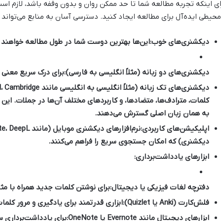
ای اینکه تجربه مطالعه شما تا حد ممکن روان و بدون وقفه باشد، لازم است
محیطی ایده‌آل برای مطالعه ایجاد کنید. دسترسی آسان به منابع می‌تواند د
دیکشنری‌های خوب:
این‌ها بهترین دوست شما در طول مطالعه خواهند ب
دیکشنری‌های دو زبانه (مثلاً انگلیسی به فارسی):
برای درک سریع معنی ک
دیکشنری‌های تک زبانه (مثلاً انگلیسی به انگلیسی مانند Longman، Oxford، Cambridge):
کلمات، مترادف‌ها، متضادها، و کاربردهای مختلف آن‌ها در جملات. این نو
به همان زبان اصلی گسترش می‌دهند.
اپلیکیشن‌های کاربردی:
دیکشنری) که امکان جستجوی سریع را فراهم می‌کنند.
ابزارهای یادداشت‌برداری:
دفترچه لغات فیزیکی یا دیجیتال:
برای نوشتن کلمات جدید همراه با مثا
فلش‌کارت (Anki یا Quizlet):
ابزاری قدرتمند برای یادگیری و مرور کلما
ابزارهای دیجیتال مانند Evernote یا OneNote:
برای یادداشت‌برداری سا