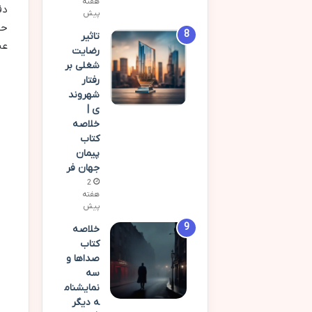
هفته
دق
پیش
حف
تاثیر
عن
رضایت
شغلی بر
رفتار
شهروند
ی |
خلاصه
کتاب
پیمان
جهان فر
2
هفته
پیش
خلاصه
کتاب
صداها و
سه
نمایشنام
ه دیگر