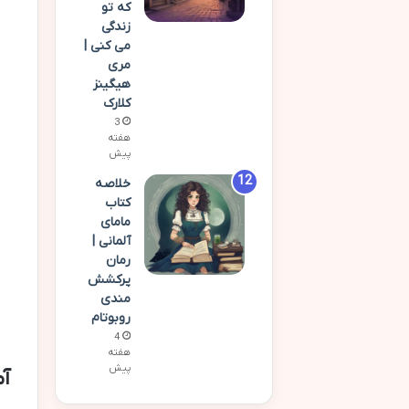
که تو
زندگی
می کنی |
مری
هیگینز
کلارک
3
هفته
پیش
خلاصه
کتاب
مامای
آلمانی |
رمان
پرکشش
مندی
روبوتام
4
هفته
پیش
آم