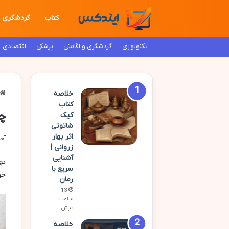
کتاب
گردشگری
تکنولوژی
گردشگری و اقامتی
پزشکی
اقتصادی
خلاصه
کتاب
چگ
کیک
شاتوتی
اثر بهار
آخری
زروانی |
آشنایی
به
سریع با
خو
رمان
13
ساعت
پیش
خلاصه