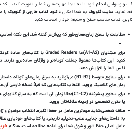
ت و وسواس انجام شود تا نه تنها مهارت‌های شما را تقویت کند، بلکه ش
ظ نماید.
سایت گلوبوک
به شما امکان
دانلود کتاب خارجی از گلوبوک
را م
اوین، کتاب مناسب سطح و سلیقه خود را انتخاب کنید.
مطابقت با سطح زبان:
همان‌طور که پیش‌تر گفته شد، این نکته اساسی‌
برای مبتدیان (A1-A2):
کنید. این کتاب‌ها معمولاً جملات کوتاه‌تر و واژگان ساده‌تری دارند.
د
نفس شما را افزایش دهد.
برای سطوح متوسط (B1-B2):
می‌توانید به سراغ رمان‌های کوتاه، داستا
رمان‌های کلاسیک بروید. انتخاب کتاب‌هایی که قبلاً نسخه فارسی آن‌ها ر
برای سطوح پیشرفته (C1-C2):
حالا زمان آن است که به سراغ
کتابهای خ
یا متون تخصصی در زمینه علاقه‌تان بروید.
علاقه شخصی:
شاید مهم‌ترین عامل در حفظ انگیزه، انتخاب موضوع و ژانری
به داستان‌های جنایی، علمی-تخیلی، تاریخی، یا کتاب‌های خودیاری علاقه 
خری
عامل اصلی حفظ شور و شوق شما برای ادامه مطالعه است. هنگام