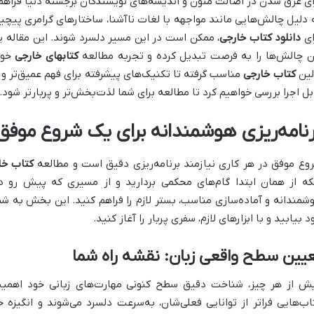
ای غرق شدن در اصالت متون و اندیشه‌های نویسندگان برجسته دنیا فراهم می
 دلیل چالش‌هایی مانند مواجهه با لغات ناآشنا، ساختارهای گرامری پیچی
ای
دانلود کتاب خارجی
، ممکن است در این مسیر دلسرد شوند. این مقاله ی
ن چالش‌ها را به فرصت تبدیل کرده و تجربه مطالعه
کتابهای خارجی
خود
لین
کتاب خارجی
مناسب گرفته تا تکنیک‌های پیشرفته برای فهم عمیق‌تر و 
بل اجرا بررسی خواهیم کرد تا مطالعه برای شما لذت‌بخش‌تر و پربارتر شود.
رنامه‌ریزی هوشمندانه برای یک شروع موفق:
وع موفق در هر کاری نیازمند برنامه‌ریزی دقیق است و مطالعه
کتاب خا
که از همان ابتدا گام‌های محکمی بردارید و از مسیری که پیش رو دا
شمندانه و آماده‌سازی مناسب، بستر لازم را فراهم کنید. این بخش به شما
د بیابید و با ابزارهای لازم، سفری پربار را آغاز کنید.
یین سطح واقعی زبان: نقشه راه شما
ش از هر چیز، شناخت دقیق سطح کنونی مهارت‌های زبانی خود اهمیت ح
اب‌هایی فراتر از توانایی فعلی‌شان، به‌سرعت دلسرد می‌شوند و انگیزه 