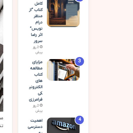
کامل
کتاب “از
منظر
درام
نویس”
اثر رضا
سرور
2 روز
پیش
مزایای
مطالعه
کتاب
های
الکترونی
کی
فرامرزی
2 روز
پیش
مط
اهمیت
تن
دسترسی