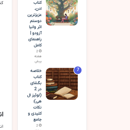
کتاب
کت
ادن،
عزیزترین
دوستم
اثر وانیا
آزودو |
راهنمای
کامل
2
هفته
پیش
خلاصه
کتاب
بگشای
در 2
(لوئیز ال
هی):
نکات
ا
کلیدی و
جامع
ان
2