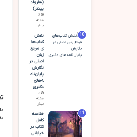
(هارولد
پینتر)
2
هفته
پیش
نقش
کتاب‌ها
ی مرجع
زبان
اصلی در
نگارش
پایان‌نام
ه‌های
دکتری
3
تع
هفته
پیش
دا
خلاصه
به
کامل
کتاب در
خیابانی