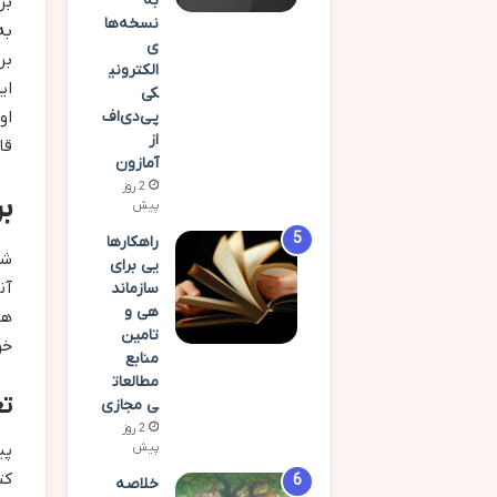
به
بر
نسخه‌ها
به
ی
بر
الکترونی
ای
کی
پی‌دی‌اف
او
از
قا
آمازون
2 روز
ب
پیش
راهکارها
شر
یی برای
آن
سازماند
هی و
هو
تامین
خو
منابع
مطالعات
تع
ی مجازی
2 روز
پیش
پی
کت
خلاصه