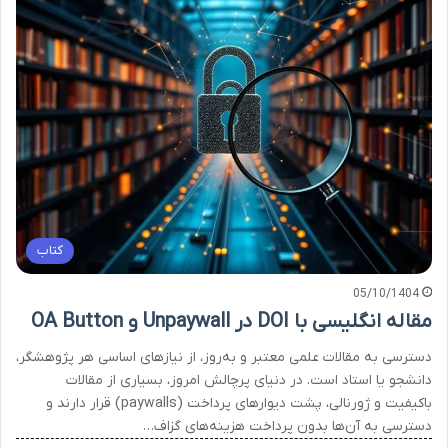
کتاب
05/10/1404
مقاله انگلیسی با DOI در Unpaywall و OA Button
دسترسی به مقالات علمی معتبر و به‌روز، از نیازهای اساسی هر پژوهشگر،
دانشجو یا استاد است. در دنیای پرچالش امروز، بسیاری از مقالات
باکیفیت و ژورنالی، پشت دیوارهای پرداخت (paywalls) قرار دارند و
دسترسی به آن‌ها بدون پرداخت هزینه‌های گزاف…