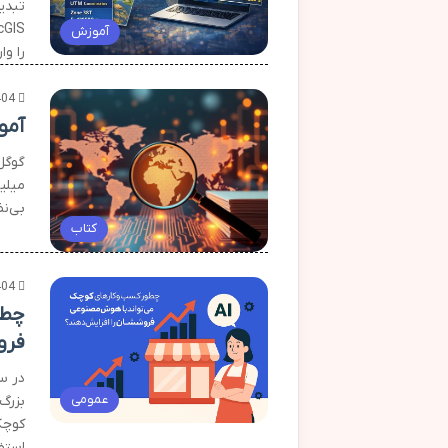
آموزش
را وا
404
آمو
گوگل
میلیو
بی‌ن
کتاب
404
چطو
فرو
در س
عمومی
کوچک
استف