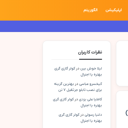
اپلیکیشن
الگوریتم
نظرات کاربران
لیلا خوش بین
در
کولر گازی گری
بهتره یا اجنرال
کیخسرو عباسی
در
بهترین گزینه
برای نصب تابلو جرثقیل ۷ تن
کاملیا علی یزدی
در
کولر گازی گری
بهتره یا اجنرال
دلنیا رسولی
در
کولر گازی گری
بهتره یا اجنرال