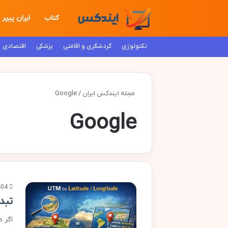
کتاب
ایران پیپر
تکنولوژی
گردشگری و اقامتی
پزشکی
اقتصادی
مجله ایندکس ایران
/
Google
Google
404
تبدیل UTM به مختصات جغر