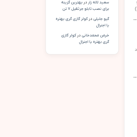
ای GIS مثل QGIS و
سعید لاله زار
در
بهترین گزینه
ArcGIS است.کافی است Zone (زون)، Easting، Northing و نیم‌کره (North/South)
برای نصب تابلو جرثقیل ۷ تن
گیو جلیلی
در
کولر گازی گری بهتره
یا اجنرال
خرمن محمدخانی
در
کولر گازی
گری بهتره یا اجنرال
د