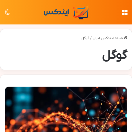
منو
تغی
مجله ایندکس ایران
/
گوگل
گوگل