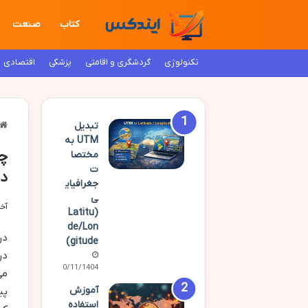
کتاب
صنعت
تکنولوژی
گردشگری و اقامتی
پزشکی
اقتصادی
تبدیل
UTM به
چط
مختصا
ت
د
جغرافیای
ی
آخری
(Latitu
de/Lon
در
gitude)
در
20/11/1404
می
آموزش
پی
استفاده