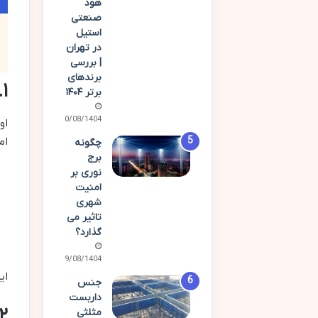
هود
صنعتی
استیل
در تهران
| بررسی
برندهای
۱. شناخت دقیق‌تر مشتریان با کمک تحلیل داده‌ها
برتر ۱۴۰۴
20/08/1404
او
اما اب
چگونه
برج
نوری بر
امنیت
شهری
تاثیر می
گذارد؟
19/08/1404
ای
جنس
داربست
۲. تولید محتوا سریع‌تر و حرفه‌ای‌تر برای جذب مشت
مثلثی