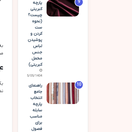
پارچه
کبریتی
چیست؟
(نحوه
ست
کردن و
پوشیدن
لباس
جنس
مح
مخمل
کبریتی)
۴. استفاده از چت‌بات‌ها برای پاسخگ
15/05/1404
یک
راهنمای
ند
جامع
انتخاب
پارچه
سابله
مناسب
برای
فصول