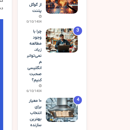
کس
از گوگل
ده
پتنت
10/10/1404
چرا با
وجود
مطالعه
زیاد،
نمی‌توانی
م
انگلیسی
صحبت
کنیم؟
06/10/1404
۱۰ معیار
برای
انتخاب
بهترین
سازنده