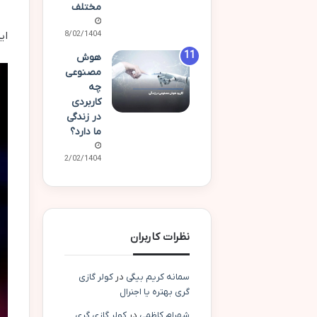
مختلف
این نوع پا
28/02/1404
هوش
مصنوعی
چه
کاربردی
در زندگی
ما دارد؟
02/02/1404
نظرات کاربران
سمانه کریم بیگی
در
کولر گازی
گری بهتره یا اجنرال
شهرام کاظمی
در
کولر گازی گری