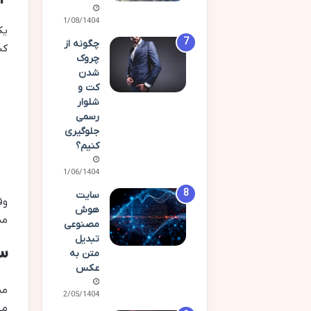
11/08/1404
یک
چگونه از
کن
چروک
شدن
کت و
شلوار
رسمی
جلوگیری
کنیم؟
01/06/1404
سایت
هوش
مس
مصنوعی
تبدیل
۳. افزایش نرخ تبدیل با پیشنها
متن به
عکس
مش
02/05/1404
می