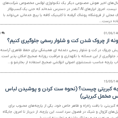
ال‌های اخیر هوش مصنوعی دیگر یک تکنولوژی لوکس مخصوص شرکت‌های
بزرگ نیست. امروز ابزارهای AI آنقدر در دسترس شده‌اند که حتی یک کسب‌وکار
 محلی از فروشگاه پوشاک گرفته تا کلینیک، کافه یا پیج خدماتی می‌تواند با
اده درست…
0
01/06/14
نه از چروک شدن کت و شلوار رسمی جلوگیری کنیم؟
یش چروک در کت و شلوار رسمی دغدغه ای همیشگی برای حفظ ظاهری آراسته
 جلوگیری از این مسئله با نگهداری و مراقبت روزانه صحیح امکان پذیر است. ب
اب پارچه مناسب شستشوی اصولی اتوکشی صحیح استفاده از بخارشو و…
15/05/14
چه کبریتی چیست؟ (نحوه ست کردن و پوشیدن لباس
 مخمل کبریتی)
 کبریتی، با بافت راه‌راه و ظاهر خاص خود، یکی از پارچه‌های محبوب برای
ل‌های کژوال و شیک در فصول سرد است. این پارچه، از دیرباز تا امروز، جایگاه
‌ای در صنعت مد و پوشاک داشته و توانسته است با…