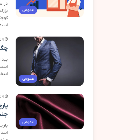
در س
عمومی
کوچک
استف
04
چگو
پیدا
است.
انتخ
عمومی
04
پار
جنس
عمومی
پارچه
استای
ویژه