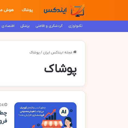
پوشاک
هوش مص
تکنولوژی
گردشگری و اقامتی
پزشکی
اقتصادی
مجله ایندکس ایران
/
پوشاک
پوشاک
04
چطو
فرو