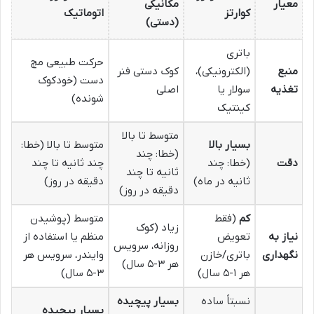
معیار
مکانیکی
کوارتز
اتوماتیک
(دستی)
باتری
حرکت طبیعی مچ
منبع
(الکترونیکی)،
کوک دستی فنر
دست (خودکوک
تغذیه
سولار یا
اصلی
شونده)
کینتیک
متوسط تا بالا
بسیار بالا
متوسط تا بالا (خطا:
(خطا: چند
دقت
(خطا: چند
چند ثانیه تا چند
ثانیه تا چند
ثانیه در ماه)
دقیقه در روز)
دقیقه در روز)
کم
(فقط
متوسط (پوشیدن
زیاد (کوک
نیاز به
تعویض
منظم یا استفاده از
روزانه، سرویس
نگهداری
باتری/خازن
وایندر، سرویس هر
هر ۳-۵ سال)
هر ۱-۵ سال)
۳-۵ سال)
نسبتاً ساده
بسیار پیچیده
بسیار پیچیده