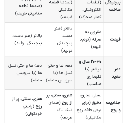
پیچیدگی
(قطعات
(صدها قطعه
(صدها قطعه
ساخت
الکترونیکی،
مکانیکی
مکانیکی ظریف)
کمتر متحرک)
ظریف)
بالاتر (هنر
مقرون به
دست،
بالاتر (هنر دست،
قیمت
صرفه (تولید
پیچیدگی
پیچیدگی تولید)
انبوه)
تولید)
۲۰-۳۰ سال و
دهه ها و حتی
دهه ها و حتی نسل
عمر
بیشتر
(با
نسل ها (با
ها (با سرویس
مفید
نگهداری
سرویس منظم)
منظم)
مناسب)
عملی، مدرن،
هنری، سنتی، پر
هنری، سنتی، پر از
جذابیت
دقیق (برای
از روح
(صدای
روح
(راحتی
و روح
برخی فاقد روح
تیک تاک
خودکوکی)
مکانیکی)
ظریف)