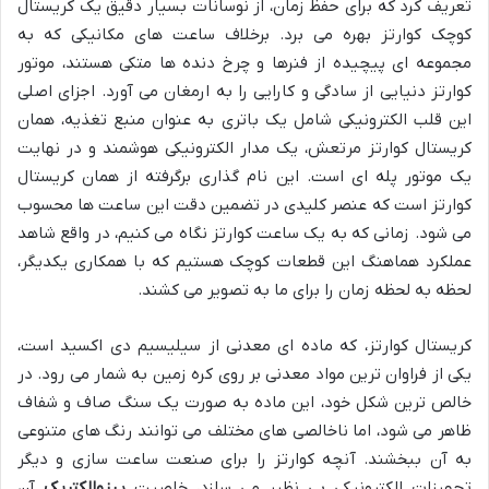
تعریف کرد که برای حفظ زمان، از نوسانات بسیار دقیق یک کریستال
کوچک کوارتز بهره می برد. برخلاف ساعت های مکانیکی که به
مجموعه ای پیچیده از فنرها و چرخ دنده ها متکی هستند، موتور
کوارتز دنیایی از سادگی و کارایی را به ارمغان می آورد. اجزای اصلی
این قلب الکترونیکی شامل یک باتری به عنوان منبع تغذیه، همان
کریستال کوارتز مرتعش، یک مدار الکترونیکی هوشمند و در نهایت
یک موتور پله ای است. این نام گذاری برگرفته از همان کریستال
کوارتز است که عنصر کلیدی در تضمین دقت این ساعت ها محسوب
می شود. زمانی که به یک ساعت کوارتز نگاه می کنیم، در واقع شاهد
عملکرد هماهنگ این قطعات کوچک هستیم که با همکاری یکدیگر،
لحظه به لحظه زمان را برای ما به تصویر می کشند.
کریستال کوارتز، که ماده ای معدنی از سیلیسیم دی اکسید است،
یکی از فراوان ترین مواد معدنی بر روی کره زمین به شمار می رود. در
خالص ترین شکل خود، این ماده به صورت یک سنگ صاف و شفاف
ظاهر می شود، اما ناخالصی های مختلف می توانند رنگ های متنوعی
به آن ببخشند. آنچه کوارتز را برای صنعت ساعت سازی و دیگر
تجهیزات الکترونیکی بی نظیر می سازد، خاصیت
پیزوالکتریک
آن