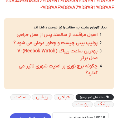
%DA%A9%D8%A7%D8%B1%D8%A8%D8%B1%D8%AF
-%D8%AF%D8%A7%D8%B1%D8%AF
دیگر کاربران سایت این مطالب را نیز دوست داشته اند
اصول مراقبت از سالمند پس از عمل جراحی
پولیپ بینی چیست و چطور درمان می شود ؟
بهترین ساعت ریباک (Reebok Watch): ۷
مدل برتر
چگونه برج نوری بر امنیت شهری تاثیر می
گذارد؟
جراحی
زیبایی
ساعت
دسته های هم موضوع
پزشک
پوست