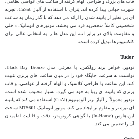
قاب های بزرگ و طراحی الهام گرفته از ساعت های غواصی نظامی،
شهرت جهانی پیدا کرده اند. پَنرای با استفاده از آلیاژ CuSn8، تجربه
ای بی نظیر از پاتینه شدن را ارائه می دهد که با گذر زمان به ساعت
شخصیتی کاملاً منحصربه فرد می بخشد. موتورهای اتوماتیک داخلی
و مقاومت بالای در برابر آب، این مدل ها را به انتخابی عالی برای
کلکسیونرها تبدیل کرده است.
Tudor
تودور، خواهر برند رولکس، با معرفی مدل Black Bay Bronze،
توانست به سرعت جایگاه خود را در میان ساعت های برنزی تثبیت
کند. این ساعت با طراحی کلاسیک و الهام گرفته از غواصی، و قاب
برنزی که پاتینه ای زیبا به خود می گیرد، بسیار محبوب شده است.
تودور معمولاً از آلیاژ برنز آلومینیوم (CuAl) استفاده می کند که پاتینه
ای تیره تر و مقاوم تر ایجاد می کند. موتور اتوماتیک MT5601 ساخت
این-هاوس (In-House) با گواهی کرونومتر، دقت و قابلیت اطمینان
آن را تضمین می کند.