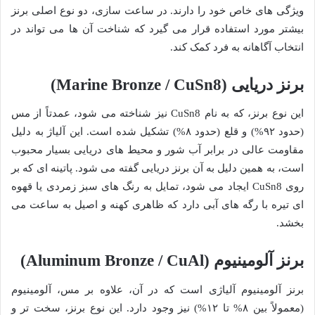
ویژگی های خاص خود را دارند. در ساعت سازی، دو نوع اصلی برنز
بیشتر مورد استفاده قرار می گیرد که شناخت آن ها می تواند در
انتخاب آگاهانه به فرد کمک کند.
برنز دریایی (Marine Bronze / CuSn8)
این نوع برنز، که به نام CuSn8 نیز شناخته می شود، عمدتاً از مس
(حدود ۹۲%) و قلع (حدود ۸%) تشکیل شده است. این آلیاژ به دلیل
مقاومت عالی در برابر آب شور و محیط های دریایی بسیار محبوب
است، به همین دلیل به آن برنز دریایی گفته می شود. پاتینه ای که بر
روی CuSn8 ایجاد می شود، تمایل به رنگ های سبز زمردی یا قهوه
ای تیره با رگه های آبی دارد که ظاهری کهنه و اصیل به ساعت می
بخشد.
برنز آلومینیوم (Aluminum Bronze / CuAl)
برنز آلومینیوم آلیاژی است که در آن، علاوه بر مس، آلومینیوم
(معمولاً بین ۸% تا ۱۲%) نیز وجود دارد. این نوع برنز، سخت تر و