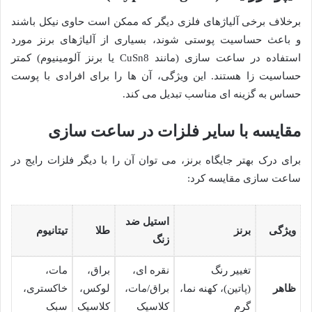
برخلاف برخی آلیاژهای فلزی دیگر که ممکن است حاوی نیکل باشند
و باعث حساسیت پوستی شوند، بسیاری از آلیاژهای برنز مورد
استفاده در ساعت سازی (مانند CuSn8 یا برنز آلومینیوم) کمتر
حساسیت زا هستند. این ویژگی، آن ها را برای افرادی با پوست
حساس به گزینه ای مناسب تبدیل می کند.
مقایسه با سایر فلزات در ساعت سازی
برای درک بهتر جایگاه برنز، می توان آن را با دیگر فلزات رایج در
ساعت سازی مقایسه کرد:
استیل ضد
ویژگی
برنز
طلا
تیتانیوم
زنگ
تغییر رنگ
نقره ای،
براق،
مات،
ظاهر
(پاتین)، کهنه نما،
براق/مات،
لوکس،
خاکستری،
گرم
کلاسیک
کلاسیک
سبک