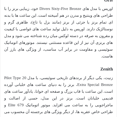
Oris
اوریس با مدل های Divers Sixty-Five Bronze خود، زیبایی برنز را با
طراحی های وینتیج و مدرن در هم آمیخته است. این ساعت ها با بدنه
ای تمام برنز یا جزئی از برنز (مانند بزل یا تاج)، ظاهری گرم و
نوستالژیک دارند. اوریس به دلیل تولید ساعت های غواصی با کیفیت
و مقرون به صرفه در دسته لوکس میان رده شناخته می شود و مدل
های برنزی آن نیز از این قاعده مستثنی نیستند. موتورهای اتوماتیک
سوئیسی و مقاومت در برابر آب مناسب، از ویژگی های بارز آن
هاست.
Zenith
زنیت، یکی دیگر از برندهای تاریخی سوئیسی، با مدل Pilot Type 20
Extra Special Bronze، برنز را به دنیای ساعت های خلبانی آورده
است. این ساعت با قاب بزرگ و صفحه ای خوانا، یادآور ساعت های
قدیمی خلبانان است. برنز در این مدل، حسی از اصالت و
ماجراجویی را به ساعت می افزاید. موتور اتوماتیک Elite 679 و
طراحی خاص عقربه ها، از دیگر ویژگی های برجسته آن محسوب می