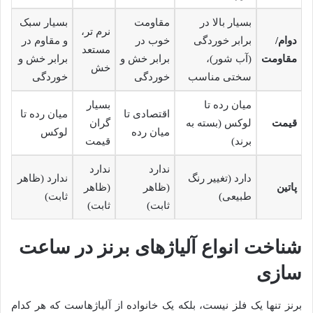
بسیار بالا در
مقاومت
بسیار سبک
نرم تر،
دوام/
برابر خوردگی
خوب در
و مقاوم در
مستعد
مقاومت
(آب شور)،
برابر خش و
برابر خش و
خش
سختی مناسب
خوردگی
خوردگی
میان رده تا
بسیار
اقتصادی تا
میان رده تا
قیمت
لوکس (بسته به
گران
میان رده
لوکس
برند)
قیمت
ندارد
ندارد
دارد (تغییر رنگ
ندارد (ظاهر
پاتین
(ظاهر
(ظاهر
طبیعی)
ثابت)
ثابت)
ثابت)
شناخت انواع آلیاژهای برنز در ساعت
سازی
برنز تنها یک فلز نیست، بلکه یک خانواده از آلیاژهاست که هر کدام