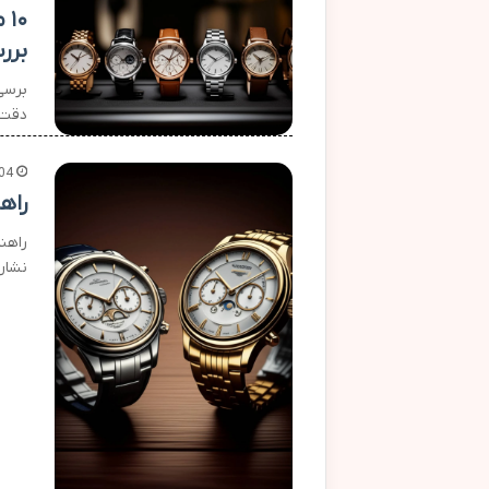
۱۰
برر
دقت 
04
راه
راهن
نشان