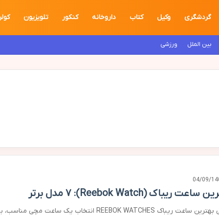
گردشگری
وکیل
کتاب
داروخانه
کنکور
تلویزیون
کولر
بین الملل
ورزشی
04/09/14
ساعت ریباک (Reebok Watch): ۷ مدل برتر
برسی بهترین ساعت ریباک REEBOK WATCHES انتخاب یک ساعت مچی مناسب، 