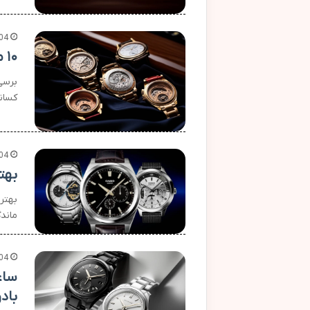
04
۱۰ مدل برتر ساعت مچی برنز | راهنمای کامل بررسی و خرید
برسی
کسان
04
بهت
بهتر
ماند
04
ساع
باد