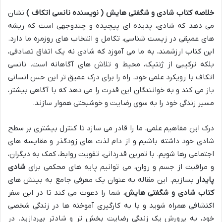
خلاصه کتاب شادی و شگفتی هایش ( نویسنده نانسی اتکاف )
نشان
می دهد که شادی، پدیده ای پیچیده و چندوجهی است که ریشه
های عمیقی در زیست شناسی، تکامل و انتخاب های روزمره ما دارد.
این کتاب ارزشمند، به ما می آموزد که شادی نه یک اتفاق تصادفی،
بلکه ترکیبی از ژنتیک، محیط و تلاش های آگاهانه است. نانسی
اتکاف با رویکرد علمی خود، راه را برای درک عمیق تر این حس انسانی
باز می کند و به خوانندگان این قدرت را می دهد که با آگاهی بیشتر،
مسیر زندگی خود را به سوی رضایت و خوشبختی هموار سازند.
درک این مفاهیم علمی، ما را قادر می سازد تا کنترل بیشتری بر سطح
شادی خود داشته باشیم و از دام لذت های زودگذر و مقایسه های
اجتماعی رها شویم. با تمرین قدردانی، تقویت روابط، کمک به دیگران،
و مراقبت از جسم و روان، می توانیم پایه های محکمی برای
شادی
پایدار
بسازیم. این مقاله به عنوان یک معرفی جامع به بینش های
کتاب شادی و شگفتی هایش
، شما را دعوت می کند تا در این سفر
اکتشافی همراه شوید و با به کارگیری آموخته ها در زندگی شخصی
خود، به پرورش یک زندگی رضایت بخش تر و شادتر بپردازید. در