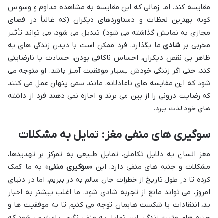
مقایسه کند. اما زمانی که این مقایسه به مشاهده مداوم و وسواس
گونه بهترین لحظات و دستاوردهای دیگران (که غالباً در فضای
مجازی به نمایش گذاشته می شود) تبدیل می شود، می تواند تأثیر
مخربی بر
شادی
ما بگذارد. فرد ممکن است با دیدن زندگی های به
ظاهر بی نقص دیگران، احساس ناکافی بودن، حسادت یا نارضایتی
کند، حتی اگر زندگی خودش بسیار موفقیت آمیز باشد. او متوجه می
شود که این مقایسه های ناعادلانه، مانند سمی پنهان عمل می کنند
که رضایت درونی را از بین می برند و اجازه نمی دهند فرد از داشته
های خود لذت ببرد.
سوگیری های منفی مغز: تمایل به مشکلات
مغز انسان به دلایل تکاملی، تمایل طبیعی به تمرکز بر تهدیدها،
مشکلات و جنبه های منفی دارد. این «
سوگیری منفی
» به ما کمک
کرده تا در طول تاریخ از خطرات جان سالم به در ببریم، اما در دنیای
امروز، می تواند مانع از تجربه شادی شود. ما اغلب بیشتر به اخبار
بد، انتقادات یا شکست هایمان توجه می کنیم تا به موفقیت ها و
جنبه های مثبت زندگی. این تمایل به منفی نگری، باعث می شود که