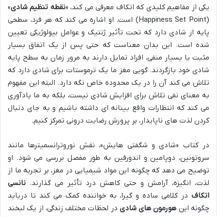
یکی از مفاهیم کلیدی که اتکاف معرفی می کند، «
نقطه تنظیم شادی
»
(Happiness Set Point) است. او اشاره می کند که هر فرد، سطحی
پایه از شادی دارد که تحت تأثیر ژنتیک و عوامل بیولوژیکی تعیین
شده است. این بدان معناست که حتی پس از یک اتفاق بسیار
مثبت یا بسیار منفی، افراد تمایل دارند به مرور زمان به سطح پایه
شادی خود بازگردند. گویی مغز ما یک ترموستات برای شادی دارد که
تلاش می کند آن را در یک محدوده خاص نگه دارد. البته این مفهوم
به معنای نفی تلاش برای افزایش شادی نیست، بلکه به ما یادآوری
می کند که انتظارات واقع بینانه ای داشته باشیم و به جای دنبال
کردن لذت های ناپایدار، بر پرورش رضایت درونی تمرکز کنیم.
در کتاب «شادی و شگفتی هایش»، نقش نوروترانسمیترها مانند
سروتونین، دوپامین و اندورفین به طور مفصل بررسی می شود. او
توضیح می دهد که چگونه این مواد شیمیایی در مغز، بر تجربه ما از
لذت، انگیزه، آرامش و حتی کاهش درد تأثیر می گذارند.
نانسی
اتکاف
در کلامی ساده و گیرا، به خواننده کمک می کند تا دریابد
چگونه این
هورمون های شادی
در لحظات مختلف زندگی، از یک لبخند