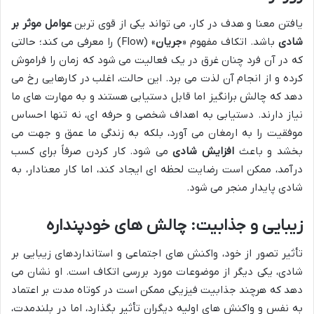
یافتن معنا و هدف در کار، می تواند یکی از قوی ترین
عوامل موثر بر
شادی
باشد. اتکاف مفهوم «
جریان
» (Flow) را معرفی می کند؛ حالتی
که در آن فرد چنان غرق در یک فعالیت می شود که زمان را فراموش
کرده و از انجام آن لذت می برد. این حالت، اغلب در کارهایی رخ می
دهد که چالش برانگیز اما قابل دستیابی هستند و به مهارت های ما
نیاز دارند. دستیابی به اهداف شخصی و حرفه ای، نه تنها احساس
موفقیت را به ارمغان می آورد، بلکه به زندگی ما عمق و جهت می
بخشد و باعث
افزایش شادی
می شود. کار کردن صرفاً برای کسب
درآمد، ممکن است رضایت لحظه ای ایجاد کند، اما کار معنادار، به
شادی پایدار منجر می شود.
زیبایی و جذابیت: چالش های خودپنداره
تأثیر تصور از خود، واکنش های اجتماعی و استانداردهای زیبایی بر
شادی، یکی دیگر از موضوعات مورد بررسی اتکاف است. او نشان می
دهد که هرچند جذابیت فیزیکی ممکن است در کوتاه مدت بر اعتماد
به نفس و واکنش های اولیه دیگران تأثیر بگذارد، اما در بلندمدت،