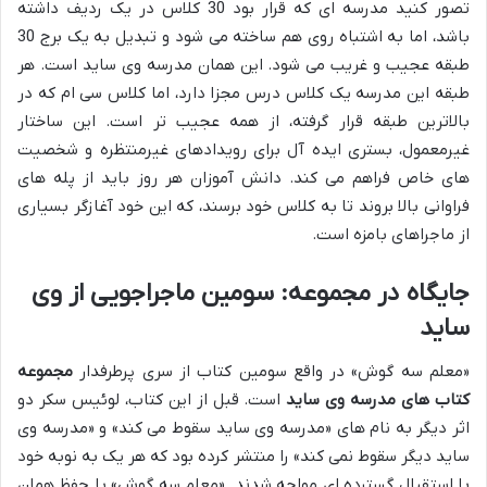
تصور کنید مدرسه ای که قرار بود 30 کلاس در یک ردیف داشته
باشد، اما به اشتباه روی هم ساخته می شود و تبدیل به یک برج 30
طبقه عجیب و غریب می شود. این همان مدرسه وی ساید است. هر
طبقه این مدرسه یک کلاس درس مجزا دارد، اما کلاس سی ام که در
بالاترین طبقه قرار گرفته، از همه عجیب تر است. این ساختار
غیرمعمول، بستری ایده آل برای رویدادهای غیرمنتظره و شخصیت
های خاص فراهم می کند. دانش آموزان هر روز باید از پله های
فراوانی بالا بروند تا به کلاس خود برسند، که این خود آغازگر بسیاری
از ماجراهای بامزه است.
جایگاه در مجموعه: سومین ماجراجویی از وی
ساید
«معلم سه گوش» در واقع سومین کتاب از سری پرطرفدار
مجموعه
کتاب های مدرسه وی ساید
است. قبل از این کتاب، لوئیس سکر دو
اثر دیگر به نام های «مدرسه وی ساید سقوط می کند» و «مدرسه وی
ساید دیگر سقوط نمی کند» را منتشر کرده بود که هر یک به نوبه خود
با استقبال گسترده ای مواجه شدند. «معلم سه گوش» با حفظ همان