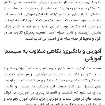
مدرسه وی ساید با ساختار عجیب و غریبش و شخصیت هایی که هر
یک ویژگی های خاص خود را دارند، نمادی از پذیرش تفاوت هاست. از
معلمانی با رفتارهای غیرعادی گرفته تا دانش آموزانی با خصوصیات
منحصر به فرد، همه در کنار هم زندگی می کنند. این کتاب به کودکان
می آموزد که متفاوت بودن ایرادی ندارد و هر فرد، با تمام ویژگی
هایش، ارزشمند و قابل احترام است.
اهمیت پذیرش تفاوت ها در
افراد و محیط
از جمله پیام های اصلی این کتاب است.
آموزش و یادگیری: نگاهی متفاوت به سیستم
آموزشی
«معلم سه گوش» به شیوه ای غیرمستقیم، سیستم آموزشی سنتی را
به چالش می کشد. با حضور خانم درازیلم و روش های تدریس
عجیبش، کتاب نشان می دهد که یادگیری می تواند خارج از چارچوب
های معمول نیز اتفاق بیفتد. این داستان، به معلمان و والدین
یادآور می شود که خلاقیت و انعطاف پذیری در آموزش، می تواند
تجربه های فراموش نشدنی و موثری را برای دانش آموزان رقم بزند و
آن ها را به سمت
یادگیری با شور و اشتیاق
سوق دهد.