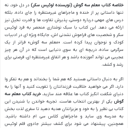
خلاصه کتاب معلم سه گوش (نویسنده لوئیس سکر)
در دل خود، نه
تنها داستانی پر از خنده و ماجراهای غیرمنتظره را جای داده، بلکه
درس های مهمی درباره دوستی، پذیرش تفاوت ها و قدرت تخیل نیز
ارائه می دهد. این کتاب با سبک نوشتاری منحصر به فرد لوئیس
سکر و شخصیت های فراموش نشدنی اش، جایگاه ویژه ای در ادبیات
کودک و نوجوان پیدا کرده است. «معلم سه گوش» فراتر از یک
سرگرمی ساده، دریچه ای به سوی دنیایی است که در آن هر چیز
عجیبی می تواند آموزنده باشد و هر اتفاق غیرمنتظره ای، فرصتی برای
رشد و کشف.
اگر به دنبال داستانی هستید که هم شما را بخنداند و هم به تفکر وا
دارد، اگر می خواهید خلاقیت فرزندانتان را تقویت کنید و آنها را به
دنیای شگفت انگیز کتاب ها علاقه مند سازید،
خرید کتاب معلم سه
گوش
یکی از بهترین انتخاب هاست. تجربه خواندن یا شنیدن این
کتاب بی نظیر را به خود و عزیزانتان هدیه دهید تا سفری لذت بخش
به مدرسه وی ساید و ماجراهای کلاس سی ام داشته باشید.
همچنین، پیشنهاد می شود برای کشف بیشتر جادوی قلم لوئیس