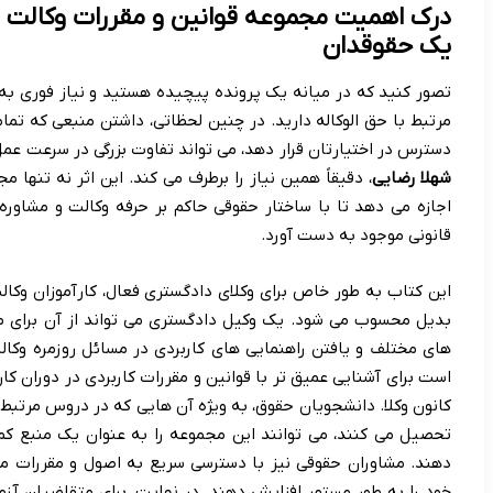
درک اهمیت مجموعه قوانین و مقررات وکالت 
یک حقوقدان
تصور کنید که در میانه یک پرونده پیچیده هستید و نیاز فوری به 
مرتبط با حق الوکاله دارید. در چنین لحظاتی، داشتن منبعی که تم
دسترس در اختیارتان قرار دهد، می تواند تفاوت بزرگی در سرعت عم
شهلا رضایی
، دقیقاً همین نیاز را برطرف می کند. این اثر نه تنها م
اجازه می دهد تا با ساختار حقوقی حاکم بر حرفه وکالت و مشاور
قانونی موجود به دست آورد.
این کتاب به طور خاص برای وکلای دادگستری فعال، کارآموزان وکا
بدیل محسوب می شود. یک وکیل دادگستری می تواند از آن برای مرو
های مختلف و یافتن راهنمایی های کاربردی در مسائل روزمره وکالت 
است برای آشنایی عمیق تر با قوانین و مقررات کاربردی در دوران کا
کانون وکلا. دانشجویان حقوق، به ویژه آن هایی که در دروس مرتب
تحصیل می کنند، می توانند این مجموعه را به عنوان یک منبع کم
دهند. مشاوران حقوقی نیز با دسترسی سریع به اصول و مقررات مر
خود را به طور مستمر افزایش دهند. در نهایت، برای متقاضیان آز