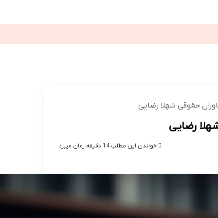
عت
تلویزیون
کولر گازی
ترید
سالمند
قالیشویی
شکی
اقتصادی
بین الملل
ورزشی
وران حقوقی شهلا رضایی
هلا رضایی
خواندن این مطلب 14 دقیقه زمان میبرد