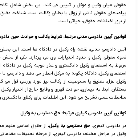
حقوقی میان وکیل و موکل را تبیین می کند. این بخش شامل نکات 
پیامدهای حقوقی ناشی از زوال یا بطلان وکالت است. شناخت دقیق ا
از بروز اختلافات حقوقی، حیاتی است.
قوانین آیین دادرسی مدنی مرتبط: شرایط وکالت و حوادث حین دادر
آیین دادرسی مدنی، نقشه راه وکیل در دادگاه ها است. این بخش ا
نحوه معرفی وکیل و حدود اختیارات وی می پردازد. یکی از بخش ه
مربوط به
استعفای وکیل دادگستری
و
عذر موجه وکیل در دادگاه
اس
استعفای وکیل، دادگاه چگونه به موکل اخطار می دهد و دادرسی ت
وکیل، عزل، تعلیق یا ممنوعیت از وکالت نیز مورد بررسی قرار می 
بستگان، ابتلا به بیماری، حوادث قهری و وقایع خارج از اختیار وکیل 
ملاحظات عملی تشریح می شود. این اطلاعات برای وکلای دادگستری و 
قوانین آیین دادرسی کیفری مرتبط: حق دسترسی به وکیل
در دادرسی کیفری،
حق دسترسی به وکیل
، از حقوق اساسی متهم م
وکیل در مراحل مختلف دادرسی کیفری، از مرحله تحقیقات مقدماتی د