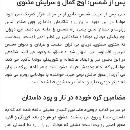
پس از شمس: اوج کمال و سرایش مثنوی
حتی پس از غیبت شمس، تأثیر او بر مولانا هرگز کمرنگ نمی شود.
مولانا در این دوره، با یاران و شاگردان وفاداری چون صلاح الدین
زرکوب و حسام الدین چلبی، راه شمس را ادامه می دهد. این دوران،
اوج پختگی عرفانی مولانا و شکوفایی بی نظیر ادبی اوست. اینجاست
که مثنوی معنوی، دریای بی کران حکمت و عرفان، و دیوان شمس
تبریزی، اقیانوس بی انتهای شور و عشق، به وجود می آیند. شکوهی
در این بخش نیز بر ابعاد عاشقانه و شوریدگی مولانا تأکید می کند؛
مولانایی که تمام وجودش فریاد عشق است و هر کلمه ای که بر زبان
می آورد، از عمق جانش برمی خیزد. خواننده با مولانایی روبرو می شود
که دیگر خودی ندارد و تماماً در معشوق فنا شده است.
مضامین گره خورده در تار و پود داستان
در سراسر کتاب «رومی»، مضامین کلیدی عمیقی بافته شده اند که به
داستان معنا و روح می بخشند.
عشق، در هر دو بعد فیزیکی و الهی
،
محور اصلی روایت است؛ عشقی که مولانا آن را از روابط انسانی آغاز