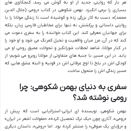
هر بار که روایتی جدید از او به گوش می رسد، کنجکاوی های
بسیاری را برمی انگیزد. بهمن شکوهی در کتاب «رومی (جلال الدین
محمد)»، دست به کار بزرگی زده و کوشیده است تا زندگی مولانا را با
روایتی داستانی و پرکشش، نه تنها برای مخاطبان فارسی زبان، بلکه
برای جهانیان معرفی کند. این کتاب خواننده را به سفری دعوت می
کند که در آن، مرز میان واقعیت و تخیل کمرنگ می شود و او خود را
در کنار مولانا، شاهد لحظات شورانگیز و تحولات عمیق روحی او می
یابد. در این مسیر، با جنبه های متفاوتی از مولانا روبرو می شویم؛ از
کودکی اش در بلخ تا اوج عرفانی اش در قونیه و البته عشق هایی که
مسیر زندگی اش را متحول ساخت.
سفری به دنیای بهمن شکوهی: چرا
رومی نوشته شد؟
بهمن شکوهی، نویسنده ای ایرانی-استرالیایی است که پیش از
«رومی»، آثاری چون «یک ترک تحصیل کرده»، «مقولات اشعر در ایران»
و «رؤیای یک صوفی» را منتشر کرده بود. اما «رومی»، داستان دیگری