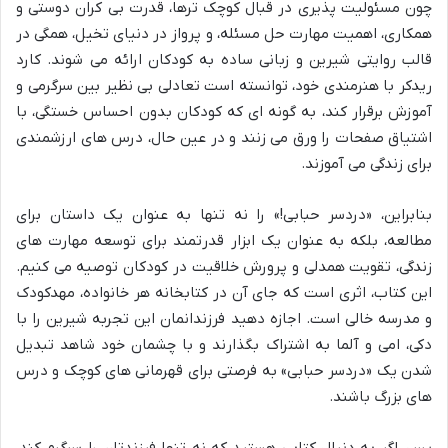
چون مسئولیت پذیری در قبال کوچک ترها، قدرت بی کران دوستی و
همکاری، اهمیت مهارت حل مسئله، و پرواز در دنیای تخیل، همگی در
قالب روایتی شیرین و زبانی ساده به کودکان ارائه می شوند. کارد
ریدکر با هنرمندی خود، توانسته است تعادلی بی نظیر بین سرگرمی و
آموزش برقرار کند، به گونه ای که کودکان بدون احساس خستگی، با
اشتیاق صفحات را ورق می زنند و در عین حال، درس های ارزشمندی
برای زندگی می آموزند.
بنابراین، «دردسر حبابی!» را نه تنها به عنوان یک داستان برای
مطالعه، بلکه به عنوان یک ابزار قدرتمند برای توسعه مهارت های
زندگی، تقویت همدلی و پرورش خلاقیت در کودکان توصیه می کنیم.
این کتاب، اثری است که جای آن در کتابخانه هر خانواده، مهدکودک
و مدرسه خالی است. اجازه دهید فرزندانمان این تجربه شیرین را با
دکی، امی و آلما به اشتراک بگذارند و با چشمان خود شاهد تبدیل
شدن یک «دردسر حبابی» به فرصتی برای قهرمانی های کوچک و درس
های بزرگ باشند.
پس، اگر به دنبال کتابی هستید که نه تنها فرزندتان را سرگرم کند،