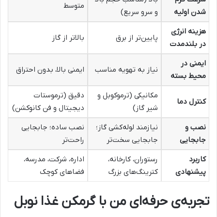
متوسط
شدن اولیه
و سرو سریع)
هزینه انرژی
پایین‌تر از برق
بالاتر از گاز
در بلندمدت
ایمنی در
نیاز به تهویه مناسب
ایمنی بالا، بدون احتراق
محیط بسته
مکانیکی (ترموکوبل و
دقیق (ترموستات
کنترل دما
شیر گاز)
دیجیتال و فن کانوکشن)
نصب و
نیازمند لوله‌کشی گاز؛
نصب ساده؛ جابجایی
جابجایی
جابجایی سخت‌تر
راحت‌تر
کاربرد
رستوران، کارخانه،
اداره، شرکت، مدرسه،
پیشنهادی
کترینگ‌های بزرگ
فضاهای کوچک
تجربه‌ی حرفه‌ای من با گرمکن غذا نوبل