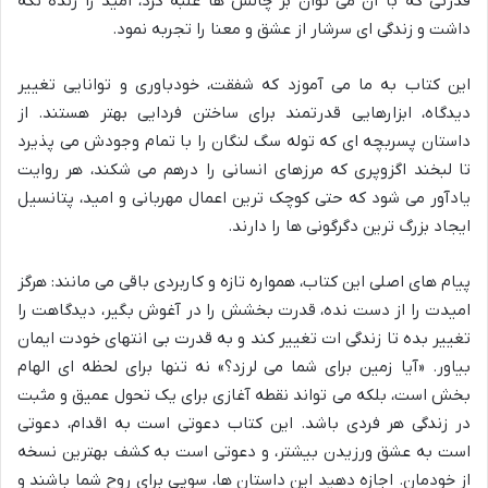
قدرتی که با آن می توان بر چالش ها غلبه کرد، امید را زنده نگه
داشت و زندگی ای سرشار از عشق و معنا را تجربه نمود.
این کتاب به ما می آموزد که شفقت، خودباوری و توانایی تغییر
دیدگاه، ابزارهایی قدرتمند برای ساختن فردایی بهتر هستند. از
داستان پسربچه ای که توله سگ لنگان را با تمام وجودش می پذیرد
تا لبخند اگزوپری که مرزهای انسانی را درهم می شکند، هر روایت
یادآور می شود که حتی کوچک ترین اعمال مهربانی و امید، پتانسیل
ایجاد بزرگ ترین دگرگونی ها را دارند.
پیام های اصلی این کتاب، همواره تازه و کاربردی باقی می مانند: هرگز
امیدت را از دست نده، قدرت بخشش را در آغوش بگیر، دیدگاهت را
تغییر بده تا زندگی ات تغییر کند و به قدرت بی انتهای خودت ایمان
بیاور. «آیا زمین برای شما می لرزد؟» نه تنها برای لحظه ای الهام
بخش است، بلکه می تواند نقطه آغازی برای یک تحول عمیق و مثبت
در زندگی هر فردی باشد. این کتاب دعوتی است به اقدام، دعوتی
است به عشق ورزیدن بیشتر، و دعوتی است به کشف بهترین نسخه
از خودمان. اجازه دهید این داستان ها، سوپی برای روح شما باشند و