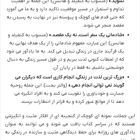
نشوید.»
(منسوب به کنفیلد و هانسن): این جمله بر اهمیت
تداوم و استمرار در مسیر موفقیت تاکید دارد و به ما می آموزد
که حتی قدم های کوچک و پیوسته نیز در نهایت به رسیدن به
مقصد منجر می شوند.
«شادمانی یک سفر است، نه یک مقصد.»
(منسوب به کنفیلد و
هانسن): این عبارت، مفهوم شادمانی را از یک هدف نهایی به
یک فرآیند جاری در زندگی تبدیل می کند. به ما یادآور می شود
که از لحظات کنونی لذت ببریم و در طول مسیر زندگی به دنبال
خوشبختی باشیم، نه فقط در پایان آن.
«بزرگ ترین لذت در زندگی، انجام کاری است که دیگران می
گویند نمی توانی انجام دهی.»
(والتر بجت): این جمله روحیه
جسارت و خودباوری را تقویت می کند و به افراد انگیزه می
دهد تا از موانع عبور کرده و به فراتر از انتظارات برسند.
این جملات، نمونه ای کوچک از گنجینه ای از افکار مثبت و انگیزشی
هستند که در سراسر کتاب یافت می شوند و می توانند به عنوان
یادآوری های روزانه برای حفظ دیدگاهی مثبت و سازنده در زندگی به