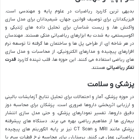
بدیهی ترین کاربرد ریاضیات در علوم پایه و مهندسی است.
فیزیکدانان برای توصیف قوانین جهان، شیمیدانان برای مدل سازی
واکنش ها، و زیست شناسان برای تحلیل داده های ژنتیکی و
اکوسیستمی، به شدت به ابزارهای ریاضیاتی متکی هستند. مهندسان
در هر شاخه ای، از طراحی پل ها و ساختمان ها گرفته تا توسعه نرم
افزارهای پیچیده و مدارهای الکترونیکی، از محاسبات و مدل سازی
های ریاضی استفاده می کنند. این حوزه ها، قلب تپنده کاربرد
قدرت
تفکر ریاضیاتی
هستند.
پزشکی و سلامت
در حوزه پزشکی، آمار و احتمالات برای تحلیل نتایج آزمایشات بالینی
و ارزیابی اثربخشی داروها ضروری است. پزشکان برای محاسبه دوز
دقیق داروها، تفسیر نمودارهای پزشکی، و حتی مدل سازی انتشار
بیماری ها از مفاهیم ریاضی بهره می برند. دستگاه های پیشرفته
پزشکی مانند MRI و CT Scan نیز بر پایه الگوریتم های پیچیده
ریاضیاتی عمل می کنند. پرستاران برای محاسبه نرخ قطرات سرم یا