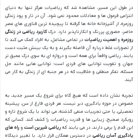
در طول این مسیر، مشاهده شد که ریاضیات هرگز تنها به دنیای
انتزاعی فرمول ها و معادلات محدود نمی شود. آن در تار و پود زندگی
روزمره، از آشپزخانه خانه ها گرفته تا پیچیده ترین فناوری های عصر
حاضر، حضوری پررنگ و انکارناپذیر دارد. درک
کاربرد ریاضی در زندگی
روزمره
و
اهمیت ریاضیات
در تمامی مشاغل، به افراد کمک می کند تا
از تصورات غلط درباره آن فاصله بگیرند و به یک بینش مثبت دست
یابند. ریاضی واقعاً برای همه است و دروازه ای به سوی درک عمیق تر
جهان و تقویت توانایی های فردی است؛ توانایی هایی مانند حل
مسئله، تفکر منطقی و خلاقیت که در هر جنبه ای از زندگی به کار می
آیند.
تجربه نشان داده است که هیچ گاه برای شروع یک مسیر جدید، به
خصوص در حوزه یادگیری، دیر نیست. هر فردی، فارغ از سن، پیشینه
تحصیلی، یا حتی تجربیات منفی گذشته، می تواند با یک شروع تازه و
رویکرد صحیح، زیبایی ها و قدرت ریاضیات را کشف کند. کسانی که
این قدم را برمی دارند، در می یابند که
ریاضی شیرین است
و
راه های
یادگیری آسان ریاضی
در دسترس همگان قرار دارد. با تغییر دیدگاه