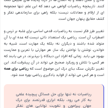
مادی را شکل دهند و به انسان ها در درک پدیده های طبیعی کمک
کنند. تاریخچه ریاضیات گواهی می دهد که این علم، تنها مجموعه
ای از ارقام و معادلات نیست؛ بلکه راهی برای سازماندهی تفکر و
کشف حقایق پنهان جهان است.
تغییر طرز فکر نسبت به ریاضیات، قدمی اساسی برای غلبه بر ترس و
اضطراب آن است. ریاضی یک استعداد ذاتی نیست که عده ای با آن
متولد شده باشند و دیگران نه؛ بلکه یک مهارت است، شبیه به
خواندن، نوشتن یا نواختن یک ساز. هر مهارتی با تمرین و ممارست
بهبود می یابد. زمانی که افراد این دیدگاه را بپذیرند، در می یابند که
هر کسی با تلاش و رویکرد صحیح می تواند در آن پیشرفت کند. این
تغییر نگرش، سنگ بنای درک این موضوع است که
ریاضی برای همه
است و هر کس می تواند از فواید یادگیری ریاضی بهره مند شود.
ریاضیات نه تنها برای حل مسائل پیچیده علمی
به کار می رود، بلکه ابزاری قدرتمند برای درک
جهان پیرامون و تقویت توانایی های تفکر