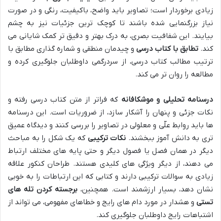
زیادی برخوردار است؛ تصاویر باید واضح، باکیفیت، رنگی و در صورت
نیاز بزرگنمایی شده باشند تا کوچک ترین جزئیات نیز به چشم
بیایند. این شفافیت بصری، به درک بهتر و دقیق تر کمک شایانی می
کند.
تطابق با کتاب درسی
و چیدمان منطقی و شماره گذاری مطابق با
ترتیب مطالب کتاب درسی، از سردرگمی داوطلبان جلوگیری کرده و
مطالعه را روان تر می کند.
درسنامه تحلیلی و موشکافانه
که فراتر از متن کتاب درسی رفته و
نکات جزئی و پنهان را آشکار سازد، از ضروریات است. این درسنامه
ها باید روابط علّی و معلولی در تصاویر را بررسی کنند و دیدگاه عمیق
تری به دانش آموز ببخشند.
نکات ترکیبی
که یک شکل را به مباحث
دیگر در همان فصل یا فصول دیگر و حتی پایه های مختلف ارتباط
می دهند، از دیگر ویژگی های کلیدی هستند. طراحان کنکور علاقه
زیادی به سوالات ترکیبی دارند و کتابی که این ارتباطات را به خوبی
نشان دهد، بسیار ارزشمند است. همچنین،
برجسته کردن تله های
تستی
و هشدار در مورد دام های رایج و خطاهای مفهومی، می تواند از
اشتباهات رایج داوطلبان جلوگیری کند.