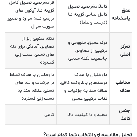
فراتشریحی، تحلیل کامل
کاملاً تشریحی، تحلیل
عمق
گزینه ها، آیکون های
کامل تمامی گزینه ها
پاسخنامه
بررسی همه موارد و تعبیر
(درست و غلط)
صورت سوال
نکته سنجی ریز از
درک عمیق، مفهومی و
تمرکز
تصاویر، آمادگی برای تله
ترکیبی از تصاویر،
اصلی
های تستی، تست زنی
جامعیت نکته سنجی
گسترده
داوطلبان با هدف
داوطلبان با هدف تسلط
مخاطب
درصدهای بالا، وقت کافی،
بر جزئیات و تله های
هدف
علاقه مند به جزئیات و
تستی، علاقه مند به
نکات ترکیبی عمیق
تست زنی گسترده
جنس
سفید و با کیفیت بالا
کاهی
کاغذ
تحلیل مقایسه ای: انتخاب شما کدام است؟