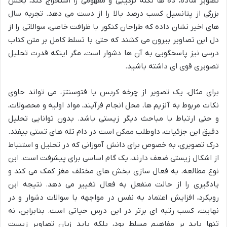
تصویر ساده، ده ها نکته ترکیبی و مفهومی را استخراج کند، بخش
بزرگی از پتانسیل کسب درصد بالا را از دست می دهد. تجربه سال
های اخیر نشان داده که طراحان کنکور با ظرافت خاصی، سوالاتی را از
دل این تصاویر بیرون می کشند که حتی با تسلط کامل بر متن کتاب
درسی نیز پاسخگویی به آن ها دشوار است، مگر اینکه قدرت تحلیل
تصویری قوی ای داشته باشید.
برای مثال، یک تصویر از چرخه کربس یا فتوسنتز، می تواند حاوی
نکات مربوط به آنزیم ها، محل انجام فرآیند، مواد اولیه و محصولات،
و حتی ارتباط با مباحث دیگر زیستی باشد. بدون توانایی تحلیل
دقیق این جزئیات، داوطلب ممکن است در دام تله های تستی بیفتد.
درک تصویری، به خصوص برای دانش آموزانی که در تحلیل و استنباط
از اشکال زیستی ضعف دارند، یک گام اساسی برای پیشرفت است. این
نوع مطالعه، به فعال سازی بخش های مختلف مغز کمک می کند و
یادگیری را از حالت منفعل به فعال تغییر می دهد. نتیجه این
رویکرد، افزایش اعتماد به نفس در مواجهه با سوالات دشوار و در
نهایت، کسب رتبه ای برتر در این درس حیاتی است. بنابراین، نه
تنها باید بر مفاهیم مسلط بود، بلکه باید زبان تصاویر زیست