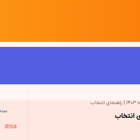
اب
مجله 
dmca
ت