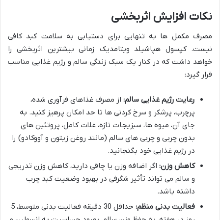
نکات افزایش اثربخشی
مصرف مکمل ها به تنهایی برای دستیابی به سلامت کبد کافی
نیست. کپسول هپاشیلد ویتامدیک زمانی بیشترین اثربخشی را
خواهد داشت که در کنار یک سبک زندگی سالم و رژیم غذایی مناسب
قرار گیرد:
رعایت رژیم غذایی سالم:
از مصرف غذاهای فرآوری شده،
پرچرب، پرشکر و سرخ کردنی ها تا حد امکان پرهیز کنید. به
جای آن، میوه ها، سبزیجات تازه، غلات کامل، پروتئین های
بدون چربی و چربی های سالم (مانند روغن زیتون و آووکادو) را
در رژیم غذایی خود بگنجانید.
کاهش وزن:
اگر اضافه وزن یا چاقی دارید، کاهش وزن تدریجی
و سالم می تواند تأثیر شگرفی در بهبود وضعیت کبد چرب
داشته باشد.
فعالیت بدنی منظم:
حداقل 30 دقیقه فعالیت بدنی متوسط، 5
روز در هفته، به حفظ وزن سالم، بهبود حساسیت به انسولین و