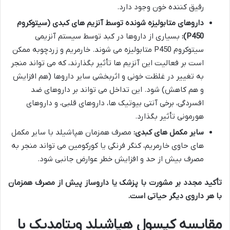
رقیق کننده خون وجود دارد.
داروهای متابولیزه شونده توسط آنزیم های کبدی (سیتوکروم
P450):
بسیاری از داروها در کبد توسط سیستم آنزیمی
سیتوکروم P450 متابولیزه می شوند. خارمریم و زردچوبه ممکن
است بر فعالیت این آنزیم ها تأثیر بگذارند، که می تواند منجر
به تغییر در غلظت خونی و اثربخشی سایر داروها (هم افزایش
و هم کاهش) شود. این تداخل می تواند بر داروهای ضد
افسردگی، برخی آنتی بیوتیک ها، داروهای قلبی، و داروهای
هورمونی تأثیر بگذارد.
سایر مکمل های کبدی:
مصرف همزمان هپاشیلد با سایر مکمل
های حاوی خارمریم، کنگر فرنگی یا کورکومین می تواند منجر به
مصرف بیش از حد و افزایش خطر عوارض جانبی شود.
تأکید مجدد بر مشورت با پزشک یا داروساز پیش از مصرف همزمان
با هر داروی دیگر حیاتی است.
مقایسه کپسول هپاشیلد ویتامدیک با