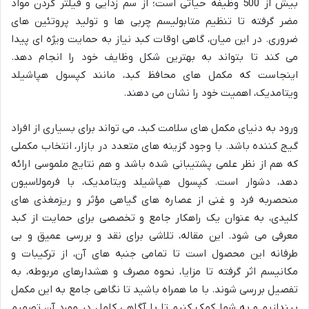
بیش از 500 وظیفه حیاتی است؛ از سم زدایی و فیلتر کردن مواد
مضر گرفته تا تنظیم متابولیسم چربی ها و تولید پروتئین های
ضروری. در این میان، گاهی اوقات کبد نیاز به حمایت ویژه ای پیدا
می کند تا بتواند به بهترین شکل وظایف خود را انجام دهد.
اینجاست که مکمل های محافظ کبد، مانند کپسول هپاشیلد
ویتامدیک، اهمیت خود را نشان می دهند.
ورود به دنیای مکمل های سلامت کبد، می تواند برای بسیاری از افراد
گیج کننده باشد. با وجود گزینه های متعدد در بازار، انتخاب مکملی
که هم از نظر علمی پشتیبانی شده باشد و هم نتایج ملموسی ارائه
دهد، دشوار است. کپسول هپاشیلد ویتامدیک، با فرمولاسیون
منحصربه فرد و غنی از عصاره های گیاهی مؤثر و ریزمغذی های
کلیدی، به عنوان یک راهکار جامع و تخصصی برای حمایت از کبد
معرفی می شود. این مقاله، تلاشی برای نقد و بررسی عمیق و بی
طرفانه این محصول است تا تمامی جنبه های آن، از ترکیبات و
مکانیسم اثر گرفته تا مزایا، نحوه مصرف و هشدارهای مربوطه، به
تفصیل بررسی شوند. با ما همراه باشید تا نگاهی جامع به این مکمل
بیندازیم و به شما کمک کنیم تا با آگاهی کامل در مورد آن تصمیم