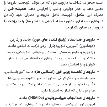
است منجر به تداخلات دارویی شود که می تواند اثربخشی داروها را
تغییر دهد یا خطر عوارض جانبی را افزایش دهد.
همیشه قبل از
مصرف این مکمل، فهرست کامل داروهای مصرفی خود (شامل
داروهای نسخه ای، بدون نسخه، گیاهی و مکمل ها) را با پزشک یا
داروساز در میان بگذارید.
داروهای ضدانعقاد (رقیق کننده های خون):
مانند وارفارین
(کومادین)، آسپرین، کلوپیدوگرل. برخی ترکیبات گیاهی مانند
زردچوبه و خارمریم ممکن است دارای خواص ضدپلاکتی خفیف
باشند و مصرف همزمان با داروهای ضدانعقاد می تواند خطر
خونریزی را افزایش دهد.
داروهای کاهنده چربی خون (استاتین ها):
مانند آتورواستاتین،
سیمواستاتین. کنگر فرنگی ممکن است بر متابولیسم چربی ها
تأثیر بگذارد و نظریه هایی در مورد تداخل احتمالی با استاتین
ها وجود دارد که نیاز به احتیاط دارد.
داروهای ضدالتهاب غیراستروئیدی (NSAIDs):
مانند
ایبوپروفن، ناپروکسن. احتمال تداخل با داروهای مؤثر بر کبد یا