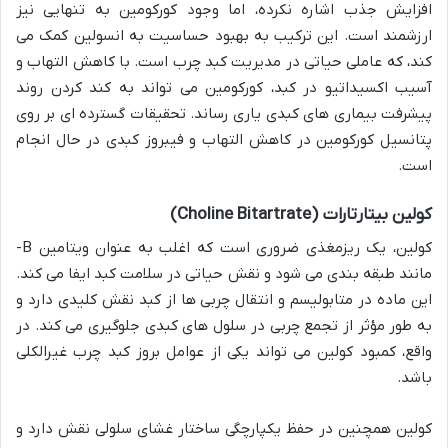
افزایش جذب اشاره نکرده، اما وجود کورکومین به تنهایی نیز
ارزشمند است. این ترکیب به بهبود حساسیت به انسولین کمک می
کند، که عاملی حیاتی در مدیریت کبد چرب است. با کاهش التهاب و
آسیب اکسیداتیو در کبد، کورکومین می تواند به کند کردن روند
پیشرفت بیماری های کبدی یاری رساند. تحقیقات گسترده ای بر روی
پتانسیل کورکومین در کاهش التهاب و فیبروز کبدی در حال انجام
است.
کولین بیتارتارات (Choline Bitartrate)
کولین، یک ریزمغذی ضروری است که اغلب به عنوان ویتامین B-
مانند طبقه بندی می شود و نقش حیاتی در سلامت کبد ایفا می کند.
این ماده در متابولیسم و انتقال چربی ها از کبد نقش کلیدی دارد و
به طور مؤثر از تجمع چربی در سلول های کبدی جلوگیری می کند. در
واقع، کمبود کولین می تواند یکی از عوامل بروز کبد چرب غیرالکلی
باشد.
کولین همچنین در حفظ یکپارچگی ساختار غشای سلولی نقش دارد و