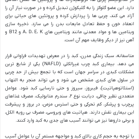
دارد. این عضو گلوکز را به گلیکوژن تبدیل کرده و در صورت نیاز آن را
آزاد می کند، چربی ها را پردازش کرده و پروتئین های حیاتی برای
انعقاد خون و حفظ تعادل مایعات بدن را می سازد. ذخیره سازی
ویتامین ها و مواد معدنی مانند ویتامین های A، D، E، K و B12 و
آهن نیز از دیگر وظایف مهم آن است.
متاسفانه، سبک زندگی مدرن، کبد را در معرض تهدیدات فراوانی قرار
می دهد. بیماری کبد چرب غیرالکلی (NAFLD) یکی از شایع ترین
مشکلات کبدی در سراسر جهان است که با تجمع بیش از حد چربی
در سلول های کبدی مشخص می شود و می تواند منجر به التهاب
(استئاتوهپاتیت)، فیبروز، سیروز و حتی نارسایی کبد شود. عوامل
متعددی نظیر چاقی، دیابت نوع ۲، سندرم متابولیک، مصرف غذاهای
پرچرب و پرشکر، کم تحرکی و حتی استرس مزمن، در بروز و پیشرفت
این بیماری نقش دارند. هپاتیت های ویروسی، مصرف بی رویه الکل،
و برخی داروها نیز می توانند آسیب های جدی به کبد وارد کنند.
با توجه به حجم کاری بالای کبد و مواجهه مستمر آن با عوامل آسیب