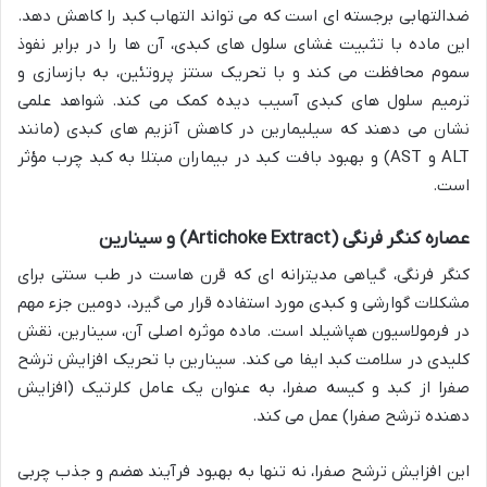
ضدالتهابی برجسته ای است که می تواند التهاب کبد را کاهش دهد.
این ماده با تثبیت غشای سلول های کبدی، آن ها را در برابر نفوذ
سموم محافظت می کند و با تحریک سنتز پروتئین، به بازسازی و
ترمیم سلول های کبدی آسیب دیده کمک می کند. شواهد علمی
نشان می دهند که سیلیمارین در کاهش آنزیم های کبدی (مانند
ALT و AST) و بهبود بافت کبد در بیماران مبتلا به کبد چرب مؤثر
است.
عصاره کنگر فرنگی (Artichoke Extract) و سینارین
کنگر فرنگی، گیاهی مدیترانه ای که قرن هاست در طب سنتی برای
مشکلات گوارشی و کبدی مورد استفاده قرار می گیرد، دومین جزء مهم
در فرمولاسیون هپاشیلد است. ماده موثره اصلی آن، سینارین، نقش
کلیدی در سلامت کبد ایفا می کند. سینارین با تحریک افزایش ترشح
صفرا از کبد و کیسه صفرا، به عنوان یک عامل کلرتیک (افزایش
دهنده ترشح صفرا) عمل می کند.
این افزایش ترشح صفرا، نه تنها به بهبود فرآیند هضم و جذب چربی