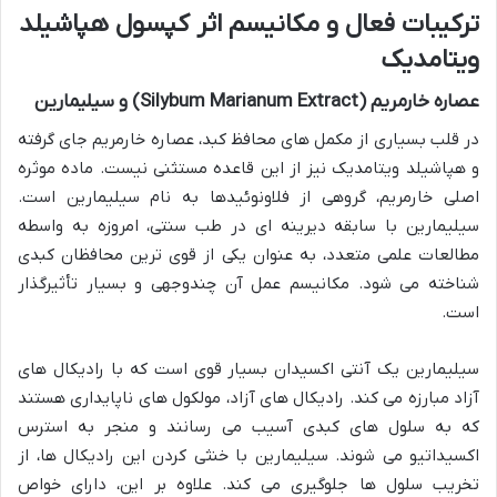
ترکیبات فعال و مکانیسم اثر کپسول هپاشیلد
ویتامدیک
عصاره خارمریم (Silybum Marianum Extract) و سیلیمارین
در قلب بسیاری از مکمل های محافظ کبد، عصاره خارمریم جای گرفته
و هپاشیلد ویتامدیک نیز از این قاعده مستثنی نیست. ماده موثره
اصلی خارمریم، گروهی از فلاونوئیدها به نام سیلیمارین است.
سیلیمارین با سابقه دیرینه ای در طب سنتی، امروزه به واسطه
مطالعات علمی متعدد، به عنوان یکی از قوی ترین محافظان کبدی
شناخته می شود. مکانیسم عمل آن چندوجهی و بسیار تأثیرگذار
است.
سیلیمارین یک آنتی اکسیدان بسیار قوی است که با رادیکال های
آزاد مبارزه می کند. رادیکال های آزاد، مولکول های ناپایداری هستند
که به سلول های کبدی آسیب می رسانند و منجر به استرس
اکسیداتیو می شوند. سیلیمارین با خنثی کردن این رادیکال ها، از
تخریب سلول ها جلوگیری می کند. علاوه بر این، دارای خواص