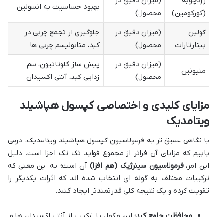
زردچوبه
(میزان دقیق در
بهبود حساسیت به انسولین
(کورکومین)
محصول)
کولین
(میزان دقیق در
جلوگیری از تجمع چربی در
بیتارتارات
محصول)
کبد، متابولیسم چربی ها
(میزان دقیق در
پیش ساز گلوتاتیون، سم
متیونین
محصول)
زدایی کبد، آنتی اکسیدان
مزایای کلیدی و اختصاصی کپسول هپاشیلد
ویتامدیک
با نگاهی عمیق تر به فرمولاسیون کپسول هپاشیلد ویتامدیک، درمی
یابیم که مزایای آن فراتر از مجموع فواید تک تک اجزا است. دلیل
این امر،
فرمولاسیون سینرژیک (هم افزا)
آن است؛ به این معنی که
ترکیبات مختلف به گونه ای انتخاب شده اند که اثرات یکدیگر را
تقویت کرده و یک نتیجه کلی قدرتمندتر ایجاد کنند.
محافظت جامع کبد:
این مکمل با ترکیبی از آنتی اکسیدان ها و