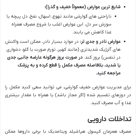
شایع ترین عوارض (معمولاً خفیف و گذرا):
ناراحتی های گوارشی مانند تهوع، اسهال، نفخ، دل پیچه یا
سوزش سر دل. این عوارض اغلب با شروع مصرف همراه
غذا کاهش می یابند.
عوارض نادر و جدی تر:
در موارد بسیار نادر، ممکن است واکنش
های آلرژیک شدیدتری (مانند کهیر، تورم صورت یا گلو، دشواری
در تنفس) بروز کند.
در صورت بروز هرگونه عارضه جانبی جدی
یا شدید، بلافاصله مصرف مکمل را قطع کرده و به پزشک
مراجعه کنید.
برای مدیریت عوارض خفیف گوارشی، می توانید سعی کنید مکمل را
در دوزهای تقسیم شده (اگر مجاز باشد) یا همراه با مقدار بیشتری
غذا و آب مصرف کنید.
تداخلات دارویی
مصرف همزمان کپسول هپاشیلد ویتامدیک با برخی داروها ممکن