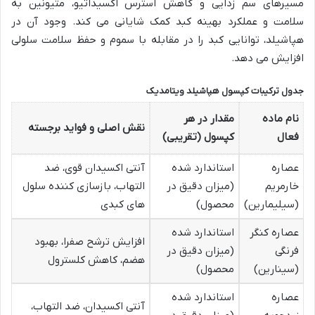
مسیرهای سم زدایی و کاهش استرس اکسیداتیو، متیونین به
سلامت و عملکرد بهینه کبد کمک شایانی می کند. وجود آن در
هپاشیلد، توانایی کبد را در مقابله با سموم و حفظ سلامت سلولی
افزایش می دهد.
جدول ترکیبات کپسول هپاشیلد ویتامدیک
نام ماده
مقدار در هر
نقش اصلی و فواید برجسته
فعال
کپسول (تقریبی)
عصاره
استاندارد شده
آنتی اکسیدان قوی، ضد
خارمریم
(میزان دقیق در
التهاب، بازسازی کننده سلول
(سیلیمارین)
محصول)
های کبدی
عصاره کنگر
استاندارد شده
افزایش ترشح صفرا، بهبود
فرنگی
(میزان دقیق در
هضم، کاهش کلسترول
(سینارین)
محصول)
عصاره
استاندارد شده
آنتی اکسیدان، ضد التهاب،