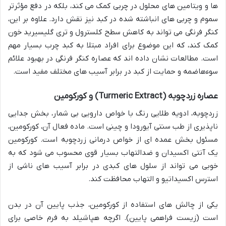
ها و ویتامین های محلول در چربی کمک می کند، بلکه در دفع مؤثرتر
سموم و چربی های انباشته شده در کبد نیز نقش دارد. علاوه بر این،
کنگر فرنگی می تواند به کاهش سطح کلسترول و تری گلیسیرید خون
کمک کند، که این موضوع برای افراد مبتلا به کبد چرب بسیار مهم
است. مطالعات نشان داده اند که عصاره کنگر فرنگی در بهبود علائم
سوءهاضمه و حمایت از کبد در برابر آسیب های مختلف مفید است.
عصاره زردچوبه (Turmeric Extract) و کورکومین
زردچوبه، ادویه طلایی رنگ با خواص دارویی بی شمار، بخش جدایی
ناپذیری از طب سنتی آیورودا و چینی است. ماده فعال آن، کورکومین،
مسئول بخش عمده ای از خواص درمانی زردچوبه است. کورکومین
یک آنتی اکسیدان و ضدالتهاب بسیار قوی محسوب می شود که به
خوبی می تواند از سلول های کبدی در برابر آسیب های ناشی از
استرس اکسیداتیو و التهاب محافظت کند.
یکی از چالش های استفاده از کورکومین، جذب پایین آن در بدن
است (زیست فراهمی پایین). اگرچه هپاشیلد به فرم خاصی برای