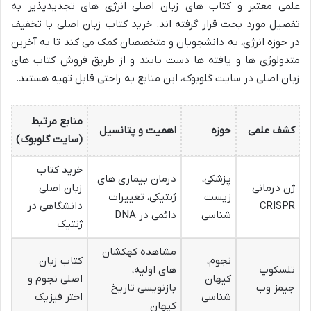
علمی معتبر و کتاب های زبان اصلی انرژی های تجدیدپذیر به
تفصیل مورد بحث قرار گرفته اند. خرید کتاب زبان اصلی با تخفیف
در حوزه انرژی، به دانشجویان و متخصصان کمک می کند تا به آخرین
متدولوژی ها و یافته ها دست یابند و از طریق فروش کتاب های
زبان اصلی در سایت گلوبوک، این منابع به راحتی قابل تهیه هستند.
منابع مرتبط
کشف علمی
حوزه
اهمیت و پتانسیل
(سایت گلوبوک)
خرید کتاب
پزشکی،
درمان بیماری های
ژن درمانی
زبان اصلی
زیست
ژنتیکی، تغییرات
CRISPR
دانشگاهی در
شناسی
دائمی در DNA
ژنتیک
مشاهده کهکشان
نجوم،
کتاب زبان
تلسکوپ
های اولیه،
کیهان
اصلی نجوم و
جیمز وب
بازنویسی تاریخ
شناسی
اختر فیزیک
کیهان