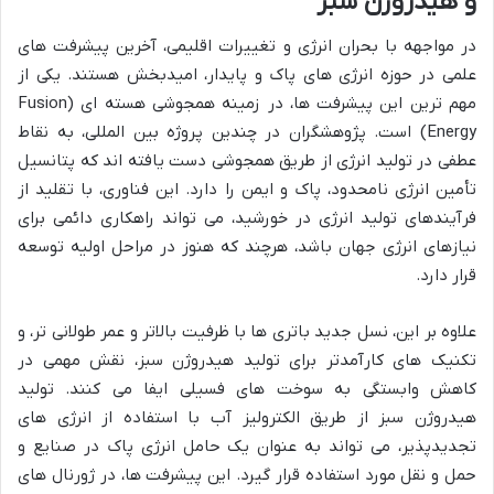
و هیدروژن سبز
در مواجهه با بحران انرژی و تغییرات اقلیمی، آخرین پیشرفت های
علمی در حوزه انرژی های پاک و پایدار، امیدبخش هستند. یکی از
مهم ترین این پیشرفت ها، در زمینه همجوشی هسته ای (Fusion
Energy) است. پژوهشگران در چندین پروژه بین المللی، به نقاط
عطفی در تولید انرژی از طریق همجوشی دست یافته اند که پتانسیل
تأمین انرژی نامحدود، پاک و ایمن را دارد. این فناوری، با تقلید از
فرآیندهای تولید انرژی در خورشید، می تواند راهکاری دائمی برای
نیازهای انرژی جهان باشد، هرچند که هنوز در مراحل اولیه توسعه
قرار دارد.
علاوه بر این، نسل جدید باتری ها با ظرفیت بالاتر و عمر طولانی تر، و
تکنیک های کارآمدتر برای تولید هیدروژن سبز، نقش مهمی در
کاهش وابستگی به سوخت های فسیلی ایفا می کنند. تولید
هیدروژن سبز از طریق الکترولیز آب با استفاده از انرژی های
تجدیدپذیر، می تواند به عنوان یک حامل انرژی پاک در صنایع و
حمل و نقل مورد استفاده قرار گیرد. این پیشرفت ها، در ژورنال های