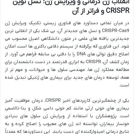
انقلاب ژن درمانی و ویرایش ژن: نسل نوین
CRISPR و فراتر از آن
در میان تمامی دستاورد های فناوری زیستی، تکنیک ویرایش ژن
CRISPR-Cas9 و نسل های جدیدتر آن، بی شک یکی از انقلابی ترین
جدیدترین یافته های علمی در متون دانشگاهی اصیل محسوب می
شود. این فناوری که برگرفته از سیستم دفاعی باکتری ها است، امکان
اصلاح دقیق توالی های DNA را با دقتی بی سابقه فراهم می آورد. از
زمان کشف آن، CRISPR به ابزاری قدرتمند در دست دانشمندان برای
مطالعه عملکرد ژن ها، مهندسی سلول ها و حیوانات، و مهم تر از
همه، توسعه درمان های جدید برای بیماری های ژنتیکی تبدیل شده
است.
یکی از چشمگیرترین کاربردهای اخیر CRISPR، درمان موفقیت آمیز
بیماری های خونی ارثی مانند کم خونی داسی شکل و بتا-تالاسمی
است. پژوهشگران با استفاده از ویرایش ژن سلول های بنیادی
خونساز بیماران، توانسته اند ژن های معیوب را اصلاح کرده و به
نتایج درمانی امیدوارکننده ای دست یابند. این دستاوردها که عمدتاً