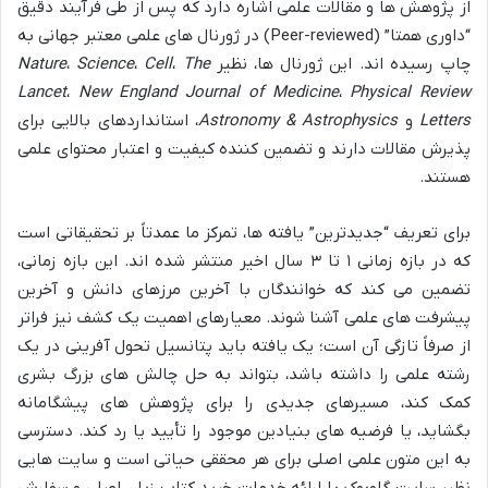
از پژوهش ها و مقالات علمی اشاره دارد که پس از طی فرآیند دقیق
“داوری همتا” (Peer-reviewed) در ژورنال های علمی معتبر جهانی به
چاپ رسیده اند. این ژورنال ها، نظیر
The
،
Cell
،
Science
،
Nature
Lancet
،
New England Journal of Medicine
،
Physical Review
Letters
و
Astronomy & Astrophysics
، استانداردهای بالایی برای
پذیرش مقالات دارند و تضمین کننده کیفیت و اعتبار محتوای علمی
هستند.
برای تعریف “جدیدترین” یافته ها، تمرکز ما عمدتاً بر تحقیقاتی است
که در بازه زمانی ۱ تا ۳ سال اخیر منتشر شده اند. این بازه زمانی،
تضمین می کند که خوانندگان با آخرین مرزهای دانش و آخرین
پیشرفت های علمی آشنا شوند. معیارهای اهمیت یک کشف نیز فراتر
از صرفاً تازگی آن است؛ یک یافته باید پتانسیل تحول آفرینی در یک
رشته علمی را داشته باشد، بتواند به حل چالش های بزرگ بشری
کمک کند، مسیرهای جدیدی را برای پژوهش های پیشگامانه
بگشاید، یا فرضیه های بنیادین موجود را تأیید یا رد کند. دسترسی
به این متون علمی اصلی برای هر محققی حیاتی است و سایت هایی