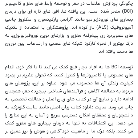
چگونگی پردازش اطلاعات در مغز و توسعه رابط های مغز و کامپیوتر
(BCI) منجر شده است. این یافته ها، افق های تازه ای برای درمان
بیماری های نورودژنراتیو مانند آلزایمر، پارکینسون و اسکلروز جانبی
آمیوتروفیک (ALS) باز کرده اند. پژوهشگران با استفاده از تکنیک
های تصویربرداری پیشرفته مغزی و ابزارهای نوین نوروفیزیولوژی، به
درک بهتری از نحوه کارکرد شبکه های عصبی و ارتباطات بین نورون
ها دست یافته اند.
توسعه BCI ها به افراد دچار فلج کمک می کند تا با فکر خود، اندام
های مصنوعی یا کامپیوترها را کنترل کنند، که تحولی عظیم در بهبود
کیفیت زندگی آن ها محسوب می شود. علاوه بر این، پژوهش های
مربوط به مطالعه آگاهی و فرآیندهای شناختی پیچیده مغز، همچنان
ادامه دارد و نتایج آن در کتاب های زبان اصلی و مقالات تخصصی به
چاپ می رسد. سایت دانلود کتاب زبان اصلی مانند سایت گلوبوک، به
دانشجویان و محققان امکان دسترسی سریع و آسان به این منابع را
می دهد. این اکتشافات نه تنها به درمان بیماری های مغزی کمک
می کنند، بلکه درک ما از ماهیت خودآگاهی و هوش را نیز عمیق تر