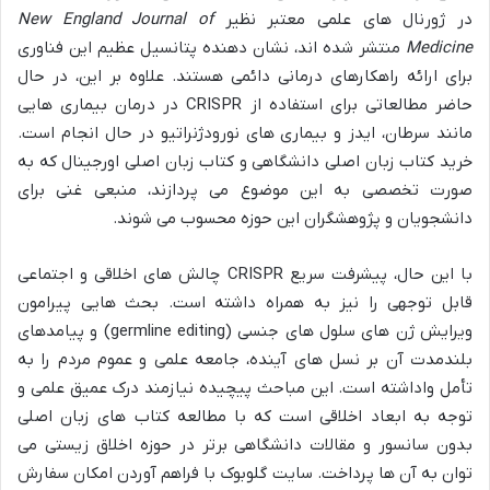
در ژورنال های علمی معتبر نظیر
New England Journal of
Medicine
منتشر شده اند، نشان دهنده پتانسیل عظیم این فناوری
برای ارائه راهکارهای درمانی دائمی هستند. علاوه بر این، در حال
حاضر مطالعاتی برای استفاده از CRISPR در درمان بیماری هایی
مانند سرطان، ایدز و بیماری های نورودژنراتیو در حال انجام است.
خرید کتاب زبان اصلی دانشگاهی و کتاب زبان اصلی اورجینال که به
صورت تخصصی به این موضوع می پردازند، منبعی غنی برای
دانشجویان و پژوهشگران این حوزه محسوب می شوند.
با این حال، پیشرفت سریع CRISPR چالش های اخلاقی و اجتماعی
قابل توجهی را نیز به همراه داشته است. بحث هایی پیرامون
ویرایش ژن های سلول های جنسی (germline editing) و پیامدهای
بلندمدت آن بر نسل های آینده، جامعه علمی و عموم مردم را به
تأمل واداشته است. این مباحث پیچیده نیازمند درک عمیق علمی و
توجه به ابعاد اخلاقی است که با مطالعه کتاب های زبان اصلی
بدون سانسور و مقالات دانشگاهی برتر در حوزه اخلاق زیستی می
توان به آن ها پرداخت. سایت گلوبوک با فراهم آوردن امکان سفارش