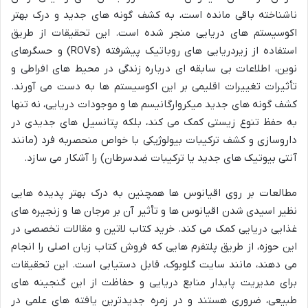
ناشناخته باقی مانده است، به کشف گونه های جدید و درک بهتر
اکوسیستم های دریایی منجر شده است. این تحقیقات از طریق
استفاده از زیردریایی های روباتیک پیشرفته (ROVs) و حسگرهای
نوین، اطلاعات بی سابقه ای درباره زندگی در محیط های افراطی و
تأثیرات تغییرات اقلیمی بر این اکوسیستم ها به دست می آورند.
کشف گونه های جدید میکروارگانیسم ها و موجودات دریایی، نه تنها
به حفظ تنوع زیستی کمک می کند، بلکه پتانسیل های جدیدی در
داروسازی و کشف ترکیبات بیولوژیکی با خواص منحصربه فرد (مانند
آنتی بیوتیک های جدید یا ترکیبات ضدسرطان) را آشکار می سازد.
مطالعات بر روی اقیانوس ها همچنین به درک بهتر پدیده هایی
نظیر اسیدی شدن اقیانوس ها و تأثیر آن بر مرجان ها و زنجیره های
غذایی دریایی کمک می کند. خرید کتاب لاتین و مقالات تخصصی در
این حوزه، از طریق پلتفرم هایی که فروش کتاب زبان اصلی را انجام
می دهند، مانند سایت گلوبوک، قابل دستیابی است. این تحقیقات
برای مدیریت پایدار منابع دریایی و حفاظت از این گنجینه های
طبیعی، ضروری هستند و در زمره جدیدترین یافته های علمی در