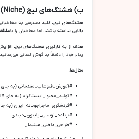
ب) هشتگ‌های نیچ (Niche) و بسیار هدفمند
هشتگ‌های نیچ، کلید دسترسی به مخاطبانی
بالایی نداشته باشند، اما مخاطبان را با
علاقه
هدف از به کارگیری هشتگ‌های نیچ، افزایش ت
پیام خود را دقیقاً به گوش کسانی می‌رسانید
مثال‌ها:
#آموزش_فتوشاپ_مقدماتی (به جای 
#تولید_محتوا_اینستاگرام (به جای #ای
#گردشگری_ماجراجویانه_ایران (به جا
#برنامه_نویسی_پایتون_مبتدی
#طراحی_داخلی_مینیمال