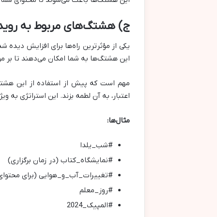
این هشتگ‌ها باعث می‌شوند تا محتوای شما د
ج) هشتگ‌های مربوط به رویدا
یکی از مؤثرترین راه‌ها برای افزایش دیده 
این هشتگ‌ها به شما امکان می‌دهند تا بر مو
مهم است که پیش از استفاده از این هشتگ‌ه
اعتبار، به آن لطمه بزند. این استراتژی به و
مثال‌ها:
#شب_یلدا
#نمایشگاه_کتاب (در زمان برگزاری)
#تغییرات_آب_و_هوایی (برای محتوای
#روز_معلم
#المپیک_2024