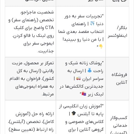
شخصیت ماجراجو،
“تجربیات سفر به دور
تخصص (راهنمای سفر) و
دنیا
| راهنمای
بلاگر/
CTA واضح برای کلیک
انتخاب مقصد بعدی شما
اینفلوئنسر
روی لینک یا فالو کردن.
| با من دنیا رو ببینید!
ایموجی سفر برای
”
جذابیت.
“پوشاک زنانه شیک و
تمرکز بر محصول، مزیت
راحت
| ارسال به
رقابتی (ارسال به کل
فروشگاه
سراسر ایران
|
کشور)، فراخوان به اقدام
آنلاین
جدیدترین کالکشن‌ها در
به همراه ایموجی‌های
لینک زیر
”
مرتبط.
“آموزش زبان انگلیسی از
پایه تا آیلتس
|
ارائه راه حل (آموزش
کسب‌وکار
کلاس‌های خصوصی و
کامل)، تخصص (آیلتس)،
خدماتی
گروهی آنلاین | برای
راه ارتباط (تعیین سطح)
(آموزش)