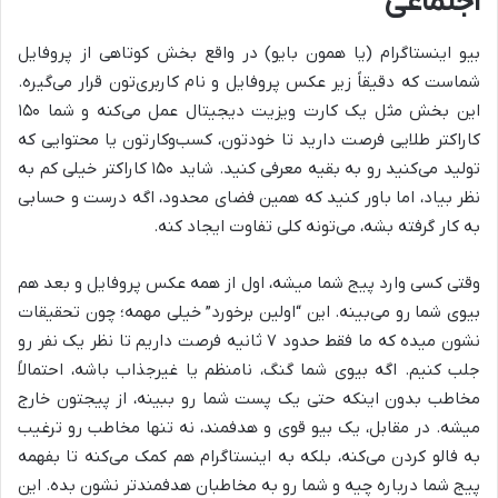
اجتماعی
بیو اینستاگرام (یا همون بایو) در واقع بخش کوتاهی از پروفایل
شماست که دقیقاً زیر عکس پروفایل و نام کاربری‌تون قرار می‌گیره.
این بخش مثل یک کارت ویزیت دیجیتال عمل می‌کنه و شما ۱۵۰
کاراکتر طلایی فرصت دارید تا خودتون، کسب‌وکارتون یا محتوایی که
تولید می‌کنید رو به بقیه معرفی کنید. شاید ۱۵۰ کاراکتر خیلی کم به
نظر بیاد، اما باور کنید که همین فضای محدود، اگه درست و حسابی
به کار گرفته بشه، می‌تونه کلی تفاوت ایجاد کنه.
وقتی کسی وارد پیج شما میشه، اول از همه عکس پروفایل و بعد هم
بیوی شما رو می‌بینه. این “اولین برخورد” خیلی مهمه؛ چون تحقیقات
نشون میده که ما فقط حدود ۷ ثانیه فرصت داریم تا نظر یک نفر رو
جلب کنیم. اگه بیوی شما گنگ، نامنظم یا غیرجذاب باشه، احتمالاً
مخاطب بدون اینکه حتی یک پست شما رو ببینه، از پیجتون خارج
میشه. در مقابل، یک بیو قوی و هدفمند، نه تنها مخاطب رو ترغیب
به فالو کردن می‌کنه، بلکه به اینستاگرام هم کمک می‌کنه تا بفهمه
پیج شما درباره چیه و شما رو به مخاطبان هدفمندتر نشون بده. این