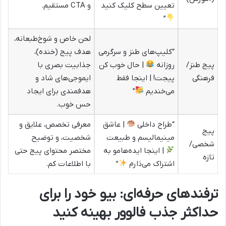
تعیین سطح کلیک کنید
و CTA مستقیم.
”
لحن خاص و شوخ‌طبعانه،
“کلیپ‌های طنز و سرگرمی
هدف پیج (خنده)،
پیج طنز/
روزانه
| حال خوب کن
جذابیت بصری با
فرهنگی
پیجت! | اینجا فقط
ایموجی‌های شاد و
می‌خندیم
”
هدفمندی برای ایجاد
حس خوب.
“طراح داخلی
| عاشق
معرفی تخصص، علایق و
پیج
مینیمالیسم و طبیعت
شخصیت، و توضیح
شخصی/
| اینجا ایده‌هامو به
مختصر محتوای پیج حتی
تازه
اشتراک می‌ذارم
”
با اطلاعات کم.
ترفندهای حرفه‌ای: بیو خود را برای
حداکثر جذب فالوور بهینه کنید