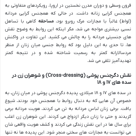
قرون وسطی و دوران مدرن نخستین در اروپا، رویکردهای متفاوتی به
همجنس گرایی زنانه داشت. در حالی که همجنس گرایی مردانه
(لواط) غالباً با مجازات مرگ روبرو بود،
مساحقه
گاهی با تساهل
نسبی بیشتری مواجه می شد، مگر اینکه این روابط به وضوح نقش
های جنسیتی مردانه را به چالش می کشید. این تفاوت در واکنش
ها، تا حدی به این دلیل بود که روابط جنسی میان زنان از منظر
مردسالارانه کمتر به رسمیت شناخته شده و در نتیجه کمتر
تهدیدآمیز تلقی می شد.
نقش دگرجنس پوشی (Cross-dressing) و شوهران زن در
سده های ۱۷ و ۱۸
در سده های ۱۷ و ۱۸ میلادی، پدیده دگرجنس پوشی در میان زنان، به
خصوص آن هایی که به دنبال روابط با همجنس خود بودند، شیوع
یافت. برخی زنان لباس مردانه به تن می کردند، هویت مردانه برمی
گزیدند و حتی با زنان دیگر ازدواج می کردند. این شوهران زن اغلب
برای سال ها در این نقش زندگی می کردند و کشف هویت واقعی شان
می توانست به مجازات های سختی منجر شود. این پدیده ها نه تنها