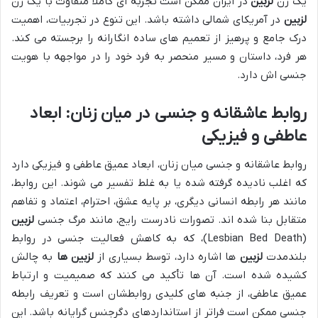
یک زن
لزبین
در ایران ممکن است تجربه ای کاملاً متفاوت با یک زن
لزبین
در آمریکای شمالی داشته باشد. این تنوع در تجربیات، اهمیت
درک جامع و پرهیز از تعمیم های ساده انگارانه را برجسته می کند.
هر فرد، داستان و مسیر منحصر به فرد خود را در مواجهه با هویت
جنسی اش دارد.
روابط عاشقانه و جنسی در میان زنان: ابعاد
عاطفی و فیزیکی
روابط عاشقانه و جنسی میان زنان، ابعاد عمیق عاطفی و فیزیکی دارد
که اغلب نادیده گرفته شده یا به غلط تفسیر می شوند. این روابط،
مانند هر رابطه انسانی دیگری، بر پایه عشق، احترام، اعتماد و تفاهم
متقابل بنا شده اند. تصورات نادرست رایج، مانند مرگ جنسی
لزبین
(Lesbian Bed Death)، که به کاهش فعالیت جنسی در روابط
بلندمدت
لزبین
ها اشاره دارد، توسط بسیاری از
لزبین ها
به چالش
کشیده شده است. آن ها تأکید می کنند که صمیمیت و ارتباط
عمیق عاطفی، از جنبه های کلیدی روابطشان است و تعریف رابطه
جنسی ممکن است فراتر از استانداردهای دگرجنس گرایانه باشد. این