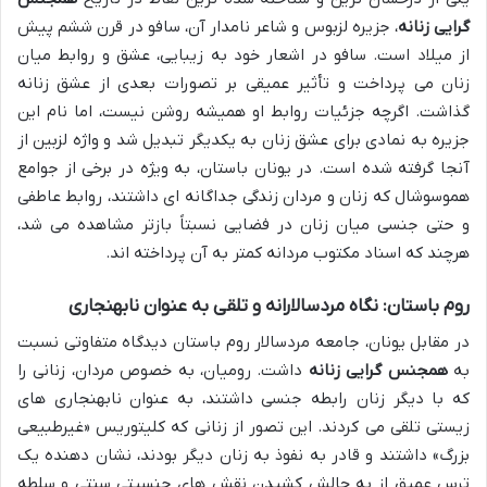
گرایی زنانه
، جزیره لزبوس و شاعر نامدار آن، سافو در قرن ششم پیش
از میلاد است. سافو در اشعار خود به زیبایی، عشق و روابط میان
زنان می پرداخت و تأثیر عمیقی بر تصورات بعدی از عشق زنانه
گذاشت. اگرچه جزئیات روابط او همیشه روشن نیست، اما نام این
جزیره به نمادی برای عشق زنان به یکدیگر تبدیل شد و واژه لزبین از
آنجا گرفته شده است. در یونان باستان، به ویژه در برخی از جوامع
هموسوشال که زنان و مردان زندگی جداگانه ای داشتند، روابط عاطفی
و حتی جنسی میان زنان در فضایی نسبتاً بازتر مشاهده می شد،
هرچند که اسناد مکتوب مردانه کمتر به آن پرداخته اند.
روم باستان: نگاه مردسالارانه و تلقی به عنوان نابهنجاری
در مقابل یونان، جامعه مردسالار روم باستان دیدگاه متفاوتی نسبت
به
همجنس گرایی زنانه
داشت. رومیان، به خصوص مردان، زنانی را
که با دیگر زنان رابطه جنسی داشتند، به عنوان نابهنجاری های
زیستی تلقی می کردند. این تصور از زنانی که کلیتوریس «غیرطبیعی
بزرگ» داشتند و قادر به نفوذ به زنان دیگر بودند، نشان دهنده یک
ترس عمیق از به چالش کشیدن نقش های جنسیتی سنتی و سلطه