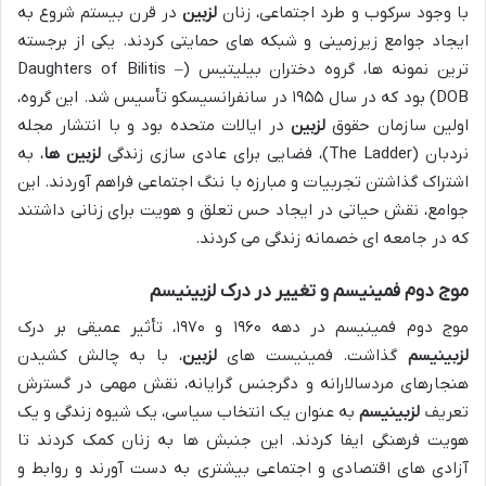
با وجود سرکوب و طرد اجتماعی، زنان
لزبین
در قرن بیستم شروع به
ایجاد جوامع زیرزمینی و شبکه های حمایتی کردند. یکی از برجسته
ترین نمونه ها، گروه دختران بیلیتیس (Daughters of Bilitis –
DOB) بود که در سال ۱۹۵۵ در سانفرانسیسکو تأسیس شد. این گروه،
اولین سازمان حقوق
لزبین
در ایالات متحده بود و با انتشار مجله
نردبان (The Ladder)، فضایی برای عادی سازی زندگی
لزبین ها
، به
اشتراک گذاشتن تجربیات و مبارزه با ننگ اجتماعی فراهم آوردند. این
جوامع، نقش حیاتی در ایجاد حس تعلق و هویت برای زنانی داشتند
که در جامعه ای خصمانه زندگی می کردند.
موج دوم فمینیسم و تغییر در درک لزبینیسم
موج دوم فمینیسم در دهه ۱۹۶۰ و ۱۹۷۰، تأثیر عمیقی بر درک
لزبینیسم
گذاشت. فمینیست های
لزبین
، با به چالش کشیدن
هنجارهای مردسالارانه و دگرجنس گرایانه، نقش مهمی در گسترش
تعریف
لزبینیسم
به عنوان یک انتخاب سیاسی، یک شیوه زندگی و یک
هویت فرهنگی ایفا کردند. این جنبش ها به زنان کمک کردند تا
آزادی های اقتصادی و اجتماعی بیشتری به دست آورند و روابط و