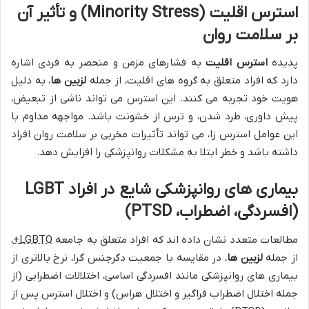
استرس اقلیت (Minority Stress) و تأثیر آن
بر سلامت روان
پدیده
استرس اقلیت
به فشارهای مزمن و منحصر به فردی اشاره
دارد که افراد متعلق به گروه های اقلیت، از جمله
لزبین ها
، به دلیل
هویت خود تجربه می کنند. این استرس می تواند ناشی از تبعیض،
پیش داوری، طرد شدن، و ترس از خشونت باشد. مواجهه مداوم با
این عوامل استرس زا، می تواند تأثیرات مخربی بر سلامت روان افراد
داشته باشد و خطر ابتلا به مشکلات روانپزشکی را افزایش دهد.
بیماری های روانپزشکی شایع در افراد LGBT
(افسردگی، اضطراب، PTSD)
مطالعات متعدد نشان داده اند که افراد متعلق به جامعه
LGBTQ+
،
از جمله
لزبین ها
، در مقایسه با جمعیت دگرجنس گرا، نرخ بالاتری از
بیماری های روانپزشکی مانند افسردگی اساسی، اختلالات اضطرابی (از
جمله اختلال اضطراب فراگیر و اختلال هراس) و اختلال استرس پس از