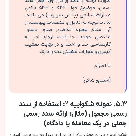
صورت گرفته و مصداق بارز جرم جعل سند
رسمی، موضوع مواد ۵۳۲ و ۵۳۳ قانون
مجازات اسلامی (بخش تعزیرات) می باشد.
لذا، با توجه به دلایل و منضمات پیوست، از
آن مقام محترم تقاضای صدور دستور
مقتضی جهت تحقیقات، ارجاع امر به
کارشناسی خط و امضا و در نهایت تعقیب
کیفری و مجازات مشتکی عنه را دارم.
با احترام
[امضای شاکی]
۵.۳. نمونه شکواییه ۲: استفاده از سند
رسمی مجعول (مثال: ارائه سند رسمی
جعلی در یک معامله یا دادگاه)
شاکی:
[نام و نام خانوادگی شاکی]، فرزند [نام پدر]، به شماره ملی [شماره