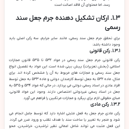
رسد، اما محتوای آن فاقد اصالت است.
۱.۳. ارکان تشکیل دهنده جرم جعل سند
رسمی
برای تحقق جرم جعل سند رسمی، مانند سایر جرایم، سه رکن اصلی باید
وجود داشته باشد:
۱.۳.۱. رکن قانونی
رکن قانونی جرم جعل سند رسمی در مواد ۵۳۲ تا ۵۳۵ قانون مجازات
اسلامی (بخش تعزیرات) پیش بینی شده است. این مواد به تفصیل انواع
جعل سند رسمی و مجازات های مربوط به آن را مشخص کرده اند. برای
مثال، ماده ۵۳۲ به جعل توسط کارمندان دولتی و ماده ۵۳۳ به جعل توسط
افراد عادی در اسناد رسمی دولتی می پردازد، در حالی که مواد ۵۳۴ و ۵۳۵ به
جعل در اسناد رسمی غیردولتی اختصاص دارند. وجود این مواد قانونی،
مبنای حقوقی لازم برای پیگرد و مجازات مرتکبین را فراهم می آورد.
۱.۳.۲. رکن مادی
رکن مادی جرم جعل به فعل مثبتی اشاره دارد که توسط جاعل انجام می
شود و منجر به تغییر یا ساخت سند با هدف تقلب و ورود ضرر می گردد.
این فعل مثبت می تواند شامل اعمالی نظیر تراشیدن، خراشیدن، محو