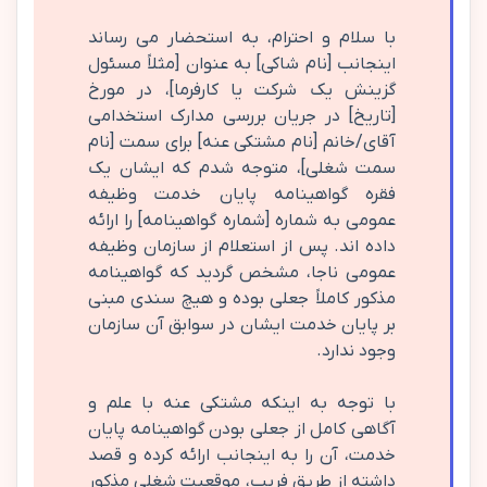
با سلام و احترام، به استحضار می رساند
اینجانب [نام شاکی] به عنوان [مثلاً مسئول
گزینش یک شرکت یا کارفرما]، در مورخ
[تاریخ] در جریان بررسی مدارک استخدامی
آقای/خانم [نام مشتکی عنه] برای سمت [نام
سمت شغلی]، متوجه شدم که ایشان یک
فقره گواهینامه پایان خدمت وظیفه
عمومی به شماره [شماره گواهینامه] را ارائه
داده اند. پس از استعلام از سازمان وظیفه
عمومی ناجا، مشخص گردید که گواهینامه
مذکور کاملاً جعلی بوده و هیچ سندی مبنی
بر پایان خدمت ایشان در سوابق آن سازمان
وجود ندارد.
با توجه به اینکه مشتکی عنه با علم و
آگاهی کامل از جعلی بودن گواهینامه پایان
خدمت، آن را به اینجانب ارائه کرده و قصد
داشته از طریق فریب، موقعیت شغلی مذکور