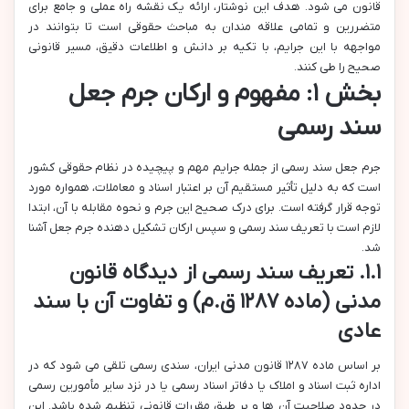
قانون می شود. هدف این نوشتار، ارائه یک نقشه راه عملی و جامع برای
متضررین و تمامی علاقه مندان به مباحث حقوقی است تا بتوانند در
مواجهه با این جرایم، با تکیه بر دانش و اطلاعات دقیق، مسیر قانونی
صحیح را طی کنند.
بخش ۱: مفهوم و ارکان جرم جعل
سند رسمی
جرم جعل سند رسمی از جمله جرایم مهم و پیچیده در نظام حقوقی کشور
است که به دلیل تأثیر مستقیم آن بر اعتبار اسناد و معاملات، همواره مورد
توجه قرار گرفته است. برای درک صحیح این جرم و نحوه مقابله با آن، ابتدا
لازم است با تعریف سند رسمی و سپس ارکان تشکیل دهنده جرم جعل آشنا
شد.
۱.۱. تعریف سند رسمی از دیدگاه قانون
مدنی (ماده ۱۲۸۷ ق.م) و تفاوت آن با سند
عادی
بر اساس ماده ۱۲۸۷ قانون مدنی ایران، سندی رسمی تلقی می شود که در
اداره ثبت اسناد و املاک یا دفاتر اسناد رسمی یا در نزد سایر مأمورین رسمی
در حدود صلاحیت آن ها و بر طبق مقررات قانونی تنظیم شده باشد. این