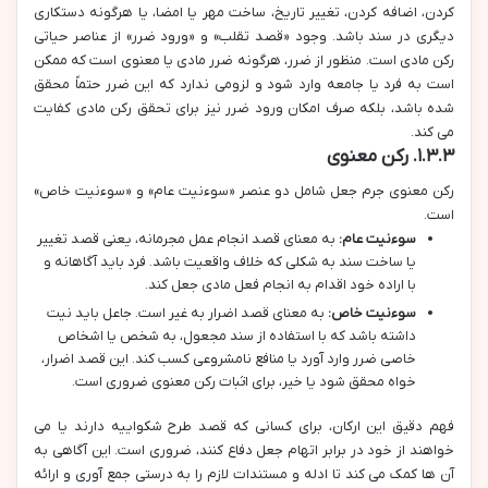
کردن، اضافه کردن، تغییر تاریخ، ساخت مهر یا امضا، یا هرگونه دستکاری
دیگری در سند باشد. وجود «قصد تقلب» و «ورود ضرر» از عناصر حیاتی
رکن مادی است. منظور از ضرر، هرگونه ضرر مادی یا معنوی است که ممکن
است به فرد یا جامعه وارد شود و لزومی ندارد که این ضرر حتماً محقق
شده باشد، بلکه صرف امکان ورود ضرر نیز برای تحقق رکن مادی کفایت
می کند.
۱.۳.۳. رکن معنوی
رکن معنوی جرم جعل شامل دو عنصر «سوءنیت عام» و «سوءنیت خاص»
است.
سوءنیت عام:
به معنای قصد انجام عمل مجرمانه، یعنی قصد تغییر
یا ساخت سند به شکلی که خلاف واقعیت باشد. فرد باید آگاهانه و
با اراده خود اقدام به انجام فعل مادی جعل کند.
سوءنیت خاص:
به معنای قصد اضرار به غیر است. جاعل باید نیت
داشته باشد که با استفاده از سند مجعول، به شخص یا اشخاص
خاصی ضرر وارد آورد یا منافع نامشروعی کسب کند. این قصد اضرار،
خواه محقق شود یا خیر، برای اثبات رکن معنوی ضروری است.
فهم دقیق این ارکان، برای کسانی که قصد طرح شکواییه دارند یا می
خواهند از خود در برابر اتهام جعل دفاع کنند، ضروری است. این آگاهی به
آن ها کمک می کند تا ادله و مستندات لازم را به درستی جمع آوری و ارائه