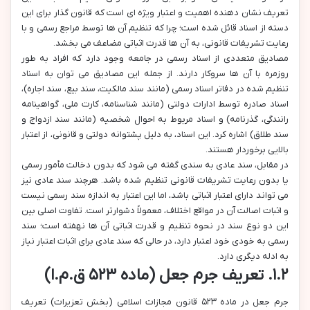
تعریف نشان دهنده اهمیت و اعتبار ویژه ای است که قانون گذار برای این
دسته از اسناد قائل شده است؛ چرا که تنظیم آن ها توسط مراجع رسمی و با
رعایت تشریفات قانونی، به آن ها قدرت اثباتی مضاعف می بخشد.
مصادیق متعددی از اسناد رسمی در جامعه وجود دارد که افراد به طور
روزمره با آن ها سروکار دارند. از جمله این مصادیق می توان به اسناد
تنظیم شده در دفاتر اسناد رسمی (مانند سند مالکیت، سند بیع، سند اجاره)،
اسناد صادره توسط ادارات دولتی (مانند شناسنامه، کارت ملی، گواهینامه
رانندگی، گذرنامه) و اسناد مربوط به احوال شخصیه (مانند سند ازدواج و
سند طلاق) اشاره کرد. این اسناد، به دلیل پشتوانه دولتی و قانونی، از اعتبار
بالایی برخوردار هستند.
در مقابل، سند عادی به سندی گفته می شود که بدون دخالت مأمور رسمی
یا بدون رعایت تشریفات قانونی تنظیم شده باشد. هرچند سند عادی نیز
می تواند دارای اعتبار اثباتی باشد، اما این اعتبار به اندازه سند رسمی نیست
و اثبات اصالت آن در مواقع اختلاف، معمولاً دشوارتر است. تفاوت اصلی بین
این دو نوع سند در نحوه تنظیم و قدرت اثباتی آن ها نهفته است؛ سند
رسمی به خودی خود اعتبار دارد، در حالی که سند عادی برای اثبات اعتبار نیاز
به ادله دیگری دارد.
۱.۲. تعریف جرم جعل (ماده ۵۲۳ ق.م.ا)
جرم جعل در ماده ۵۲۳ قانون مجازات اسلامی (بخش تعزیرات) تعریف