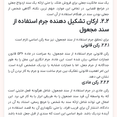
یک سند مالکیت جعلی برای فروش ملک، یا حتی ارائه یک سند ازدواج جعلی
در مراجع قضایی. در تمامی این موارد، مهم ترین نکته، آگاهی شخص از
جعلی بودن سند در هنگام استفاده از آن است.
۲.۲. ارکان تشکیل دهنده جرم استفاده از
سند مجعول
برای تحقق جرم استفاده از سند مجعول، نیز سه رکن اساسی لازم است:
۲.۲.۱. رکن قانونی
رکن قانونی جرم استفاده از سند مجعول، به صراحت در ماده ۵۳۶ قانون
مجازات اسلامی بیان شده است. این ماده، جرم انگاری این عمل را به طور
جداگانه از جرم جعل، اما با مجازات مشابه یا نزدیک، مشخص کرده است.
این امر اهمیت قانونی تفکیک بین جرم ساخت سند و جرم به کار بردن آن را
نشان می دهد.
۲.۲.۲. رکن مادی
رکن مادی در جرم استفاده از سند مجعول، شامل هرگونه فعل مثبتی است
که به واسطه آن، فرد سند مجعول را به طریقی ابراز یا به کار می برد. این
اعمال می تواند شامل ارائه سند به شخص یا مرجع رسمی، استناد به آن در
دادگاه، انتشار آن برای فریب افراد، یا حتی نگهداری آن به قصد استفاده در
آینده نزدیک باشد. شرط اساسی این است که سندی از قبل جعل شده باشد