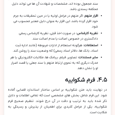
سند مجعول بوده اند، مشخصات و شهادت آن ها می تواند دلیل
محکمه پسندی باشد.
اقرار متهم:
اگر متهم در مراحل اولیه یا در حین تحقیقات به جرم
خود اقرار کرده باشد، این اقرار به عنوان دلیل معتبر محسوب می
شود.
نظریه کارشناس:
در صورت اخذ قبلی، نظریه کارشناس رسمی
دادگستری در خصوص اصالت یا عدم اصالت سند.
استعلامات:
هرگونه استعلام از ادارات مربوطه (مانند اداره ثبت
اسناد، بانک ها، دفاتر اسناد رسمی) که وضعیت سند را روشن کند.
سایر مستندات:
تصاویر، فیلم، پیامک ها، مکاتبات الکترونیکی یا هر
مدرک دیگری که به نحوی ارتباط متهم با سند جعلی یا قصد اضرار
او را نشان دهد.
۴.۵. فرم شکواییه
در نهایت، باید متن شکواییه بر اساس ساختار استاندارد قضایی آماده
شود. این فرم شامل بخش های مشخصی است که تمامی اطلاعات و دلایل
ذکر شده باید به ترتیب و دقت در آن درج شوند. تنظیم صحیح فرم
شکواییه، یکی از مراحل کلیدی برای اطمینان از پذیرش و رسیدگی به
شکایت است.