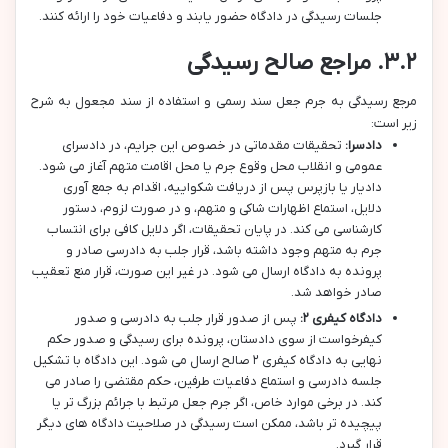
جلسات رسیدگی در دادگاه حضور یابند و دفاعیات خود را ارائه کنند.
۳.۲. مراجع صالح رسیدگی
مرجع رسیدگی به جرم جعل سند رسمی و استفاده از سند مجعول به شرح
زیر است:
دادسرا:
تحقیقات مقدماتی در خصوص این جرایم، در دادسرای
عمومی و انقلاب محل وقوع جرم یا محل اقامت متهم آغاز می شود.
دادیار یا بازپرس پس از دریافت شکواییه، اقدام به جمع آوری
دلایل، استماع اظهارات شاکی و متهم، و در صورت لزوم، دستور
کارشناسی می کند. در پایان تحقیقات، اگر دلایل کافی برای انتساب
جرم به متهم وجود داشته باشد، قرار جلب به دادرسی صادر و
پرونده به دادگاه ارسال می شود. در غیر این صورت، قرار منع تعقیب
صادر خواهد شد.
دادگاه کیفری ۲:
پس از صدور قرار جلب به دادرسی و صدور
کیفرخواست از سوی دادستان، پرونده برای رسیدگی و صدور حکم
نهایی به دادگاه کیفری ۲ صالح ارسال می شود. این دادگاه با تشکیل
جلسه دادرسی و استماع دفاعیات طرفین، حکم مقتضی را صادر می
کند. در برخی موارد خاص، اگر جرم جعل مرتبط با جرائم بزرگ تر یا
پیچیده تر باشد، ممکن است رسیدگی در صلاحیت دادگاه های دیگر
قرار گیرد.