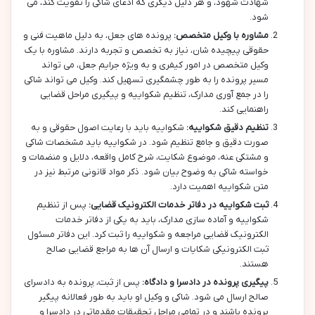
شهادت شهود، و هر دلیل دیگری که ادعای شاکی را تقویت کند، می
شود.
مشاوره با وکیل متخصص:
پرونده های جعل، به دلیل ماهیت فنی و
حقوقی پیچیده شان، نیاز به تخصص و تجربه دارند. مشاوره با یک
وکیل متخصص در امور کیفری و به ویژه جرایم جعل، می تواند
مسیر پرونده را به طور چشمگیری تسهیل کند. وکیل می تواند شاکی
را در جمع آوری مدارک، تنظیم شکواییه و پیگیری مراحل قضایی
راهنمایی کند.
تنظیم دقیق شکواییه:
شکواییه باید با رعایت اصول حقوقی و به
صورت دقیق و جامع تنظیم شود. در شکواییه باید مشخصات شاکی
و مشتکی عنه، موضوع شکایت، شرح کامل واقعه، دلایل و منضمات و
خواسته شاکی به وضوح بیان شود. ذکر مواد قانونی مرتبط نیز در
متن شکواییه اهمیت دارد.
ثبت شکواییه در دفاتر خدمات الکترونیک قضایی:
پس از تنظیم
شکواییه و آماده سازی مدارک، باید به یکی از دفاتر خدمات
الکترونیک قضایی مراجعه و شکواییه را ثبت کرد. این دفاتر مسئول
ثبت الکترونیکی شکایات و ارسال آن ها به مراجع قضایی صالح
هستند.
پیگیری پرونده در دادسرا و دادگاه:
پس از ثبت، پرونده به دادسرای
صالح ارسال می شود. شاکی و وکیل او باید به طور فعالانه پیگیر
پرونده باشند و در تمامی مراحل تحقیقات مقدماتی در دادسرا و