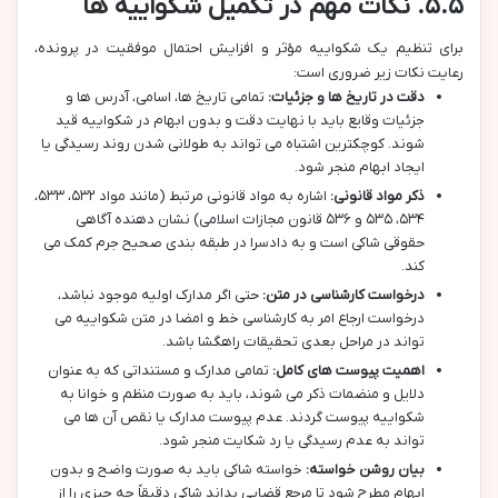
۵.۵. نکات مهم در تکمیل شکواییه ها
برای تنظیم یک شکواییه مؤثر و افزایش احتمال موفقیت در پرونده،
رعایت نکات زیر ضروری است:
دقت در تاریخ ها و جزئیات:
تمامی تاریخ ها، اسامی، آدرس ها و
جزئیات وقایع باید با نهایت دقت و بدون ابهام در شکواییه قید
شوند. کوچکترین اشتباه می تواند به طولانی شدن روند رسیدگی یا
ایجاد ابهام منجر شود.
ذکر مواد قانونی:
اشاره به مواد قانونی مرتبط (مانند مواد ۵۳۲، ۵۳۳،
۵۳۴، ۵۳۵ و ۵۳۶ قانون مجازات اسلامی) نشان دهنده آگاهی
حقوقی شاکی است و به دادسرا در طبقه بندی صحیح جرم کمک می
کند.
درخواست کارشناسی در متن:
حتی اگر مدارک اولیه موجود نباشد،
درخواست ارجاع امر به کارشناسی خط و امضا در متن شکواییه می
تواند در مراحل بعدی تحقیقات راهگشا باشد.
اهمیت پیوست های کامل:
تمامی مدارک و مستنداتی که به عنوان
دلایل و منضمات ذکر می شوند، باید به صورت منظم و خوانا به
شکواییه پیوست گردند. عدم پیوست مدارک یا نقص آن ها می
تواند به عدم رسیدگی یا رد شکایت منجر شود.
بیان روشن خواسته:
خواسته شاکی باید به صورت واضح و بدون
ابهام مطرح شود تا مرجع قضایی بداند شاکی دقیقاً چه چیزی را از