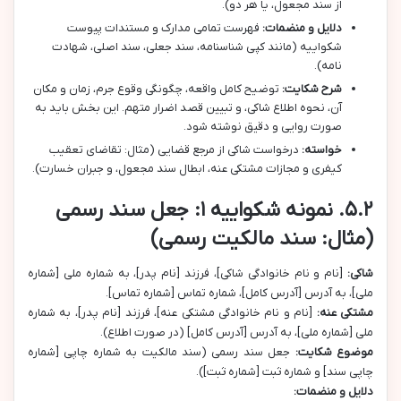
از سند مجعول، یا هر دو).
دلایل و منضمات:
فهرست تمامی مدارک و مستندات پیوست
شکواییه (مانند کپی شناسنامه، سند جعلی، سند اصلی، شهادت
نامه).
شرح شکایت:
توضیح کامل واقعه، چگونگی وقوع جرم، زمان و مکان
آن، نحوه اطلاع شاکی، و تبیین قصد اضرار متهم. این بخش باید به
صورت روایی و دقیق نوشته شود.
خواسته:
درخواست شاکی از مرجع قضایی (مثال: تقاضای تعقیب
کیفری و مجازات مشتکی عنه، ابطال سند مجعول، و جبران خسارت).
۵.۲. نمونه شکواییه ۱: جعل سند رسمی
(مثال: سند مالکیت رسمی)
شاکی:
[نام و نام خانوادگی شاکی]، فرزند [نام پدر]، به شماره ملی [شماره
ملی]، به آدرس [آدرس کامل]، شماره تماس [شماره تماس].
مشتکی عنه:
[نام و نام خانوادگی مشتکی عنه]، فرزند [نام پدر]، به شماره
ملی [شماره ملی]، به آدرس [آدرس کامل] (در صورت اطلاع).
موضوع شکایت:
جعل سند رسمی (سند مالکیت به شماره چاپی [شماره
چاپی سند] و شماره ثبت [شماره ثبت]).
دلایل و منضمات: