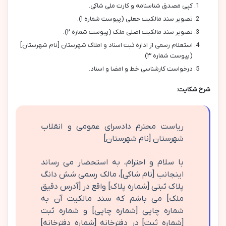
کپی مصدق شناسنامه و کارت ملی شاکی.
تصویر سند مالکیت جعلی (پیوست شماره ۱).
تصویر سند مالکیت اصلی ملک (پیوست شماره ۲).
استعلام رسمی از اداره ثبت اسناد و املاک شهرستان [نام شهرستان]
(پیوست شماره ۳).
درخواست کارشناسی خط و امضا و اسناد.
شرح شکایت:
ریاست محترم دادسرای عمومی و انقلاب
شهرستان [نام شهرستان]
با سلام و احترام، به استحضار می رساند
اینجانب [نام شاکی]، مالک رسمی شش دانگ
پلاک ثبتی [شماره پلاک] واقع در [آدرس دقیق
ملک] می باشم که سند مالکیت آن به
شماره چاپی [شماره چاپی] و شماره ثبت
[شماره ثبت] در دفترخانه [شماره دفترخانه]