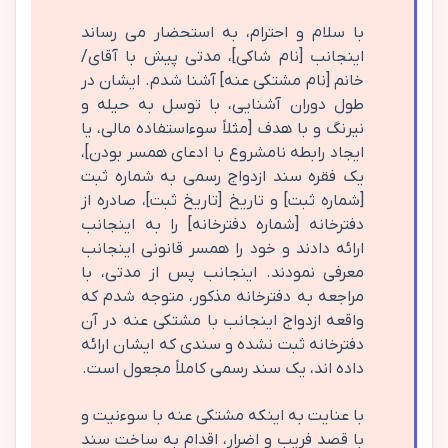
با سلام و احترام، به استحضار می رساند
اینجانب [نام شاکی]، مدتی پیش با آقای/
خانم [نام مشتکی عنه] آشنا شدم. ایشان در
طول دوران آشنایی، با توسل به حیله و
نیرنگ و با هدف [مثلاً سوءاستفاده مالی، یا
ایجاد رابطه نامشروع با ادعای همسر بودن]،
یک فقره سند ازدواج رسمی به شماره ثبت
[شماره ثبت] و تاریخ [تاریخ ثبت]، صادره از
دفترخانه [شماره دفترخانه] را به اینجانب
ارائه دادند و خود را همسر قانونی اینجانب
معرفی نمودند. اینجانب پس از مدتی، با
مراجعه به دفترخانه مذکور، متوجه شدم که
واقعه ازدواج اینجانب با مشتکی عنه در آن
دفترخانه ثبت نشده و سندی که ایشان ارائه
داده اند، یک سند رسمی کاملاً مجعول است.
با عنایت به اینکه مشتکی عنه با سوءنیت و
با قصد فریب و اضرار، اقدام به ساخت سند