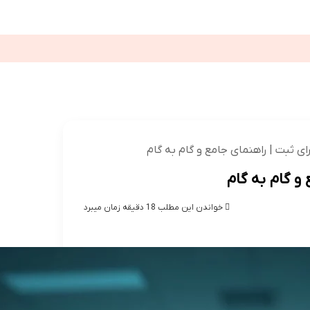
عت
تلویزیون
کولر گازی
ترید
سالمند
قالیشویی
شکی
اقتصادی
بین الملل
ورزشی
ای ثبت | راهنمای جامع و گام به گام
و گام به گام
خواندن این مطلب 18 دقیقه زمان میبرد