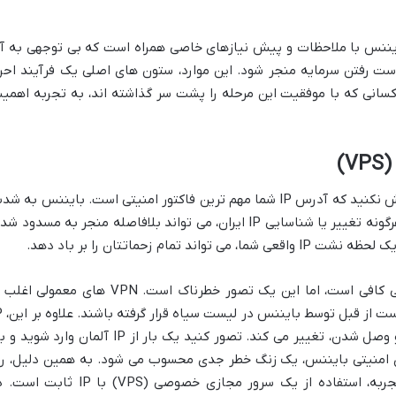
ر بایننس با ملاحظات و پیش نیازهای خاصی همراه است که بی توجهی به آ
 رفتن سرمایه منجر شود. این موارد، ستون های اصلی یک فرآیند احرا
سانی که با موفقیت این مرحله را پشت سر گذاشته اند، به تجربه اهمی
اگر قصد فعالیت در بایننس را دارید، فراموش نکنید که آدرس IP شما مهم ترین فاکتور امنیتی است. بایننس به 
به موقعیت جغرافیایی IP حساس است و هرگونه تغییر یا شناسایی IP ایران، می تواند بلافاصله منجر به مسدود 
ام زحماتتان را بر باد دهد.
شاید به این فکر کنید که یک VPN معمولی کافی است، اما این یک تصور خطرناک است. VPN های معمولی 
IPهای اشتراکی استفاده می 
این VPN ها ثابت نیست و با هر بار قطع و وصل شدن، تغییر می کند. تصور کنید یک بار از IP آلمان وارد شو
سیستم های امنیتی بایننس، یک زنگ خطر جدی محسوب می شود. به همین دلیل، را
حل مطمئن و توصیه شده توسط افراد باتجربه، استفاده از یک سرور مجازی خصوصی (VPS) با IP ثا