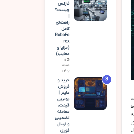
فارکس
چیست؟
|
راهنمای
کامل
RoboFo
rex
(مزایا و
معایب)
4
هفته
پیش
خرید و
فروش
ماینر |
ت
بهترین
قیمت،
ط
معامله
ه
تضمینی
ر
و ارسال
ل
فوری