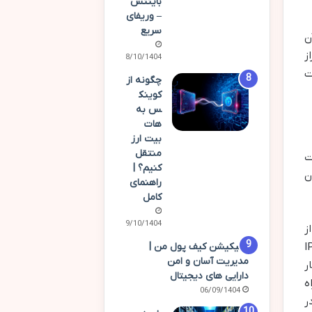
بایننس
– وریفای
سریع
ن
ز
08/10/1404
ت
چگونه از
کوینک
س به
هات
بیت ارز
منتقل
شدت
کنیم؟ |
شدن
راهنمای
کامل
09/10/1404
اغلب از
اپلیکیشن کیف پول من |
کنند که ممکن است از قبل توسط بایننس در لیست سیاه قرار گرفته باشند. علاوه بر این، IP
مدیریت آسان و امن
ید و بار
دارایی های دیجیتال
ه
06/09/1404
بت است. در