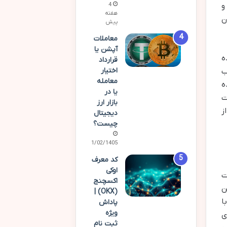
و
4
هفته
ن
پیش
معاملات
آپشن یا
ده
قرارداد
اختیار
ب
معامله
ه
یا در
ت
بازار ارز
ز
دیجیتال
چیست؟
21/02/1405
کد معرف
اوکی
ت
اکسچنج
ن
(OKX) |
ا
پاداش
ویژه
ی
ثبت نام