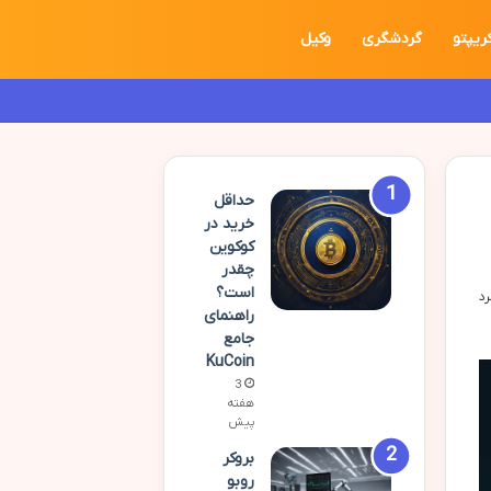
ریپتو
گردشگری
وکیل
حداقل
خرید در
کوکوین
چقدر
است؟
راهنمای
جامع
KuCoin
3
هفته
پیش
بروکر
روبو