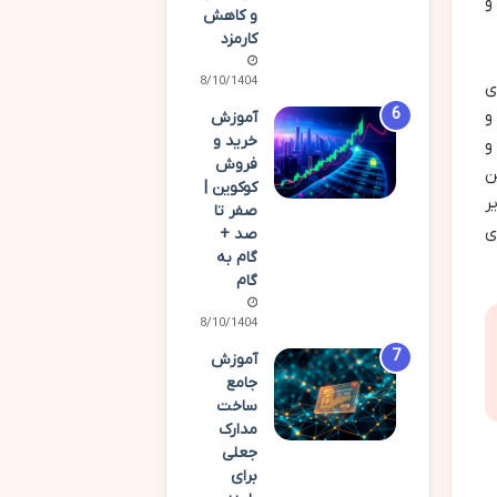
و
و کاهش
کارمزد
08/10/1404
ی
و
آموزش
خرید و
مان چیزی است که قوانین بین المللی مبارزه با جرائم مالی (AML) و
فروش
ن
کوکوین |
ر
صفر تا
ی
صد +
گام به
گام
08/10/1404
آموزش
جامع
ساخت
مدارک
جعلی
برای