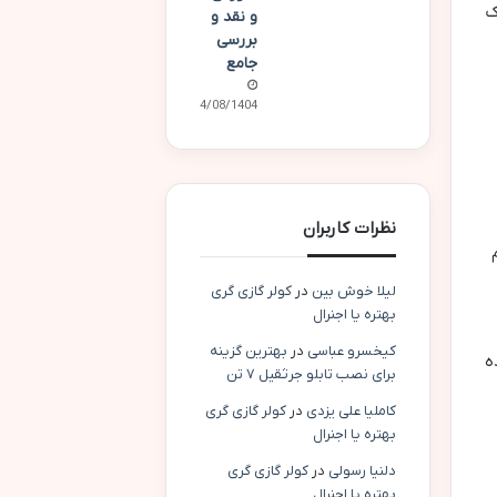
ک
و نقد و
بررسی
جامع
14/08/1404
نظرات کاربران
لیلا خوش بین
در
کولر گازی گری
بهتره یا اجنرال
کیخسرو عباسی
در
بهترین گزینه
ه
برای نصب تابلو جرثقیل ۷ تن
کاملیا علی یزدی
در
کولر گازی گری
بهتره یا اجنرال
دلنیا رسولی
در
کولر گازی گری
بهتره یا اجنرال