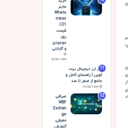
خرید
ی
ماینر
Whats
miner
D1 |
قیمت
روز،
م
موجودی
د
و گارانتی
18/08/1404
ی
رمز ارز دیجیتال بیت
ی
کوین | راهنمای کامل و
جامع از صفر تا صد
ز
14/08/1404
ی
صرافی
د
WBF
Exchan
ge:
معرفی،
آموزش