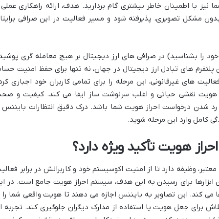
 نیز با اطمینان خاطر بیشتری گام بردارید. هدف، ارائه راهکاری عملی 
ون مشکل تصویری، پذیرفته شود و مسیر فعالیت در این صرافی برایتا
هویت یا همان KYC (مشتری خود را بشناسید) در صرافی های ارز دیجیتال بر هیچ معامله گری پوشی
 پلتفرم های تبادل ارز دیجیتال در جهان، نه تنها برای حفظ امنیت حسا
عالیت های غیرقانونی، این مرحله را برای تمامی کاربران خود اجباری کرد
 هویت نقشی حیاتی و اغلب سرنوشت ساز ایفا می کند. کیفیت و صح
و رد شدن درخواست احراز هویت شما باشد. درک دقیق انتظارات بایننس ا
گی کامل وارد این مرحله شوید.
راز هویت تأکید ویژه دارد؟
تبر، وظیفه دارد تا از امنیت اکوسیستم خود و کاربرانش در برابر فعالی
 ابزارها برای رسیدن به این هدف، سیستم احراز هویت جامع است. در ای
ی کند. این تصاویر به بایننس اجازه می دهند تا هویت واقعی شما را ب
لاش برای جعل هویت یا استفاده از مدارک دیگران جلوگیری کند. تجربه ا