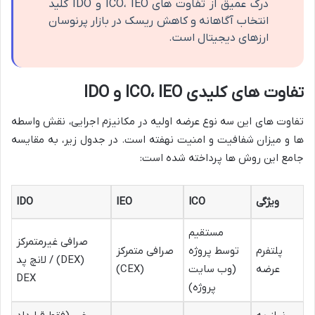
درک عمیق از تفاوت های ICO، IEO و IDO کلید
انتخاب آگاهانه و کاهش ریسک در بازار پرنوسان
ارزهای دیجیتال است.
تفاوت های کلیدی ICO، IEO و IDO
تفاوت های این سه نوع عرضه اولیه در مکانیزم اجرایی، نقش واسطه
ها و میزان شفافیت و امنیت نهفته است. در جدول زیر، به مقایسه
جامع این روش ها پرداخته شده است:
ویژگی
ICO
IEO
IDO
مستقیم
صرافی غیرمتمرکز
پلتفرم
توسط پروژه
صرافی متمرکز
(DEX) / لانچ پد
عرضه
(وب سایت
(CEX)
DEX
پروژه)