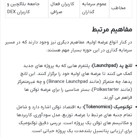
عموم سرمایه
کاربران فعال
جامعه بلاکچین و
مخاطب
گذاران
صرافی
کاربران DEX
مفاهیم مرتبط
در کنار انواع عرضه اولیه، مفاهیم دیگری نیز وجود دارند که در مسیر
سرمایه گذاری در این حوزه بسیار مهم هستند:
لانچ پد (Launchpad):
پلتفرم هایی که به پروژه های جدید
کمک می کنند تا عرضه های اولیه خود را برگزار کنند. این لانچ
پدها، چه متمرکز (مانند Binance Launchpad) و چه غیرمتمرکز
(مانند Polkastarter)، بستر مناسبی را برای عرضه توکن ها
فراهم می آورند.
توکنومیک (Tokenomics):
به اقتصاد توکن اشاره دارد و شامل
تمام جنبه های مرتبط با عرضه، توزیع، مدل سودآوری، کاربردها
و مکانیسم های توکن یک پروژه است. بررسی دقیق توکنومیک
برای ارزیابی پتانسیل بلندمدت یک پروژه حیاتی است.