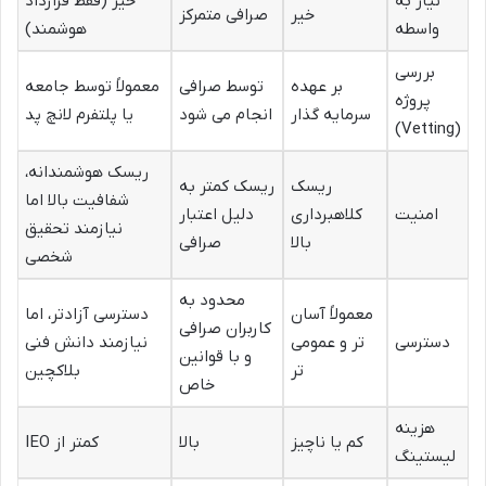
نیاز به
خیر (فقط قرارداد
خیر
صرافی متمرکز
واسطه
هوشمند)
بررسی
بر عهده
توسط صرافی
معمولاً توسط جامعه
پروژه
سرمایه گذار
انجام می شود
یا پلتفرم لانچ پد
(Vetting)
ریسک هوشمندانه،
ریسک
ریسک کمتر به
شفافیت بالا اما
امنیت
کلاهبرداری
دلیل اعتبار
نیازمند تحقیق
بالا
صرافی
شخصی
محدود به
معمولاً آسان
دسترسی آزادتر، اما
کاربران صرافی
دسترسی
تر و عمومی
نیازمند دانش فنی
و با قوانین
تر
بلاکچین
خاص
هزینه
کم یا ناچیز
بالا
کمتر از IEO
لیستینگ