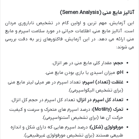
آنالیز مایع منی (Semen Analysis)
این آزمایش، مهم ترین و اولین گام در تشخیص ناباروری مردان
است. آنالیز مایع منی، اطلاعات حیاتی در مورد سلامت اسپرم و مایع
منی ارائه می دهد. در این آزمایش، فاکتورهای زیر به دقت بررسی
می شوند:
حجم:
مقدار کلی مایع منی در هر انزال.
pH:
میزان اسیدی یا بازی بودن مایع منی.
غلظت (تعداد) اسپرم:
تعداد اسپرم در هر میلی لیتر مایع منی
(برای تشخیص الیگواسپرمی).
تعداد کل اسپرم در انزال:
تعداد کل اسپرم در حجم کل انزال.
تحرک (Motility):
درصد اسپرم های متحرک و سرعت و کیفیت
حرکت آن ها (برای تشخیص آستنواسپرمی).
مورفولوژی (شکل):
درصد اسپرم هایی که دارای شکل و اندازه
طبیعی هستند (برای تشخیص مورفولوژی غیرطبیعی).