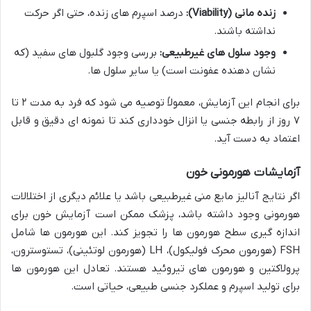
زنده مانی (Viability):
درصد اسپرم های زنده، حتی اگر حرکت
نداشته باشند.
وجود سلول های غیرطبیعی:
بررسی وجود گلبول های سفید (که
نشان دهنده عفونت است) یا سایر سلول ها.
برای انجام این آزمایش، معمولاً توصیه می شود که فرد به مدت ۲ تا
۷ روز از رابطه جنسی یا انزال خودداری کند تا نمونه ای دقیق و قابل
اعتماد به دست آید.
آزمایشات هورمونی خون
اگر نتایج آنالیز مایع منی غیرطبیعی باشد یا علائم دیگری از اختلالات
هورمونی وجود داشته باشد، پزشک ممکن است آزمایش خون برای
اندازه گیری سطح هورمون ها را تجویز کند. این هورمون ها شامل
FSH (هورمون محرک فولیکول)، LH (هورمون لوتئینی)، تستوسترون،
پرولاکتین و هورمون های تیروئید هستند. تعادل این هورمون ها
برای تولید اسپرم و عملکرد جنسی طبیعی، حیاتی است.