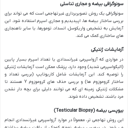
سونوگرافی بیضه و مجاری تناسلی
سونوگرافی یک روش تصویربرداری غیرتهاجمی است که می تواند برای
بررسی ساختار بیضه ها، اپیدیدیم و مجاری اسپرم استفاده شود. این
آزمایش به تشخیص واریکوسل، انسداد، تومورها، یا سایر ناهنجاری
های ساختاری کمک می کند.
آزمایشات ژنتیکی
در مواردی که آزواسپرمی غیرانسدادی یا تعداد اسپرم بسیار پایین
(الیگواسپرمی شدید) وجود دارد، پزشک ممکن است آزمایشات ژنتیکی
را توصیه کند. این آزمایشات شامل کاریوتایپ (بررسی تعداد و
ساختار کروموزوم ها) و بررسی حذف های کروموزوم Y هستند تا
مشکلات ژنتیکی زمینه ای که می توانند دلیلی برای بچه دار نشدن
مرد باشند، تشخیص داده شوند.
بیوپسی بیضه (Testicular Biopsy)
این روش تهاجمی تر، معمولاً در موارد آزواسپرمی غیرانسدادی انجام
می شود. در بیوپسی بیضه، نمونه کوچکی از بافت بیضه برداشته