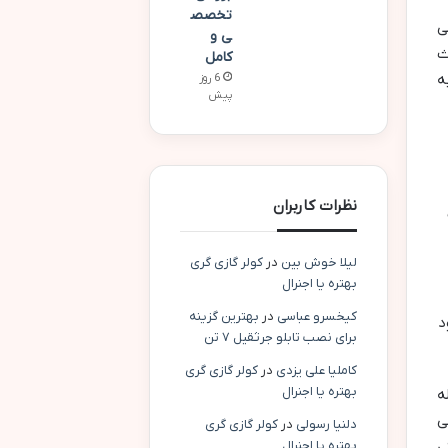
تخصص
ی
ی و
ث
کامل
ه
6 روز
پیش
نظرات کاربران
لیلا خوش بین
در
کولر گازی گری
بهتره یا اجنرال
کیخسرو عباسی
در
بهترین گزینه
د
برای نصب تابلو جرثقیل ۷ تن
کاملیا علی یزدی
در
کولر گازی گری
بهتره یا اجنرال
ه
ی
دلنیا رسولی
در
کولر گازی گری
ی
بهتره یا اجنرال