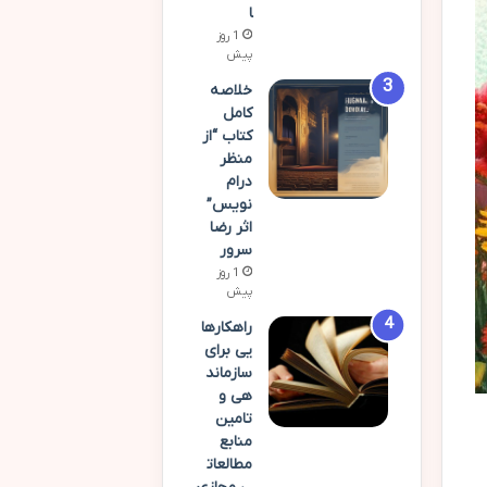
ا
1 روز
پیش
خلاصه
کامل
کتاب “از
منظر
درام
نویس”
اثر رضا
سرور
1 روز
پیش
راهکارها
یی برای
سازماند
هی و
تامین
منابع
مطالعات