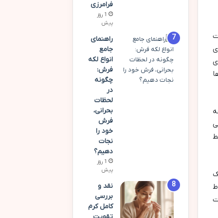
فرامرزی
1 روز
پیش
ت
راهنمای
ی
جامع
انواع لکه
ی
فرش:
ا
چگونه
در
لحظات
بحرانی،
ه
فرش
ی
خود را
ط
نجات
دهیم؟
1 روز
پیش
ک
نقد و
ط
بررسی
ت
کامل کرم
تقویت