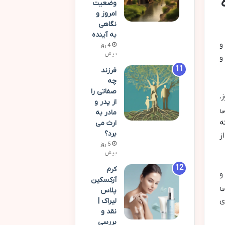
وضعیت
امروز و
نگاهی
به آینده
و
4 روز
پیش
و
فرزند
چه
صفاتی را
،
از پدر و
ی
مادر به
ه
ارث می
برد؟
ز
5 روز
پیش
کرم
و
آرکسکین
ی
پلاس
ی
لیراک |
نقد و
بررسی