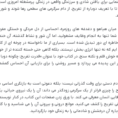
نمایی برای یافتن شادی و سرزندگی واقعی در زندگی پرمشغله امروزی است
تا با تعریف دوباره از تفریح، از دام سرگرمی های سطحی رها شوند و شور 
.
میان هیاهو و دغدغه های روزمره، احساسی از دل مردگی و خستگی مفرط
و شما تنها به انجام وظایف مشغولید، اما آن شور و نشاط گذشته، آن خند
طره ای دور تبدیل شده است. بسیاری از ما ناخواسته در چرخه ای از کار
م که نه تنها انرژی بخش نیستند، بلکه گاهی حتی خسته کننده تر از خو
ه خوش قلم و نکته سنج، در کتاب خود با عنوان «قدرت تفریح: چگونه دوبار
این پدیده می پردازد و مسیر روشنی را برای بازیابی آن احساس گمشد
 دم دستی برای وقت گذرانی نیست؛ بلکه دعوتی است به بازنگری اساسی د
را چیزی فراتر از یک سرگرمی زودگذر می داند؛ آن را یک نیروی حیاتی، ی
ایی انسان معرفی می کند. با ورق زدن صفحات این کتاب، در کنار نویسند
 تفریح را کشف می کنید، موانع درونی و بیرونی آن را می شناسید و با گا
باره آن درخشش و شادمانی را به زندگی خود بازگردانید.