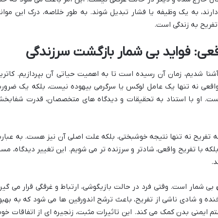
ارند، به یک وظیفه یا فشار تبدیل شوند. به طور خلاصه، درک این موانع
 تفریح به زندگی است.
ی: فواید بی شمار بازگشت سرزندگی
آشنا شدیم، زمان آن رسیده است تا به اهمیت حیاتی آن بپردازیم. کاتری
قعی نه تنها یک عامل لوکس یا سرگرمی بیهوده نیست، بلکه یک ضرور
ست. او با استناد به تحقیقات و دیدگاه های متخصصان، قدرت شفابخ
ه تفریح نه تنها نتیجه خوشبختی، بلکه علت اصلی آن نیز هست. به عبار
که با تفریح واقعی، شادتر و سرزنده تر می شویم. این تغییر دیدگاه، مسی
د.
بی شمار است. وقتی فرد در حالت بازیگوشی، ارتباط و غرقگی قرار می گیرد
 و شادی ناشی از تفریح، باعث ترشح اندورفین ها می شود که به بهبو
م ایمنی بدن کمک می کند. این تاثیرات مثبت، زنجیره ای از اتفاقات خو