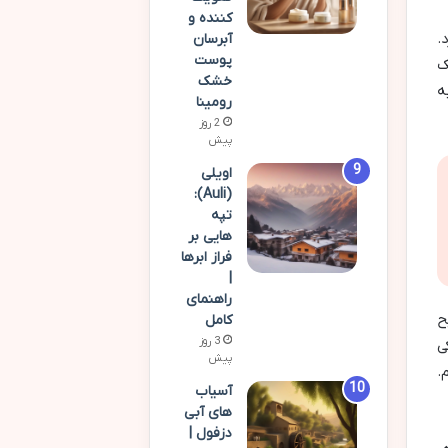
کننده و
.
آبرسان
پوست
ک
خشک
ه
رومینا
2 روز
پیش
اویلی
(Auli):
تپه
هایی بر
فراز ابرها
|
راهنمای
ح
کامل
3 روز
ی
پیش
.
آسیاب
های آبی
دزفول |