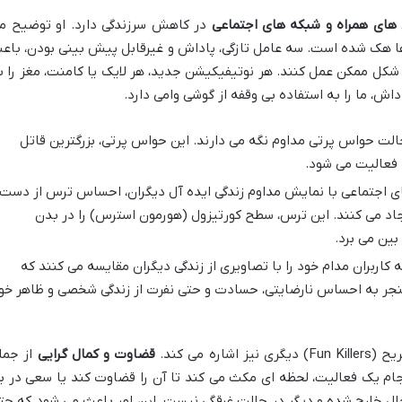
 های همراه و شبکه های اجتماعی
در کاهش سرزندگی دارد. او توضیح م
ها هک شده است. سه عامل تازگی، پاداش و غیرقابل پیش بینی بودن، باع
شکل ممکن عمل کنند. هر نوتیفیکیشن جدید، هر لایک یا کامنت، مغز را ب
اش، ما را به استفاده بی وقفه از گوشی وامی دارد.
الت حواس پرتی مداوم نگه می دارند. این حواس پرتی، بزرگترین قاتل
ک فعالیت می شود.
 اجتماعی با نمایش مداوم زندگی ایده آل دیگران، احساس ترس از دست
جاد می کنند. این ترس، سطح کورتیزول (هورمون استرس) را در بدن
بین می برد.
کاربران مدام خود را با تصاویری از زندگی دیگران مقایسه می کنند که
منجر به احساس نارضایتی، حسادت و حتی نفرت از زندگی شخصی و ظاهر خو
 می کند.
قضاوت و کمال گرایی
از جمل
جام یک فعالیت، لحظه ای مکث می کند تا آن را قضاوت کند یا سعی در ب
ال خارج شده و دیگر در حالت غرقگی نیست. این امر باعث می شود که حت