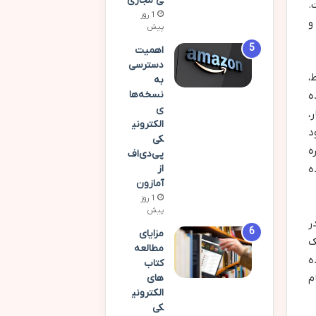
ی مجازی
.
1 روز
و
پیش
اهمیت
دسترسی
،
به
نسخه‌ها
ه
ی
،
الکترونی
د
کی
ه
پی‌دی‌اف
ه
از
آمازون
1 روز
پیش
ر
مزایای
ک
مطالعه
ه
کتاب
م
های
الکترونی
کی