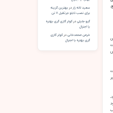
،
سعید لاله زار
در
بهترین گزینه
برای نصب تابلو جرثقیل ۷ تن
گیو جلیلی
در
کولر گازی گری بهتره
یا اجنرال
خرمن محمدخانی
در
کولر گازی
ن
گری بهتره یا اجنرال
ت
ش
ت
ر
،
د
ب