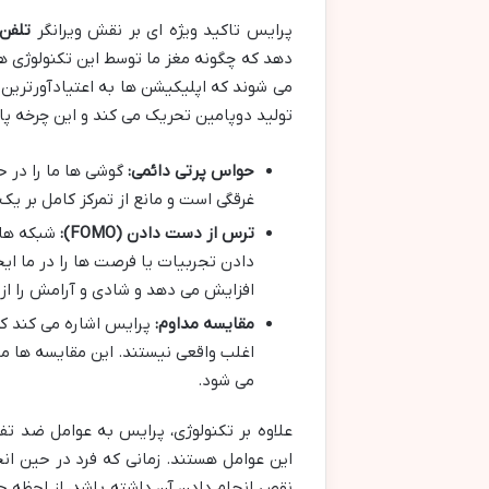
پرایس تاکید ویژه ای بر نقش ویرانگر
تلفن
دهد که چگونه مغز ما توسط این تکنولوژی 
می شوند که اپلیکیشن ها به اعتیادآورترین 
تولید دوپامین تحریک می کند و این چرخه پاد
حواس پرتی دائمی:
گوشی ها ما را در ح
غرقگی است و مانع از تمرکز کامل بر ی
ترس از دست دادن (FOMO):
شبکه های
دادن تجربیات یا فرصت ها را در ما ای
افزایش می دهد و شادی و آرامش را از 
مقایسه مداوم:
پرایس اشاره می کند که 
اغلب واقعی نیستند. این مقایسه ها 
می شود.
علاوه بر تکنولوژی، پرایس به عوامل ضد تفریح (Fun Killers) دیگری نیز اشاره
این عوامل هستند. زمانی که فرد در حین ان
نقص انجام دادن آن داشته باشد، از لحظه ح