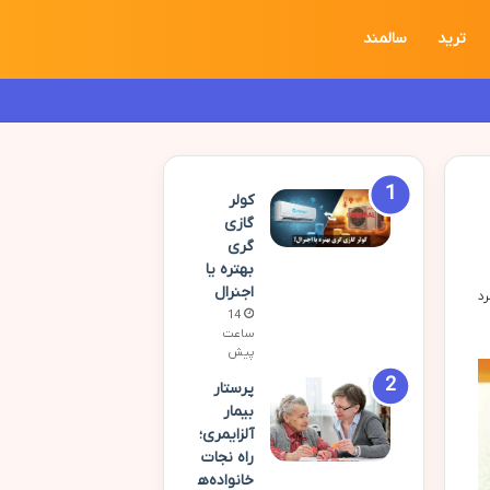
ترید
سالمند
کولر
گازی
گری
بهتره یا
اجنرال
14
ساعت
پیش
پرستار
بیمار
آلزایمری؛
راه نجات
خانواده‌ه