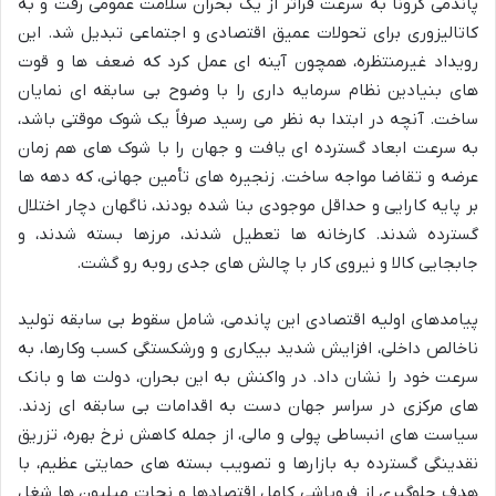
پاندمی کرونا به سرعت فراتر از یک بحران سلامت عمومی رفت و به
کاتالیزوری برای تحولات عمیق اقتصادی و اجتماعی تبدیل شد. این
رویداد غیرمنتظره، همچون آینه ای عمل کرد که ضعف ها و قوت
های بنیادین نظام سرمایه داری را با وضوح بی سابقه ای نمایان
ساخت. آنچه در ابتدا به نظر می رسید صرفاً یک شوک موقتی باشد،
به سرعت ابعاد گسترده ای یافت و جهان را با شوک های هم زمان
عرضه و تقاضا مواجه ساخت. زنجیره های تأمین جهانی، که دهه ها
بر پایه کارایی و حداقل موجودی بنا شده بودند، ناگهان دچار اختلال
گسترده شدند. کارخانه ها تعطیل شدند، مرزها بسته شدند، و
جابجایی کالا و نیروی کار با چالش های جدی روبه رو گشت.
پیامدهای اولیه اقتصادی این پاندمی، شامل سقوط بی سابقه تولید
ناخالص داخلی، افزایش شدید بیکاری و ورشکستگی کسب وکارها، به
سرعت خود را نشان داد. در واکنش به این بحران، دولت ها و بانک
های مرکزی در سراسر جهان دست به اقدامات بی سابقه ای زدند.
سیاست های انبساطی پولی و مالی، از جمله کاهش نرخ بهره، تزریق
نقدینگی گسترده به بازارها و تصویب بسته های حمایتی عظیم، با
هدف جلوگیری از فروپاشی کامل اقتصادها و نجات میلیون ها شغل