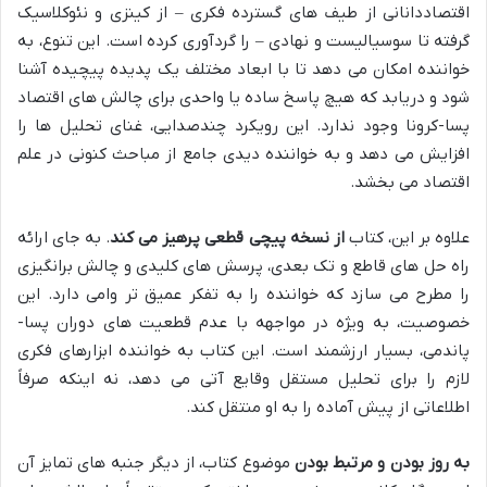
اقتصاددانانی از طیف های گسترده فکری – از کینزی و نئوکلاسیک
گرفته تا سوسیالیست و نهادی – را گردآوری کرده است. این تنوع، به
خواننده امکان می دهد تا با ابعاد مختلف یک پدیده پیچیده آشنا
شود و دریابد که هیچ پاسخ ساده یا واحدی برای چالش های اقتصاد
پسا-کرونا وجود ندارد. این رویکرد چندصدایی، غنای تحلیل ها را
افزایش می دهد و به خواننده دیدی جامع از مباحث کنونی در علم
اقتصاد می بخشد.
علاوه بر این، کتاب
از نسخه پیچی قطعی پرهیز می کند
. به جای ارائه
راه حل های قاطع و تک بعدی، پرسش های کلیدی و چالش برانگیزی
را مطرح می سازد که خواننده را به تفکر عمیق تر وامی دارد. این
خصوصیت، به ویژه در مواجهه با عدم قطعیت های دوران پسا-
پاندمی، بسیار ارزشمند است. این کتاب به خواننده ابزارهای فکری
لازم را برای تحلیل مستقل وقایع آتی می دهد، نه اینکه صرفاً
اطلاعاتی از پیش آماده را به او منتقل کند.
به روز بودن و مرتبط بودن
موضوع کتاب، از دیگر جنبه های تمایز آن