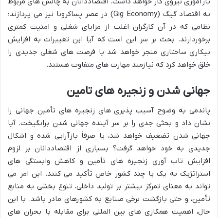
بازآموزی نیروی کار خواهد داشت. اقتصاددانان به چالش های مربوط
به اقتصاد گیگ (Gig Economy) در عصر پساکرونا نیز می پردازند؛
نظامی که در آن کارگران اغلب از مزایای شغلی و امنیت کمتری
برخوردارند. بحث بر سر این است که آیا این تغییرات به افزایش
بیکاری ساختاری منجر خواهد شد یا فرصت های شغلی جدیدی را
خلق خواهد کرد که نیازمند مهارت های متفاوت هستند.
جهانی شدن و زنجیره های تامین
پاندمی به وضوح آسیب پذیری های زنجیره های تأمین جهانی را
نشان داد و بحثی جدی را بر سر آینده جهانی شدن برانگیخت. آیا
جهانی شدن تضعیف خواهد شد، یا صرفاً بازآرایی شده و اشکال
جدیدی به خود خواهد گرفت؟ بسیاری از اقتصاددانان بر لزوم
افزایش تاب آوری زنجیره های تأمین و کاهش وابستگی های
استراتژیک به یک یا چند کشور خاص تأکید می کنند. این امر می
تواند به معنای تمرکز بیشتر بر تولید داخلی، تنوع بخشی به منابع
تأمین، و حتی بازگشت برخی صنایع به کشورهای مادر باشد. با این
حال، اهمیت همکاری های بین المللی برای مقابله با بحران های