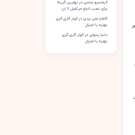
کیخسرو عباسی
در
بهترین گزینه
برای نصب تابلو جرثقیل ۷ تن
کاملیا علی یزدی
در
کولر گازی گری
بهتره یا اجنرال
ر
دلنیا رسولی
در
کولر گازی گری
بهتره یا اجنرال
 و