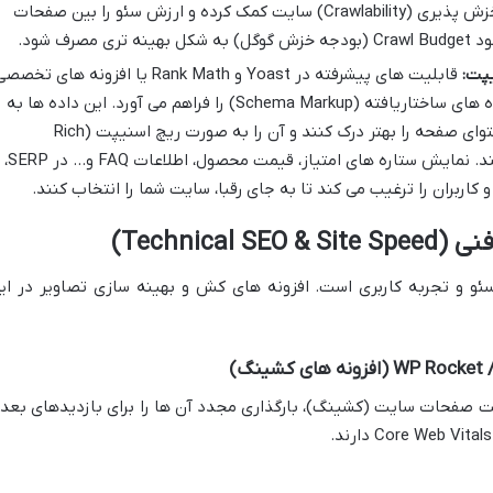
داخلی با پیشنهاد صفحات مرتبط، به خزش پذیری (Crawlability) سایت کمک کرده و ارزش سئو را بین صفحات
رف شود.
قابلیت های پیشرفته در Yoast و Rank Math یا افزونه های تخص
مانند Schema Pro، امکان افزودن داده های ساختاریافته (Schema Markup) را فراهم می آورد. این داده ها به
موتورهای جستجو کمک می کنند تا محتوای صفحه را بهتر درک کنند و آن را به صورت ریچ اسنیپت (Rich
Snippet) در نتایج جستجو نمایش دهند. نمایش ستاره های امتیاز، قیمت محصول، اطلاعات FAQ و… در SERP،
اربران را ترغیب می کند تا به جای رقبا، سایت شما را انتخاب کنند.
Technica)
ئو و تجربه کاربری است. افزونه های کش و بهینه سازی تصاویر در ای
فزونه های کشینگ)
بت صفحات سایت (کشینگ)، بارگذاری مجدد آن ها را برای بازدیدهای بعد