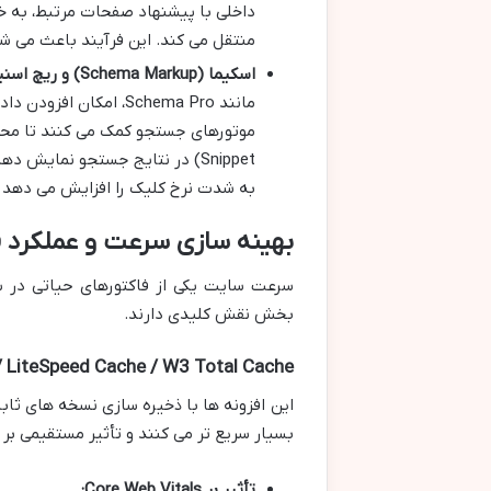
منتقل می کند. این فرآیند باعث می شود Crawl Budget (بودجه خزش گوگل) به شکل بهینه تری مص
اسکیما (Schema Markup) و ریچ اسنیپت:
به شدت نرخ کلیک را افزایش می دهد و ک
بهینه سازی سرعت و عملکرد فنی (l SEO & Site Speed
سرعت سایت یکی از فاکتورهای حیاتی در س
بخش نقش کلیدی دارند.
WP Rocket / LiteSpeed Cache / W3 Total Cache (ا
این افزونه ها با ذخیره سازی نسخه های ثا
بسیار سریع تر می کنند و تأثیر مستقیمی بر Core Web Vitals دارند.
تأثیر بر Core Web Vitals: