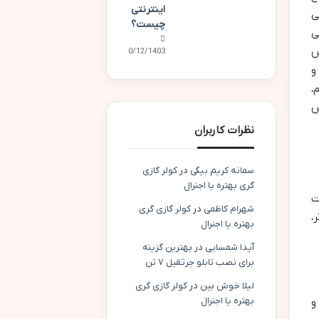
اینترنتی
ی
چیست؟
ی
ش
10/12/1403
و
،
س
نظرات کاربران
سمانه کریم بیگی
در
کولر گازی
گری بهتره یا اجنرال
ت
شهرام کاظمی
در
کولر گازی گری
،
بهتره یا اجنرال
آیدا شمسایی
در
بهترین گزینه
برای نصب تابلو جرثقیل ۷ تن
لیلا خوش بین
در
کولر گازی گری
بهتره یا اجنرال
و