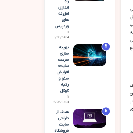
راه
اندازی
 می
افزونه
ل
های
ب
وردپرس
ه
28/05/1404
ی
بهینه
ع
سازی
سرعت
سایت:
افزایش
سئو و
رتبه
ک
گوگل
ن
ر
22/05/1404
ی
هدف از
طراحی
سایت
فروشگاه
ج