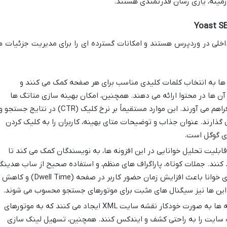
 زمینه، یاری رسان قدرتمندی هستند.
Yoast SE
داخلی در وردپرس هستند و امکانات گسترده ای را برای مدیریت جزئیات ه
 ها به انتخاب کلمات کلیدی مناسب برای هر صفحه کمک می کنند و
آن ها در محتوا ارائه می دهند. همچنین، امکان بهینه سازی متاتگ ها
(عنوان و توضیحات) و ساختار URL را فراهم می آورند. این موارد مستقیماً بر نرخ کلیک (CTR) در نتایج جستجو
 گذارند. عنوان جذاب و توضیحات متای بهینه، کاربران را به کلیک کردن
ای گوگل است.
ابلیت تحلیل خوانایی در این افزونه ها، به نویسندگان کمک می کند تا
 کنند. جملات کوتاه، پاراگراف های منظم، و استفاده صحیح از ساب هدینگ
ها، خوانایی را بهبود می بخشند. محتوای خوانا باعث افزایش زمان حضور کاربر در صفحه (Dwell Time) و کاهش
این افزونه ها به صورت خودکار نقشه سایت XML ایجاد می کنند که به موتورهای
سایت را به راحتی کشف و ایندکس کنند. همچنین، تسهیل لینک سازی