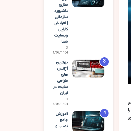
سازی
داشبورد
سازمانی
| افزایش
کارایی
وبسایت
شما
01/07/1404
بهترین
آژانس
های
طراحی
سایت در
ایران
و
16/06/1404
ا
آموزش
ی
جامع
نصب و