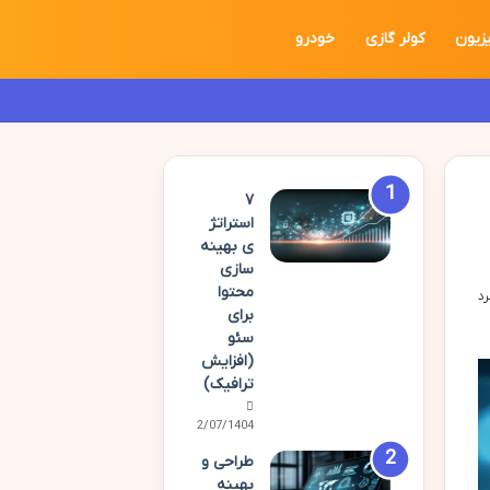
یزیون
کولر گازی
خودرو
۷
استراتژ
ی بهینه
سازی
محتوا
برای
سئو
(افزایش
ترافیک)
02/07/1404
طراحی و
بهینه