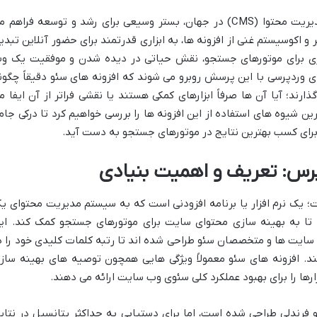
وردپرس به عنوان محبوب ترین سیستم مدیریت محتوا (CMS) در جهان، بستر وسیعی برای رشد و توسعه فراهم
 و اکوسیستم غنی از افزونه ها، به ابزاری قدرتمند برای حضور آنلاین تبدی
ازی برای موتورهای جستجو، نقش حیاتی در دیده شدن و موفقیت یک و
 وردپرسی با این پرسش روبرو می شوند که افزونه های سئو دقیقاً چگون
ارند؛ آیا آن ها صرفاً ابزارهای کمکی هستند یا نقشی فراتر از آن ایفا م
رین شیوه های استفاده از این افزونه ها را بررسی خواهیم کرد تا درکی جام
برای کسب بهترین نتایج در موتورهای جستجو به دست آید.
پرس: تعریف و اهمیت بنیادی
ست؛ یک نرم افزار یا برنامه افزودنی است که به سیستم مدیریت محتوای ی
تا به بهینه سازی محتوای سایت برای موتورهای جستجو کمک کند. ای
 سایت ها و متخصصان سئو طراحی شده اند تا رتبه کلمات کلیدی خود را د
جو (SERP) بهبود بخشند. افزونه های سئو معمولاً ویژگی هایی همچون توصیه های بهینه ساز
ارها را برای بهبود عملکرد کلی سئوی وب سایت ارائه می دهند.
 فرندلی طراحی شده است، اما برای دستیابی به حداکثر پتانسیل در نتای