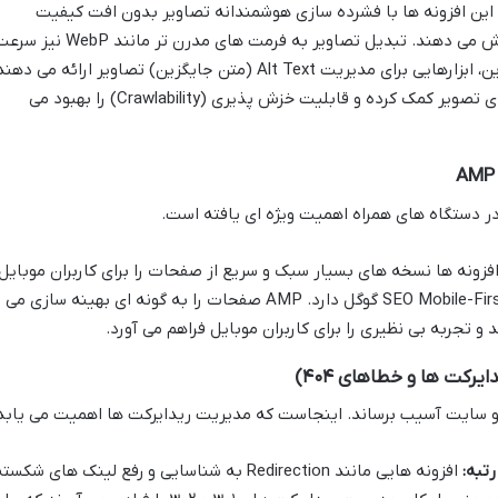
این افزونه ها با فشرده سازی هوشمندانه تصاویر بدون افت کیفیت
محسوس، حجم آن ها را به شدت کاهش می دهند. تبدیل تصاویر به فرمت های مدرن تر مانند WebP
بارگذاری را افزایش می دهد. علاوه بر این، ابزارهایی برای مدیریت Alt Text (متن جایگزین) تصاویر ارائه می دهن
که به موتورهای جستجو در درک محتوای تصویر کمک کرده و قابلیت خزش پذیری (Crawlability) را بهبود می
AMP 
 در دستگاه های همراه اهمیت ویژه ای یافته است.
فزونه ها نسخه های بسیار سبک و سریع از صفحات را برای کاربران موبایل
ایجاد می کنند که تأثیر مستقیمی بر SEO Mobile-First گوگل دارد. AMP صفحات را به گونه ای بهینه سازی می
 و تجربه بی نظیری را برای کاربران موبایل فراهم می آورد.
تبه:
افزونه هایی مانند Redirection به شناسایی و رفع لینک های شکست