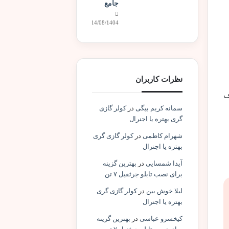
جامع
14/08/1404
نظرات کاربران
ف
سمانه کریم بیگی
در
کولر گازی
گری بهتره یا اجنرال
شهرام کاظمی
در
کولر گازی گری
بهتره یا اجنرال
آیدا شمسایی
در
بهترین گزینه
برای نصب تابلو جرثقیل ۷ تن
لیلا خوش بین
در
کولر گازی گری
بهتره یا اجنرال
کیخسرو عباسی
در
بهترین گزینه