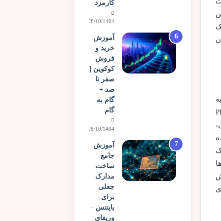
ت
کارمزد
ن
08/10/1404
ک
آموزش
ن
خرید و
فروش
کوکوین |
صفر تا
صد +
به
گام به
گام
ب می شوند. مدل Play-to-
ن،
08/10/1404
ه
آموزش
ازیکنان مالک
جامع
ا
ساخت
ش
مدارک
جعلی
ی
برای
بایننس –
وریفای