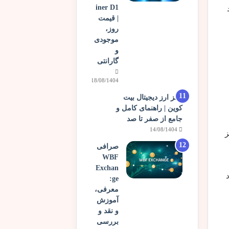
iner D1
| قیمت
روز،
موجودی
و
گارانتی
18/08/1404
رمز ارز دیجیتال بیت
کوین | راهنمای کامل و
جامع از صفر تا صد
14/08/1404
ز
صرافی
WBF
Exchan
ge:
معرفی،
آموزش
و نقد و
بررسی