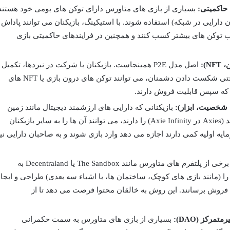
بسیاری از بازی های متاورس دارای توکن های بومی خود هستند
 دارایی در شبکه) استفاده شوند. با استیکینگ، بازیکنان می توانند پاداش
ل (passive income) در قالب توکن های بیشتر کسب کنند و همچنین در فرایندهای حاکمیتی بازی
):
اصل مدل P2E همینجاست. بازیکنان با شرکت در نبردها، تکمیل
ماموریت ها، کاوش در جهان بازی، یا حتی شکست دادن دشمنان، می توانند توکن های درون بازی یا NFT های
د که سپس قابلیت فروش دارند.
، شخصیت، ابزار):
بازیکنانی که دارایی های ارزشمند دیجیتال مانند زمین
های پرطرفدار یا شخصیت های قدرتمند (Axies در Axie Infinity) را دارند، می توانند آن ها را به سایر بازیکنان
یه اولیه کمی دارند اجازه می دهد وارد بازی شوند و به صاحبان دارایی نی
برخی از پلتفرم های متاورس مانند The Sandbox یا Decentraland به
را (مانند بازی های کوچک، ساختمان ها، یا اشیاء سه بعدی) طراحی و ایجاد
 و سپس آن ها را به عنوان NFT به فروش برسانند. این روش به خالقان محتوا فرصت می دهد تا از
رکز (DAO):
بسیاری از بازی های متاورس به سمت حکمرانی