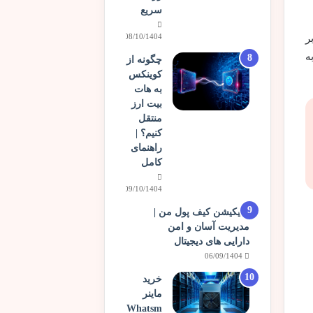
سریع
08/10/1404
بر
ه
چگونه از
کوینکس
به هات
بیت ارز
منتقل
کنیم؟ |
راهنمای
کامل
09/10/1404
اپلیکیشن کیف پول من |
مدیریت آسان و امن
دارایی های دیجیتال
06/09/1404
خرید
ماینر
Whatsm