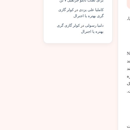
برای نصب تابلو جرثقیل ۷ تن
کاملیا علی یزدی
در
کولر گازی
گری بهتره یا اجنرال
،
دلنیا رسولی
در
کولر گازی گری
بهتره یا اجنرال
یجیتال نیز برای ذخیره ارزهای دیجیتال و NFT
ند
د
ه
ک
ت