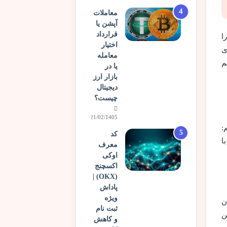
معاملات
آپشن یا
قرارداد
ا
اختیار
ی
معامله
م
یا در
بازار ارز
دیجیتال
چیست؟
21/02/1405
:
کد
ا
معرف
اوکی
اکسچنج
(OKX) |
پاداش
ویژه
ن
ثبت نام
 این
و کاهش