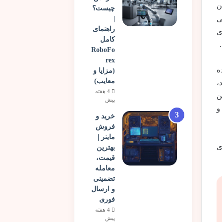
ن
چیست؟
ی
|
راهنمای
ی
کامل
RoboFo
rex
ده
(مزایا و
معایب)
،
4 هفته
ی شود. پلتفرم های Play-to-Earn (P2E)، این
پیش
و
خرید و
فروش
ماینر |
ی
بهترین
قیمت،
معامله
تضمینی
و ارسال
فوری
4 هفته
پیش