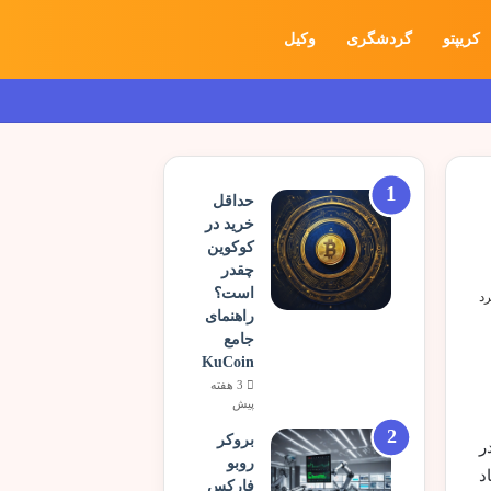
کریپتو
گردشگری
وکیل
حداقل
خرید در
کوکوین
چقدر
است؟
راهنمای
جامع
KuCoin
3 هفته
پیش
بروکر
است. در
روبو
صاد
فارکس