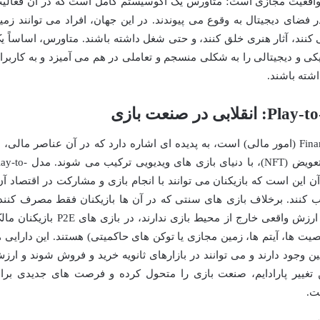
ط واقعیت مجازی است؛ متاورس یک اکوسیستم کامل است که در آن فعالی
فضای دیجیتال به وقوع می پیوندند. در این جهان، افراد می توانند زمی
ی کنند، آثار هنری خلق کنند، و حتی شغل داشته باشند. متاورس، اساساً ی
ی و دیجیتالی را به شکلی منسجم و تعاملی در هم می آمیزد و به کاربرا
اشته باشند.
GameFi که ترکیبی از Gaming (بازی) و Finance (امور مالی) است، به پدیده ای اشاره دارد که در آن عناصر مالی، 
ویژه ارزهای دیجیتال و توکن های غیرقابل تعویض (NFT)، با دنیای بازی های ویدیویی ترکی
Game است و مفهوم آن این است که بازیکنان می توانند با انجام بازی و مشارکت در اقتصاد آ
ب کنند. برخلاف بازی های سنتی که در آن ها بازیکنان فقط مصرف کنند
محتوا هستند و دارایی های درون بازی هیچ ارزش واقعی خارج از محیط بازی ندارند، در بازی های P2E ب
یت ها، آیتم ها، زمین مجازی یا توکن های حاکمیتی) هستند. این دارایی ه
بستر بلاکچین وجود دارند و می توانند در بازارهای ثانویه خرید و فروش شوند و ارز
این تغییر پارادایم، صنعت بازی را متحول کرده و فرصت های جدیدی برا
ت.