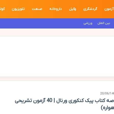
آزمون
گردشگری
وکیل
داروخانه
صنعت
تلویزیون
کول
بین الملل
ورزشی
20/06/14
خلاصه کتاب پیک کنکوری ورنال | 40 آزمون تشریحی
هواره)