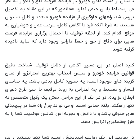
داستان از دست دادن خودرو در مزایده، هرچند تلخ و ناگوار به نظر
می رسد، اما پایان حتمی ندارد. همانطور که در این مقاله به تفصیل
بررسی شد،
راههای جلوگیری از مزایده خودرو
متعدد و قابل دسترس
هستند، به شرط آنکه فرد با آگاهی کامل، سرعت عمل و هوشیاری به
موقع اقدام کند. از لحظه توقیف تا احتمال برگزاری مزایده، فرصت
هایی برای دفاع از حق و حفظ دارایی وجود دارد که نباید نادیده
گرفته شوند.
کلید اصلی در این مسیر، آگاهی از دلایل توقیف، شناخت دقیق
قوانین مزایده خودرو
و سپس انتخاب بهترین استراتژی از میان
گزینه های موجود است؛ چه تسویه کامل بدهی باشد، چه تقاضای
اعسار و تقسیط، و چه اعتراض به روند توقیف یا حتی طرح دعوای
ابطال مزایده. در هر یک از این مراحل، نقش یک وکیل متخصص نه
تنها راهگشا، بلکه حیاتی است. او می تواند چراغ راه شما در پیچیدگی
های حقوقی باشد و با دانش و تجربه اش، شانس موفقیت شما را به
طرز چشمگیری افزایش دهد.
در نهایت، این یک روایت امیدبخش است: شما تنها نیستید و می