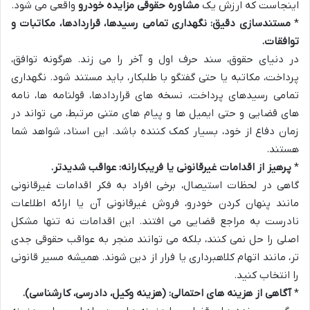
اینجاست که ارزش یک
مشاوره حقوقی مزایده خودرو
واقعی می شود.
*
مستندسازی دقیق: نگهداری تمامی رسیدها، قراردادها، مکاتبات و
توافقات.
در دنیای حقوق، سند حرف اول و آخر را می زند. هرگونه توافق،
پرداخت، مکاتبه یا حتی گفتگو با طلبکار، باید مستند شود. نگهداری
تمامی رسیدهای پرداخت، نسخه های قراردادها، قولنامه ها، نامه
های قضایی و حتی ایمیل ها و پیام های متنی مرتبط، می تواند در
زمان دفاع از خود، بسیار کمک کننده باشد. این اسناد، شواهد شما
هستند.
*
پرهیز از اقدامات غیرقانونی یا فریبکارانه: عواقب شدیدتر.
گاهی در لحظات استیصال، برخی افراد به فکر اقدامات غیرقانونی
مانند پنهان کردن خودرو، فروش غیرقانونی آن یا ارائه اطلاعات
نادرست به مراجع قضایی می افتند. این اقدامات نه تنها مشکل
اصلی را حل نمی کنند، بلکه می توانند منجر به عواقب حقوقی جدی
تر، مانند اتهام کلاهبرداری یا فرار از دین شوند. همیشه مسیر قانونی
را انتخاب کنید.
*
آگاهی از هزینه های احتمالی: (هزینه وکیل، دادرسی، کارشناسی).