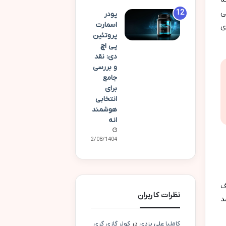
ه
ی
پودر
اسمارت
ی
پروتئین
پی اچ
دی: نقد
و بررسی
جامع
برای
انتخابی
هوشمند
انه
12/08/1404
ف
نظرات کاربران
د
کاملیا علی یزدی
در
کولر گازی گری