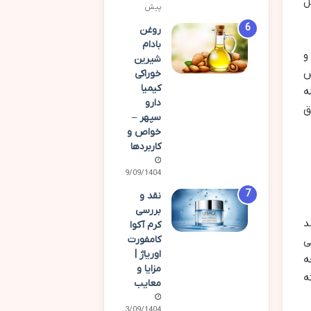
ل
پیش
روغن
بادام
و
شیرین
ش
خوراکی
کیمیا
ه
دارو
ق
سپهر –
خواص و
کاربردها
29/09/1404
نقد و
بررسی
د
کرم آکوا
کامفورت
ی
اوریاژ |
ه
مزایا و
ه
معایب
23/09/1404