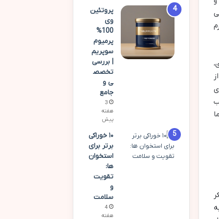
و
پروتئین
ی
وی
م
100%
پرمیوم
سوپریم
| بررسی
،
تخصص
ز
ی و
ی
جامع
ب
3
هفته
ا
پیش
۱۰ خوراکی
برتر برای
استخوان
ها:
تقویت
و
ر
سلامت
ه
4
هفته