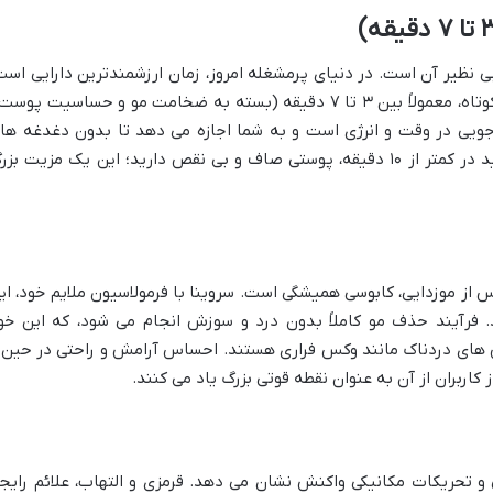
بی نظیر آن است. در دنیای پرمشغله امروز، زمان ارزشمندترین دارایی است
این کرم موبر، موهای زائد را در مدت زمانی کوتاه، معمولاً بین ۳ تا ۷ دقیقه (بسته به ضخامت مو و حساسیت پوس
جویی در وقت و انرژی است و به شما اجازه می دهد تا بدون دغدغه ها
طولانی، به سایر کارهایتان برسید. تصور کنید در کمتر از ۱۰ دقیقه، پوستی صاف و بی نقص دارید؛ این یک مزیت ب
از موزدایی، کابوسی همیشگی است. سروینا با فرمولاسیون ملایم خود، ای
. فرآیند حذف مو کاملاً بدون درد و سوزش انجام می شود، که این خو
 های دردناک مانند وکس فراری هستند. احساس آرامش و راحتی در حین 
کاربران از آن به عنوان نقطه قوتی بزرگ یاد می کنند.
حریکات مکانیکی واکنش نشان می دهد. قرمزی و التهاب، علائم رایج