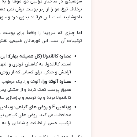
سولفیدی در ساختار کراتین مو، موها را 
برخلاف تیغ، مو را از زیر پوست برش نمی ده
ناخوشایند است. این فرآیند بدون درد و س
اما چیزی که سروینا را واقعاً برای پوس
ترکیبات آن است. این قهرمانان طبیعی، نقش
عصاره کالاندولا (گل همیشه بهار):
این 
است. کالاندولا به کاهش قرمزی و ال
آرامش و خنکی، برای کسانی که از روش
عصاره آلوئه ورا:
آلوئه ورا، یک مرطوب ک
عمیق پوست کمک کرده و از خشکی پس ا
کالاندولا بوده و به ترمیم و بازسازی 
ویتامین E و روغن های گیاهی:
محافظت می کند. روغن های گیاهی نیز 
ترکیب، حسی از لطافت و شادابی را به 