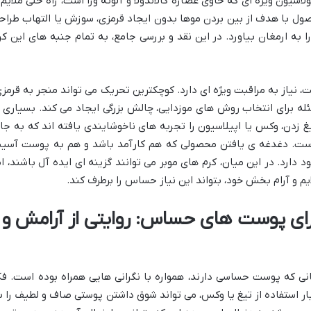
ن ویژه ای که حاوی عصاره کالاندولا و آلوئه ورا است، راه حلی ملایم 
صول با هدف از بین بردن موها بدون ایجاد قرمزی، سوزش یا التهاب طراح
به ارمغان بیاورد. در این نقد و بررسی جامع، به تمام جنبه های این کر
یاز به مراقبت ویژه ای دارد. کوچکترین تحریک می تواند منجر به قرمزی
برای انتخاب روش های موزدایی، چالش بزرگی ایجاد می کند. بسیاری ا
زدن، وکس یا اپیلاسیون را تجربه های ناخوشایندی یافته اند که به جا
ه است. دغدغه ی یافتن محصولی که هم کارآمد باشد و هم به پوست آسی
ود دارد. در این میان، کرم های موبر می توانند گزینه ای ایده آل باشند، ام
یم و آرام بخش خود، بتواند این نیاز حساس را برطرف کند.
رای پوست های حساس: روایتی از آرامش و
نی که پوست حساسی دارند، همواره با نگرانی هایی همراه بوده است. فک
ر استفاده از تیغ یا وکس، می تواند شوق داشتن پوستی صاف و لطیف را ب