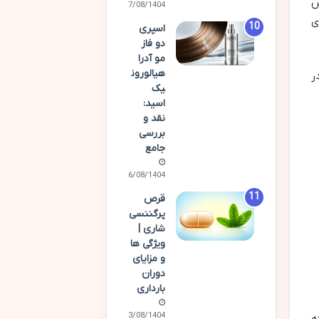
ش
17/08/1404
ی
اسپری
دو فاز
مو آدرا
هیالورون
ر
یک
اسید:
نقد و
بررسی
جامع
16/08/1404
قرص
پرگننسی
شاری |
ویژگی ها
و مزایای
دوران
بارداری
13/08/1404