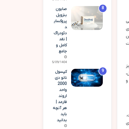
صابون
بنزویل
ی
پروکسای
د
ی
دئودراگ
ن
| نقد
ت
کامل و
جامع
15/09/1404
ز
کپسول
،
نانو دی
و
2000
واحد
اروند
فارمد |
هر آنچه
باید
.
بدانید
ی