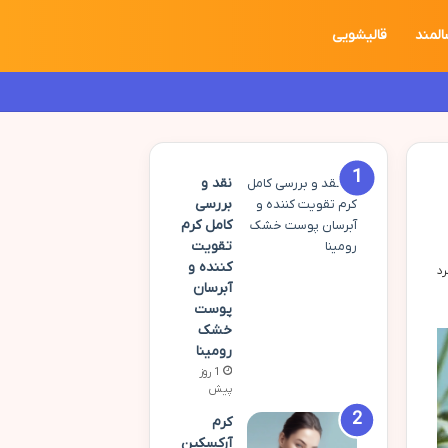
المند
قالیشویی
نقد و
بررسی
کامل کرم
تقویت
کننده و
آبرسان
پوست
خشک
رومینا
1 روز
پیش
کرم
آرکسکین