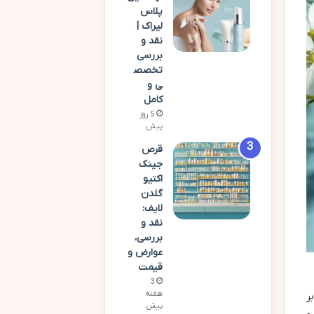
پلاس
لیراک |
نقد و
بررسی
تخصص
ی و
کامل
5 روز
پیش
قرص
جینک
اکتیو
گلدن
لایف:
نقد و
بررسی،
عوارض و
قیمت
3
هفته
ر
پیش