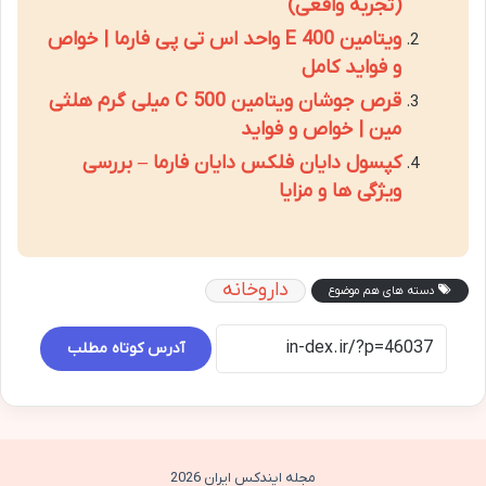
(تجربه واقعی)
ویتامین E 400 واحد اس تی پی فارما | خواص
و فواید کامل
قرص جوشان ویتامین C 500 میلی گرم هلثی
مین | خواص و فواید
کپسول دایان فلکس دایان فارما – بررسی
ویژگی ها و مزایا
داروخانه
دسته های هم موضوع
آدرس کوتاه مطلب
مجله ایندکس ایران 2026