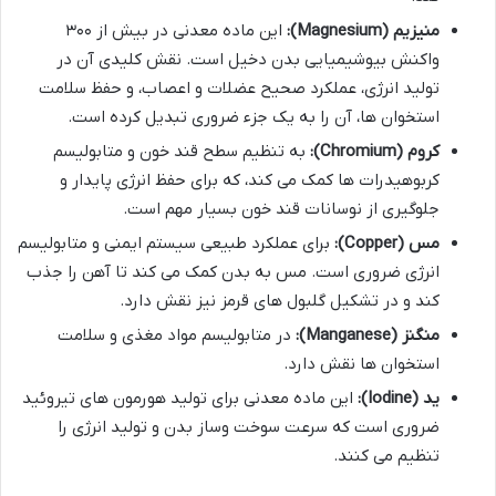
منیزیم (Magnesium):
این ماده معدنی در بیش از ۳۰۰
واکنش بیوشیمیایی بدن دخیل است. نقش کلیدی آن در
تولید انرژی، عملکرد صحیح عضلات و اعصاب، و حفظ سلامت
استخوان ها، آن را به یک جزء ضروری تبدیل کرده است.
کروم (Chromium):
به تنظیم سطح قند خون و متابولیسم
کربوهیدرات ها کمک می کند، که برای حفظ انرژی پایدار و
جلوگیری از نوسانات قند خون بسیار مهم است.
مس (Copper):
برای عملکرد طبیعی سیستم ایمنی و متابولیسم
انرژی ضروری است. مس به بدن کمک می کند تا آهن را جذب
کند و در تشکیل گلبول های قرمز نیز نقش دارد.
منگنز (Manganese):
در متابولیسم مواد مغذی و سلامت
استخوان ها نقش دارد.
ید (Iodine):
این ماده معدنی برای تولید هورمون های تیروئید
ضروری است که سرعت سوخت وساز بدن و تولید انرژی را
تنظیم می کنند.