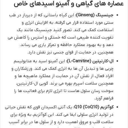
عصاره های گیاهی و آمینو اسیدهای خاص
جینسینگ (Ginseng):
این گیاه باستانی، که از دیرباز در طب
سنتی مورد استفاده قرار می گرفته، به افزایش انرژی و
استقامت کمک می کند. تصور کنید جینسینگ مانند یک
تقویت کننده طبیعی است که خستگی و استرس را کاهش می
دهد و به بهبود عملکرد حافظه و تمرکز یاری می رساند.
همچنین، در حمایت از قوای جنسی نیز نقش دارد.
ال-کارنیتین (L-Carnitine):
این آمینو اسید به متابولیسم
چربی ها و تبدیل آن ها به انرژی کمک می کند. ورزشکاران و
افراد فعال، از نقش آن در حمایت از عملکرد ماهیچه ها و
همچنین سلامت اسپرم بهره می برند. گویی ال-کارنیتین،
سوخت رسان سلول هاست تا انرژی لازم برای فعالیت ها را
فراهم آورد.
کوآنزیم Q10 (CoQ10):
یک آنتی اکسیدان قوی که نقش حیاتی
در تولید انرژی سلولی ایفا می کند. این کوآنزیم، به ویژه برای
سلامت قلب و عروق اهمیت دارد و از سلول ها در برابر آسیب