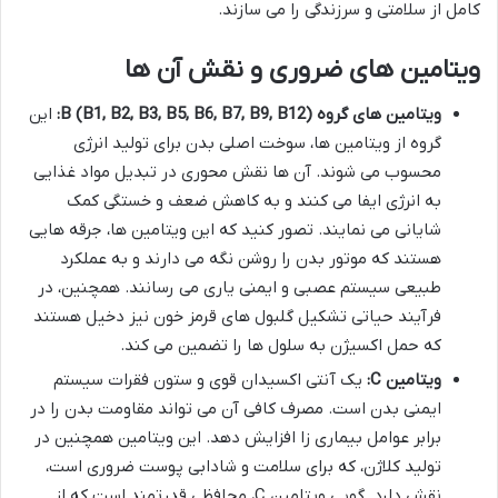
کامل از سلامتی و سرزندگی را می سازند.
ویتامین های ضروری و نقش آن ها
ویتامین های گروه B (B1, B2, B3, B5, B6, B7, B9, B12):
این
گروه از ویتامین ها، سوخت اصلی بدن برای تولید انرژی
محسوب می شوند. آن ها نقش محوری در تبدیل مواد غذایی
به انرژی ایفا می کنند و به کاهش ضعف و خستگی کمک
شایانی می نمایند. تصور کنید که این ویتامین ها، جرقه هایی
هستند که موتور بدن را روشن نگه می دارند و به عملکرد
طبیعی سیستم عصبی و ایمنی یاری می رسانند. همچنین، در
فرآیند حیاتی تشکیل گلبول های قرمز خون نیز دخیل هستند
که حمل اکسیژن به سلول ها را تضمین می کند.
ویتامین C:
یک آنتی اکسیدان قوی و ستون فقرات سیستم
ایمنی بدن است. مصرف کافی آن می تواند مقاومت بدن را در
برابر عوامل بیماری زا افزایش دهد. این ویتامین همچنین در
تولید کلاژن، که برای سلامت و شادابی پوست ضروری است،
نقش دارد. گویی ویتامین C، محافظی قدرتمند است که از