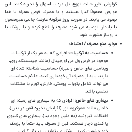
گوارشی نظیر حالت تهوع، دل درد یا اسهال را تجربه کنند. این
عوارض معمولاً گذرا هستند و با مصرف قرص همراه با غذا
بهبود می یابند. در صورت بروز هرگونه عارضه جانبی غیرمعمول
یا پایدار، توصیه می شود مصرف را قطع کرده و با پزشک یا
داروساز مشورت شود.
موارد منع مصرف / احتیاط:
حساسیت به ترکیبات:
افرادی که به هر یک از ترکیبات
موجود در قرص ول من اورجینال (مانند جینسینگ، روی،
ویتامین های خاص و غیره) حساسیت شناخته شده ای
دارند، باید از مصرف آن خودداری کنند. علائم حساسیت
می تواند شامل بثورات پوستی، خارش، تورم یا مشکلات
تنفسی باشد.
بیماری های خاص:
افرادی که به بیماری های زمینه ای
خاصی مانند هموکروماتوز (افزایش ذخیره آهن در بدن)،
اختلالات تیروئید (به دلیل وجود ید)، بیماری های کلیوی
یا کبدی دچار هستند، قبل از مصرف باید حتماً با پزشک
خود مشورت کنند. پزشک می تواند با در نظر گرفتن