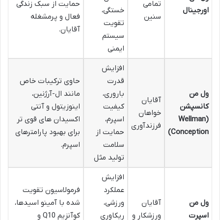
تمامی
حمایت از سبک زندگی
اورجینال
خستگی،
سنین
فعال و پرمشغله
تقویت
آقایان.
سیستم
ایمنی
افزایش
قدرت
حاوی ترکیبات خاص
ول من
باروری،
مانند ال-آرژنین،
آقایان
کانسپشن
کیفیت
اینوزیتول و آنتی
خواهان
(Wellman
اسپرم،
اکسیدان های قوی تر
فرزندآوری
Conception)
حمایت از
برای بهبود پارامترهای
سلامت
اسپرم.
تولید مثل
افزایش
عملکرد
فرمولاسیون تقویت
ول من
آقایان
ورزشی،
شده با آمینو اسیدها،
اسپرت
ورزشکار و
ریکاوری
کوآنزیم Q10 و