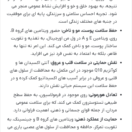
نتیجه، به بهبود خلق و خو و افزایش نشاط عمومی منجر می
شود. تجربه احساس سلامتی و سرزندگی، پایه ای برای موفقیت
در جنبه های مختلف زندگی است.
حفظ سلامت پوست، مو و ناخن:
حضور ویتامین های گروه B،
روی، ویتامین E و A در ول من اورجینال، به تغذیه و تقویت
ساختار پوست، مو و ناخن کمک می کند. این امر نه تنها به
ظاهر، بلکه به اعتماد به نفس فرد نیز می افزاید.
نقش حمایتی در سلامت قلب و عروق:
آنتی اکسیدان ها و
کوآنزیم Q10 موجود در این مکمل، به محافظت از سلول های
قلبی و عروقی در برابر آسیب های اکسیداتیو کمک کرده و در
حفظ سلامت این سیستم حیاتی نقش دارند.
تعادل هورمونی:
روی موجود در فرمولاسیون، به حفظ سطح
طبیعی تستوسترون کمک می کند، که برای سلامت عمومی
مردان، از جمله قوای جسمانی و ذهنی، اهمیت فراوانی دارد.
حمایت از عملکرد ذهنی:
ویتامین های گروه B و جینسینگ، به
تقویت تمرکز، حافظه و محافظت از سلول های عصبی یاری می