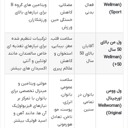
(Wellman
فعال
عضلانی،
ویتامین های گروه B
Sport)
بدنی
کاهش
برای نیازهای بالای
خستگی حین
ورزشکاران.
ورزش
سلامت قلب،
ترکیبات تنظیم شده
ول من بالای
آقایان
مغز، بینایی،
برای نیازهای تغذیه ای
50 سال
بالای 50
استخوان و
خاص سالمندان، مانند
(Wellman
سال
کاهش
لوتئین و آنتی
50+)
علائم پیری
اکسیدان های بیشتر.
سلامت
مولتی ویتامین و
عمومی
ول وومن
مینرال تخصصی برای
بانوان در
بانوان،
اورجینال
بانوان با تمرکز بر
تمامی
انرژی،
(Wellwoman
نیازهای فیزیولوژیک
سنین
پوست، مو،
Original)
آن ها، مانند آهن و
ناخن، تعادل
اسید فولیک بیشتر.
هورمونی