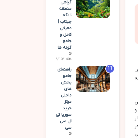
گیاهی
منطقه
تنگه
چیتاب |
معرفی
کامل و
جامع
گونه ها
08/10/1404
راهنمای
.
جامع
ه
بخش
های
داخلی
ن
مرکز
خرید
و
سوریا کی
ز
ال سی
ر
سی
ی