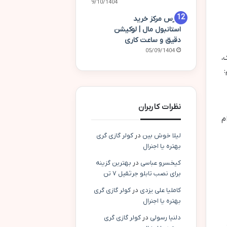
09/10/1404
آدرس مرکز خرید
استانبول مال | لوکیشن
دقیق و ساعت کاری
05/09/1404
،
نظرات کاربران
ام
لیلا خوش بین
در
کولر گازی گری
بهتره یا اجنرال
کیخسرو عباسی
در
بهترین گزینه
برای نصب تابلو جرثقیل ۷ تن
کاملیا علی یزدی
در
کولر گازی گری
بهتره یا اجنرال
دلنیا رسولی
در
کولر گازی گری
.