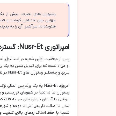
رستوران های نصرت، بیش از یک
جهانی برای عاشقان گوشت و فض
هنرمندانه سرآشپز، آن را به پدید
امپراتوری Nusr-Et: گستره جهانی یک برند لاکچری
پس از موفقیت اولین شعبه در استانبول، نص
او می دانست که برای تبدیل شدن به یک برند 
سریع و چشمگیر رستوران های Nusr-Et در نقاط کلیدی و پر رفت وآمد جهان منجر شد.
امروزه، Nusr-Et به یک برند بی
رستوران ها نه تنها در شهرهای توریستی و پر 
ابوظبی با آسمان خراش های سر به فلک کشی
لندن با اصالت تاریخی اش تا دوحه و شهرهای
شعبه با حفظ استانداردهای بالای کیفیت و