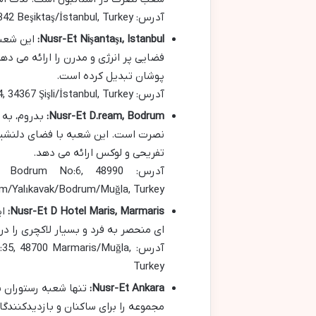
آدرس: Bebek Mahallesi, No: 244/, Bebek Ykş. No:1, 34342 Beşiktaş/İstanbul, Turkey
Nusr-Et Nişantaşı, Istanbul:
این شعبه
فضایی پر انرژی و مدرن را ارائه می ده
پوشان تبدیل کرده است.
آدرس: Harbiye Mahallesi, Abdi İpekçi Cd. No:44, 34367 Şişli/İstanbul, Turkey
Nusr-Et D.ream, Bodrum:
بدروم، به 
نصرت است. این شعبه با فضای دلنشین 
تفریحی و لوکس ارائه می دهد.
آدرس: odrum No:6, 48990
m/Yalıkavak/Bodrum/Muğla, Turkey
Nusr-Et D Hotel Maris, Marmaris:
ای
ای منحصر به فرد و بسیار لاکچری را د
آدرس: , 48700 Marmaris/Muğla
Turkey
Nusr-Et Ankara:
تنها شعبه رستوران ن
مجموعه را برای ساکنان و بازدیدکنندگا