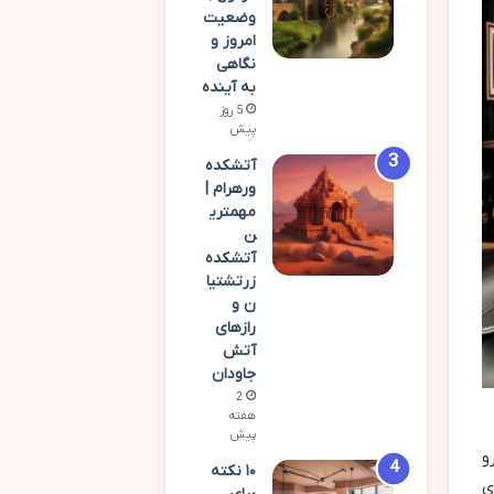
وضعیت
امروز و
نگاهی
به آینده
5 روز
پیش
آتشکده
ورهرام |
مهمتری
ن
آتشکده
زرتشتیا
ن و
رازهای
آتش
جاودان
2
هفته
پیش
و
۱۰ نکته
ی