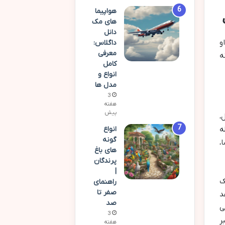
هواپیما
های مک
دانل
و
داگلاس:
معرفی
ه
کامل
انواع و
مدل ها
3
هفته
پیش
ل،
ه
انواع
گونه
،
های باغ
پرندگان
|
ک
راهنمای
صفر تا
د
صد
ه، نهایتاً در سال ۲۰۰۷، زمانی
3
ر
هفته