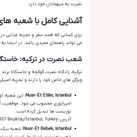
نصرت به میهمانان خود دارد.
آشنایی کامل با شعبه های
برای کسانی که قصد سفر و تجربه غذایی در 
می تواند راهنمای مفیدی باشد. در اینجا به 
شعب نصرت در ترکیه: خاستگ
ویژگی های خاص خود را دارند و تجربه اصیلی
Nusr-Et Etiler, Istanbul:
این شعبه، او
امپراتوری محسوب می شود. موقعیت آن د
توریست ها تبدیل کرده است.
آدرس: Etiler Mahallesi, Hisar Üstü Nispetiye Cd. No:87, 34337 Beşiktaş/İstanbul, Turkey
Nusr-Et Bebek, Istanbul:
شعبه ببک، ب
شعب نصرت در استانبول است. لذت استی