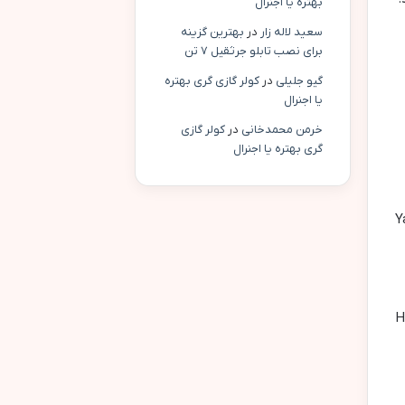
بهتره یا اجنرال
سعید لاله زار
در
بهترین گزینه
برای نصب تابلو جرثقیل ۷ تن
گیو جلیلی
در
کولر گازی گری بهتره
یا اجنرال
خرمن محمدخانی
در
کولر گازی
گری بهتره یا اجنرال
Y
,