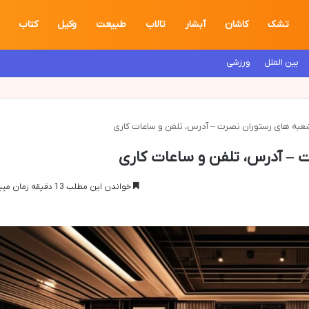
تشک
کاشان
آبشار
تالاب
طبیعت
وکیل
کتاب
بین الملل
ورزشی
به های رستوران نصرت – آدرس، تلفن و ساعات کاری
– آدرس، تلفن و ساعات کاری
خواندن این مطلب 13 دقیقه زمان میبرد