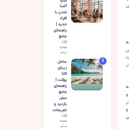
برای
ن
آشنا
شدن با
افراد
جدید |
راهنمای
جامع
ه
3
هفته
ن
پیش
؛
ساحل
ر
زیبای
کاتا
پوکت |
راهنمای
ه
جامع
و
سفر،
ر
بازدید و
و
تفریحات
ی
3
هفته
پیش