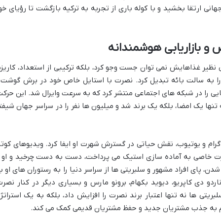
انی ارتقا بخشید و با کوله باری از تجربه به ترکیه بازگشت تا رؤیای خو
و بازاریابی هوشمندانه
نظیر غذاهایش نمی توان جست وجو کرد، بلکه ترکیبی از استعداد، کاریزم
و را به سالت بائه تبدیل کرد. نصرت با استایل خاص خود در برش گوشت 
یی را در شبکه های اجتماعی منتشر کرد که به سرعت وایرال شد. این حرکت
Salt Bae شهرت دارد، نه تنها یک امضا، بلکه یک برند شد و میلیون ها نفر را در سراسر جهان شیف
گرام و یوتیوب، نقش حیاتی در گسترش شهرت او ایفا کرد. ویدیوهای کوتا
ارت خاصی به آماده سازی استیک می پرداخت، دست به دست چرخید و او ر
ن، پای افراد مشهور و سلبریتی ها از سراسر دنیا را به رستوران های او با
ردو دی کاپریو، دیوید بکهام، برونو مارس و بسیاری دیگر در کنار نصرت
یتی ها نه تنها اعتبار برند نصرت را افزایش داد، بلکه به یک استراتژ
م به جذب مشتریان جدید و حفظ مشتریان قدیمی کمک می کند.