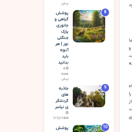
پیش
د
پوشش
گیاهی و
جانوری
پارک
جنگلی
ا
نور | هر
و
آنچه
،
باید
بدانید
ته
4
هفته
پیش
ه
جاذبه
ا
های
گردشگر
ز
ی نیاسر
،
ی
01/12/1404
پوشش