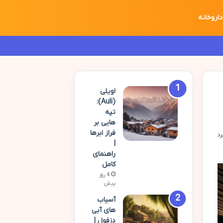
داروخانه
اویلی
(Auli):
تپه
هایی بر
فراز ابرها
|
راهنمای
کامل
4 روز
پیش
آسیاب
های آبی
دزفول |