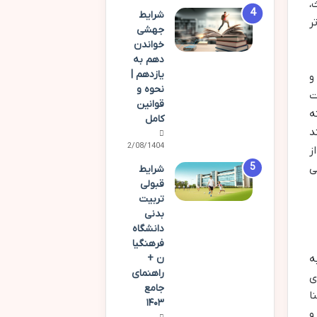
،
شرایط
ر
جهشی
خواندن
دهم به
یازدهم |
و
نحوه و
ت
قوانین
ه
کامل
د
12/08/1404
ز
ی
شرایط
قبولی
تربیت
بدنی
دانشگاه
فرهنگیا
ن +
ه
راهنمای
ی
جامع
ا
۱۴۰۳
و