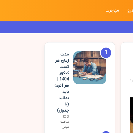
رو
مهاجرت
مدت
زمان هر
تست
کنکور
1404 |
هر آنچه
باید
بدانید
(با
جدول)
12
ساعت
پیش