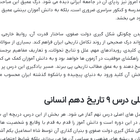
 امروز نیز ردپای آن در جامعه ایرانی دیده می شود. درک عمیق این مباحث
 مدرسه و کنکور سراسری ضروری است، بلکه به دانش آموزان بینشی عمیق ت
د می بخشد.
ن چگونگی شکل گیری دولت صفوی، ساختار قدرت آن، روابط خارجی، 
اند درک صحیحی از روند تکامل تاریخی ایران فراهم کند. بسیاری از سوالا
لیدی، رویدادهای مهم، علل و نتایج تحولات، و تعاریف مفاهیم برجست
 راهگشای موفقیت در آزمون ها خواهد بود و به دانش آموزان کمک می کن
سخ دهند و به عمق مطالب تاریخی پی ببرند. مسیر یادگیری این درس پر ا
ش آن کلید ورود به دنیای پیچیده و باشکوه گذشته ایران محسوب م
خ دهم انسانی
صل های اصلی درس نهم آغاز می شود. هر بخش از این درس، دریچه ای ب
ن در این دوره است و دانش آموز را قدم به قدم با وقایع و شخصیت ها
چگونگی شکل گیری دولت صفوی و بنیان گذاری آن توسط شاه اسماعیل یکم آشن
 و ریشه های مذهبی و سیاسی آن ها می پردازد، بلکه شرایط اجتماعی 