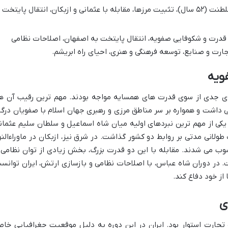
طولانی ترین دوره سلطنت (۵۲ سال)، تثبیت مرزها، مقابله با عثمانی و ازبکان، انتقال پایتخت
قدرت و شکوفایی صفویه، انتقال پایتخت به اصفهان، اصلاحات نظامی
رت و صنایع، توسعه فرهنگی و هنری، احیای راه ابریشم.
ویه
ی جدی از سوی قدرت های همسایه مواجه بودند. مهم ترین رقیب آن ها
 داشت و همواره بر سر مناطق مرزی و رهبری جهان اسلام با صفویان درگی
 در سال ۹۲۰ هجری قمری یکی از مهم ترین نبردهای اولیه میان شاه اسماعیل و سلطان سلیم عثما
ولانی مدتی بر روابط دو کشور گذاشت. در شرق نیز، ازبکان در ماوراءالنه
ب می شدند. مقابله با این دو قدرت بزرگ، بخش زیادی از توان نظامی 
در دوران شاه عباس، با اصلاحات نظامی و بازسازی ارتش، ایران توانس
 از خود دفاع کند.
ی
 تجارت استوار بود. ایران در این دوره به دلیل موقعیت جغرافیایی خا