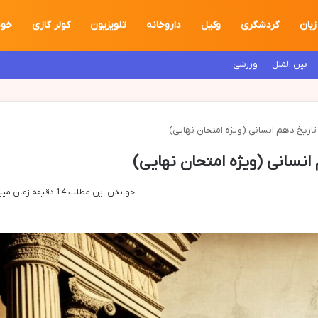
زبان
گردشگری
وکیل
داروخانه
تلویزیون
کولر گازی
خود
بین الملل
ورزشی
خواندن این مطلب 14 دقیقه زمان میبرد