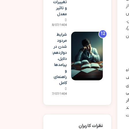
تغییرات
ز
و تاثیر
س
معدل
.
28/07/1404
،
شرایط
ن
مردود
شدن در
دوازدهم:
دلایل،
پیامدها
ه
و
راهنمای
ف
کامل
ی
ی
27/07/1404
ر
د
ت
نظرات کاربران