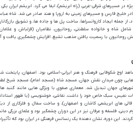
ه در مسیرهای شرقی-غربی (راه ابریشم)، ایفا می کرد. ابریشم ایران یکی ا
نادر خلیج فارس و مسیرهای زمینی به اروپا و هند صادر می شد. شاه عبا
 از جمله ایجاد کاروانسراها، ساخت پل ها و جاده ها، و تشویق بازرگانان
شامل شاه و خانواده سلطنتی، روحانیون، نظامیان (قزلباش و غلامان)
 نقش روحانیون با رسمیت یافتن مذهب تشیع، افزایش چشمگیری یافت و آ
هد اوج شکوفایی فرهنگ و هنر ایرانی-اسلامی بود. اصفهان، پایتخت شا
اهایی چون میدان نقش جهان، مسجد شاه (مسجد امام)، مسجد شیخ لط
ین شهرهای جهان تبدیل شد. معماری صفوی با ویژگی هایی مانند گنبد ها
ات نفیس، سبک خاص خود را داشت. نقاشی، خوشنویسی (با ظهور استادان
قالی های ابریشمی کاشان و اصفهان)، و ساخت سفال و فلزکاری از دیگ
 دینی، فلسفه و عرفان نیز در این دوران چشمگیر بود و علمای بزرگی مانن
کردند. این دوره، نشان دهنده یک رنسانس فرهنگی در ایران بود که تأثیرا