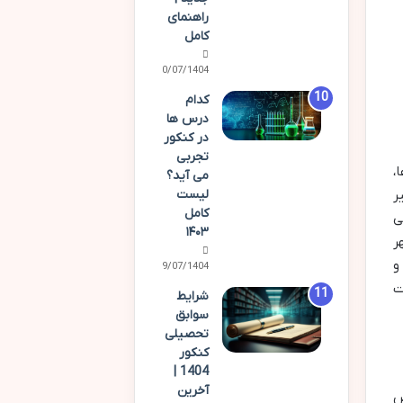
راهنمای
کامل
30/07/1404
کدام
درس ها
در کنکور
تجربی
،
می آید؟
لیست
ر
کامل
نی
۱۴۰۳
ر
و
29/07/1404
ت
شرایط
سوابق
تحصیلی
کنکور
1404 |
آخرین
ص