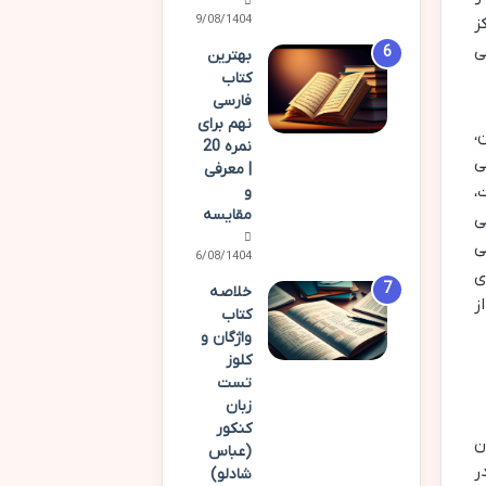
09/08/1404
ز
ی
بهترین
کتاب
فارسی
نهم برای
،
نمره 20
ی
| معرفی
،
و
مقایسه
ی
ی
06/08/1404
ی
خلاصه
ز
کتاب
واژگان و
کلوز
تست
زبان
کنکور
زان
(عباس
ر
شادلو)