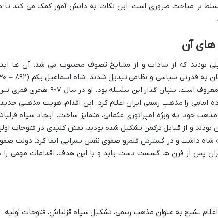
تسلط بر مباحث ضروری است. این نکات به دانش آموز کمک می کند تا ه
.
های آن
یلی بودند که از سادات و از مشایخ تصوف محسوب می شد. آن ها ابتد
طریقتی عرفانی را بنیان نهادند و به مرور زمان به قدرتی سیاسی
هجری قمری) که به «شاه اسماعیل صفوی» معروف است، بنیان گذار این سلسله بود. او در سال ۹۰۷ هجری ق
ده امامی را مذهب رسمی ایران اعلام کرد. این اقدام، هویت مذهبی جدید
مذهب خود، به ویژه امپراتوری عثمانی، متمایز ساخت. ایجاد سپاه قزلبا
 بودند و از قبایل ترکمن تشکیل شده بودند، نقش کلیدی در فتوحات اولی
 به شاه داشت و در گسترش قلمرو صفوی نقش بسزایی ایفا کرد. دولت صفو
یران پس از قرن ها گسست دست یابد و با این هدف، اقدامات مهمی را د
اعلام تشیع به عنوان مذهب رسمی، تشکیل سپاه قزلباش، فتوحات اولیه.