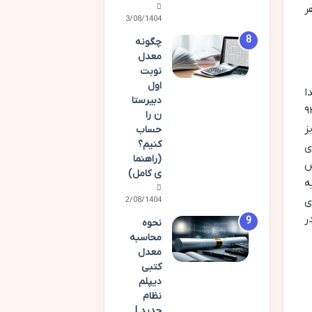
ر
03/08/1404
چگونه
معدل
نوبت
اول
ا
دبیرستا
 و نظامی تبدیل شدند. شاه اسماعیل یکم (۸۹۲ – ۹۳۰
ن را
مری تبریز
حساب
کنیم؟
ی
(راهنما
ش
ی کامل)
ه
ی
02/08/1404
ر
نحوه
محاسبه
معدل
کتبی
دیپلم
نظام
جدید |