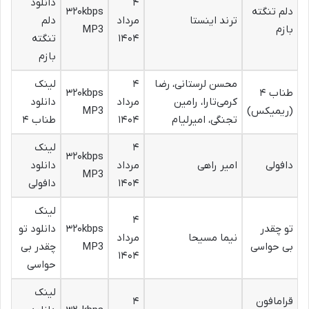
۴
دانلود
دلم تنگته
۳۲۰kbps
ترند اینستا
مرداد
دلم
بازم
MP3
۱۴۰۴
تنگته
بازم
محسن لرستانی، رضا
۴
لینک
طناب ۴
۳۲۰kbps
کرمی‌تارا، رامین
مرداد
دانلود
(ریمیکس)
MP3
تجنگی، امیرلیام
۱۴۰۴
طناب ۴
۴
لینک
۳۲۰kbps
دافولی
امیر راهی
مرداد
دانلود
MP3
۱۴۰۴
دافولی
لینک
۴
تو چقدر
۳۲۰kbps
دانلود تو
نیما مسیحا
مرداد
بی حواسی
MP3
چقدر بی
۱۴۰۴
حواسی
لینک
قرامافون
۴