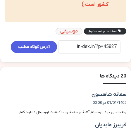
کشور است )
موسیقی
دسته های هم موضوع
آدرس کوتاه مطلب
‫20 دیدگاه ها
گ
سمانه شاهسون
ف
01/01/1405 در 00:08
ت
واقعا عالی بود، تونستم آهنگای جدید رو با کیفیت اورجینال دانلود کنم
:
گ
فریبرز عابدیان
ف