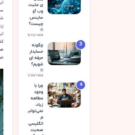
ای
ی مثبت
سب
وب آو
ساینس
شغ
چیست؟
زن
ای
19/10/1404
که
چگونه
هم
حسابدار
مه
حرفه ای
شویم؟
07/09/1404
چرا با
وجود
مطالعه
زیاد،
نمی‌توانی
م
انگلیسی
صحبت