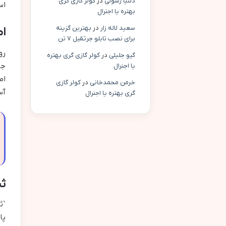
دلنیا رسولی
در
کولر گازی گری
اس
بهتره یا اجنرال
سعید لاله زار
در
بهترین گزینه
ام
برای نصب تابلو جرثقیل ۷ تن
رو
گیو جلیلی
در
کولر گازی گری بهتره
جن
یا اجنرال
ام
خرمن محمدخانی
در
کولر گازی
آس
گری بهتره یا اجنرال
ثب
`ث
پا