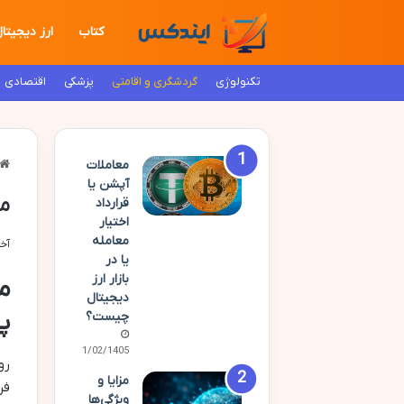
کتاب
ارز دیجیتا
تکنولوژی
گردشگری و اقامتی
پزشکی
اقتصادی
معاملات
آپشن یا
مه
قرارداد
اختیار
معامله
آخری
یا در
بازار ارز
مه
دیجیتال
پ
چیست؟
21/02/1405
رو
مزایا و
فر
ویژگی‌ها