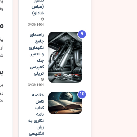
پا
کنکور
(عباس
رش
شادلو)
م
03/08/1404
راهنمای
یک
جامع
ار
نگهداری
و تعمیر
شا
جک
کمپرسی
بر
تریلی
بر
23/08/1404
رو
خلاصه
مت
کامل
کتاب
نامه
نگاری به
زبان
انگلیسی