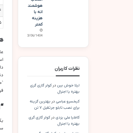
هوشمند
۴
انه با
هزینه
۵
کمتر
23/06/1404
هز
عل
اس
دا
نظرات کاربران
`ح
لیلا خوش بین
در
کولر گازی گری
فر
بهتره یا اجنرال
کیخسرو عباسی
در
بهترین گزینه
“
برای نصب تابلو جرثقیل ۷ تن
کاملیا علی یزدی
در
کولر گازی گری
یک
بهتره یا اجنرال
سا