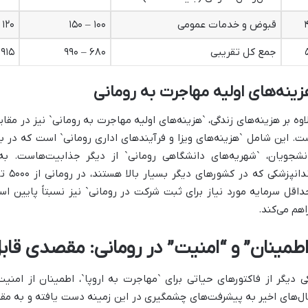
قبوض و خدمات عمومی
۱۰۰ – ۱۵۰
۱۲۰ – ۱۸۰
جمع کل تقریبی
۶۸۰ – ۹۹۰
۹۱۵ – ۱۲۱۵
ینه‌های اولیه مهاجرت به رومانی
اوه بر هزینه‌های زندگی، `هزینه‌های اولیه مهاجرت به رومانی` نیز در مقا
ت. این شامل `هزینه‌های ویزا و فرآیندهای اداری رومانی` است که در بس
نشجویان، `شهریه‌های دانشگاهی رومانی` از دیگر جذابیت‌هاست. به
داقل سرمایه مورد نیاز برای ثبت شرکت در رومانی` نیز نسبتاً پایین ا
اهم می‌کند.
اطمینان” و “امنیت” در رومانی: مقصدی قابل
ی دیگر از فاکتورهای حیاتی برای `مهاجرت به اروپا`، اطمینان از امن
ل‌های اخیر به پیشرفت‌های چشمگیری در این زمینه دست یافته و به مقص