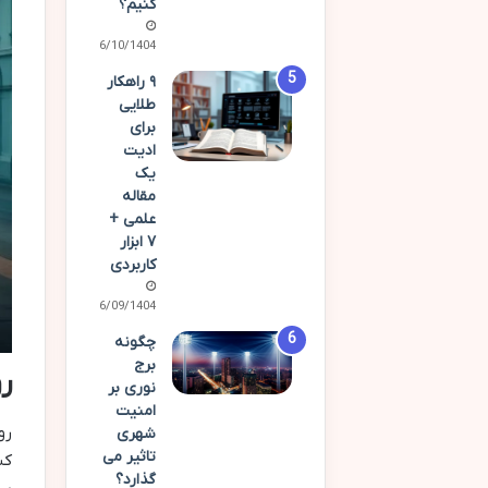
کنیم؟
06/10/1404
۹ راهکار
طلایی
برای
ادیت
یک
مقاله
علمی +
۷ ابزار
کاربردی
16/09/1404
چگونه
برج
رو
نوری بر
امنیت
رو
شهری
تاثیر می
گذارد؟