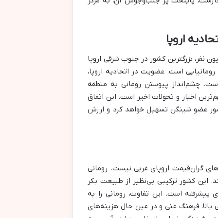
ارست، پایتخت پر جنب‌وجوش آن، به مرکز
ادیه اروپا
مساحتی حدود ۲۳۸ هزار کیلومتر مربع و جمعیتی نزدیک به ۱۹ میلیون نفر، بزرگترین کشور در جنوب شرقی اروپا
انیایی (RON) و زبان رسمی کشور، رومانیایی است. عضویت در اتحادیه اروپا،
ست. چشم‌انداز پیوستن رومانی به منطقه
 شد، از مهم‌ترین اخبار و تحولات اخیر است. این اتفاق
‌ای نزدیک، سفر و تردد را برای مهاجرین و ساکنان رومانی در ۲۷ کشور عضو شینگن تسهیل خواهد کرد و ارزش
های گران‌قیمت اروپای غربی نیست. رومانی
ند. این کشور ترکیبی بی‌نظیر از طبیعت بکر
 پیشرفته است. این تفاوت، رومانی را به
بالا، فرهنگ غنی و در عین حال هزینه‌های