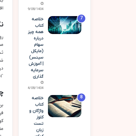
بس
اق
19/08/1404
خلاصه
نگ
کتاب
همه چیز
درباره
سهام
(مایکل
ثب
سینسر)
| آموزش
سرمایه
`ا
گذاری
04/08/1404
چر
خلاصه
کتاب
بر
واژگان و
فر
کلوز
کو
تست
مق
زبان