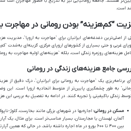
یین‌تر هستند. جامعه رومانیایی نیز به تدریج با حضور مهاجران آشنا شده
د است.
زیت “کم‌هزینه” بودن رومانی در مهاجرت به 
ی از اصلی‌ترین دغدغه‌های ایرانیان برای `مهاجرت به اروپا`، مدیریت هز
وپای غربی و حتی بسیاری از کشورهای اروپای مرکزی، گزینه‌ای به‌شدت `کم
مل هزینه‌های روزمره زندگی است، بلکه `هزینه‌های اولیه مهاجرت به رومانی`
رسی جامع هزینه‌های زندگی در رومانی
ای برنامه‌ریزی یک `مهاجرت به رومانی برای ایرانیان`، درک دقیق از هزی
مانی` به طور چشمگیری پایین‌تر از متوسط اتحادیه اروپا است. این وض
وسط، زندگی باکیفیتی را تجربه کنند. در ادامه به تفصیل به بررسی این هزین
مسکن در رومانی:
اجاره‌بها در شهرهای بزرگی مانند بخارست، کلوژ-ناپو
آلمان، لهستان یا مجارستان، بسیار مناسب‌تر است. برای مثال، یک آپ