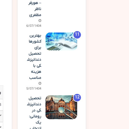
– هورفر
ناظر
مظفری
06/07/1404
بهترین
کشورها
برای
تحصیل
دندانپزش
کی با
هزینه
مناسب
05/07/1404
ر
تحصیل
دندانپزش
۱
کی در
۲
رومانی:
یک
۳
انتخاب