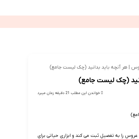
ور
تلویزیون
کولر گازی
خودرو
مهاجرت
قالیشویی
شکی
اقتصادی
بین الملل
ورزشی
س | هر آنچه باید بدانید (چک لیست جامع)
نید (چک لیست جامع)
خواندن این مطلب 21 دقیقه زمان میبرد
روس را به تفصیل ثبت می کند و ابزاری حیاتی برای