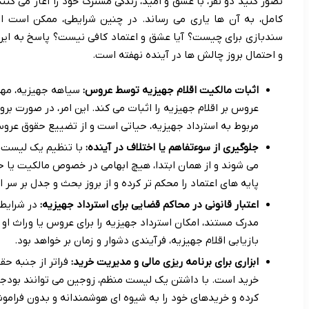
تصور کنید دو نفر، با عشق و امید، زندگی مشترک خود را آغاز می کنند
کامل، به آن ها یاری می رساند. در چنین شرایطی، ممکن است ا
سندبازی برای چیست؟ آیا عشق و اعتماد کافی نیست؟ پاسخ به این 
و احتمال بروز چالش ها در آینده نهفته است.
اثبات مالکیت اقلام جهیزیه توسط عروس:
سیاهه جهیزیه، مهم
عروس بر اقلام جهیزیه را اثبات می کند. این امر، در صورت ب
مربوط به استرداد جهیزیه، حیاتی است و از تضییع حقوق عرو
جلوگیری از سوءتفاهم یا اختلاف در آینده:
با تنظیم یک لیست د
می شوند و از همان ابتدا، هیچ ابهامی در خصوص مالکیت یا 
پایه های اعتماد را محکم تر کرده و از بروز بحث و جدل بر سر ا
اعتبار قانونی در محاکم قضایی برای استرداد جهیزیه:
در شرایط 
مدرک مستند، امکان استرداد جهیزیه را برای عروس یا وراث او 
بازیابی اقلام جهیزیه، فرآیندی دشوار و زمان بر خواهد بود.
ابزاری برای برنامه ریزی مالی و مدیریت خرید:
فراتر از جنبه حق
خرید است. با داشتن یک لیست منظم، زوجین می توانند بودجه 
کرده و خریدهای خود را به شیوه ای هوشمندانه و بدون فرامو