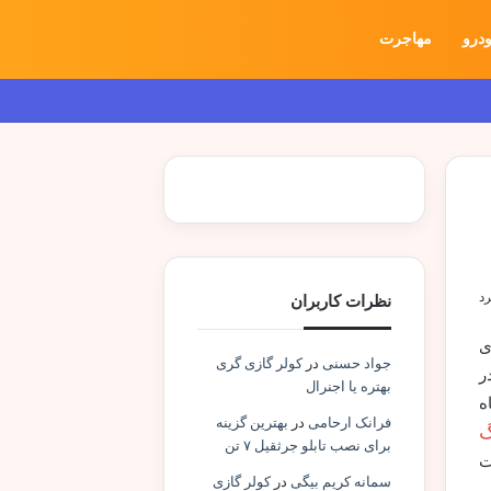
درو
مهاجرت
نظرات کاربران
ی
جواد حسنی
در
کولر گازی گری
ر
بهتره یا اجنرال
ه
فرانک ارحامی
در
بهترین گزینه
گ
برای نصب تابلو جرثقیل ۷ تن
ت
سمانه کریم بیگی
در
کولر گازی