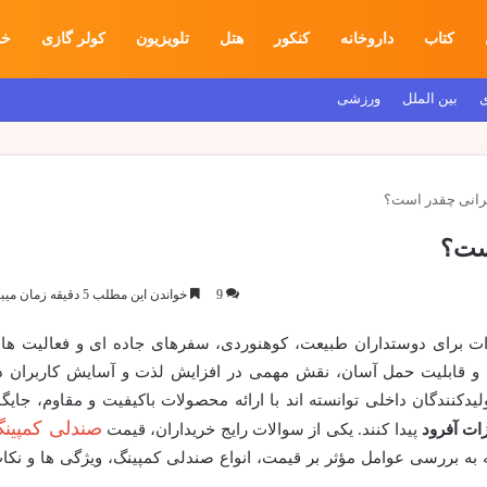
کتاب
داروخانه
کنکور
هتل
تلویزیون
کولر گازی
خو
ی
بین الملل
ورزشی
یرانی چقدر است؟
است؟
9
خواندن این مطلب 5 دقیقه زمان میبرد
ت برای دوستداران طبیعت، کوهنوردی، سفرهای جاده ای و فعالیت ها
ی و قابلیت حمل آسان، نقش مهمی در افزایش لذت و آسایش کاربران د
لیدکنندگان داخلی توانسته اند با ارائه محصولات باکیفیت و مقاوم، جایگا
صندلی کمپین
ات آفرود
پیدا کنند. یکی از سوالات رایج خریداران، قیمت
ه به بررسی عوامل مؤثر بر قیمت، انواع صندلی کمپینگ، ویژگی ها و نکا