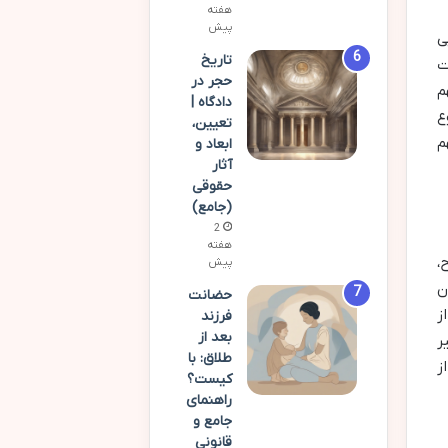
هفته
پیش
ی
تاریخ
ت
حجر در
م
دادگاه |
ع
تعیین،
م
ابعاد و
آثار
حقوقی
(جامع)
2
هفته
،
پیش
ن
حضانت
ز
فرزند
بعد از
ر
طلاق: با
ز
کیست؟
راهنمای
جامع و
قانونی