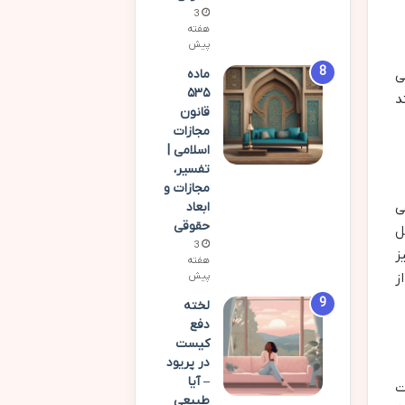
3
هفته
پیش
ماده
ی
۵۳۵
د
قانون
مجازات
اسلامی |
تفسیر،
مجازات و
ابعاد
ی
حقوقی
ل
3
ز
هفته
پیش
ز
لخته
دفع
کیست
در پریود
– آیا
ت
طبیعی