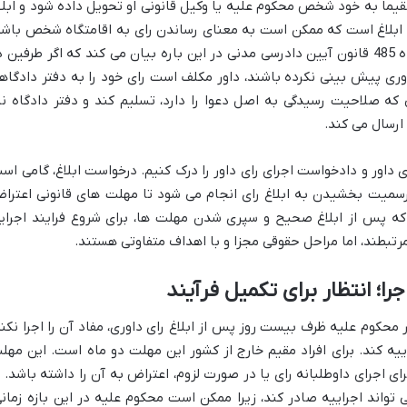
تقیماً به خود شخص محکوم علیه یا وکیل قانونی او تحویل داده شود و ابلا
ی ابلاغ است که ممکن است به معنای رساندن رای به اقامتگاه شخص باشد
حتی اگر او در آنجا حضور نداشته باشد. ماده 485 قانون آیین دادرسی مدنی در این باره بیان می کند که اگر طرفین 
داوری پیش بینی نکرده باشند، داور مکلف است رای خود را به دفتر دادگاه
ی که صلاحیت رسیدگی به اصل دعوا را دارد، تسلیم کند و دفتر دادگاه نی
ارسال می کند.
داور و دادخواست اجرای رای داور را درک کنیم. درخواست ابلاغ، گامی اس
 رسمیت بخشیدن به ابلاغ رای انجام می شود تا مهلت های قانونی اعترا
 که پس از ابلاغ صحیح و سپری شدن مهلت ها، برای شروع فرایند اجرای
رتبطند، اما مراحل حقوقی مجزا و با اهداف متفاوتی هستند.
؛ انتظار برای تکمیل فرآیند
مدنی، اگر محکوم علیه ظرف بیست روز پس از ابلاغ رای داوری، مفاد آن را اجرا نکند
ه کند. برای افراد مقیم خارج از کشور این مهلت دو ماه است. این مهل
 اجرای داوطلبانه رای یا در صورت لزوم، اعتراض به آن را داشته باشد. ت
تواند اجراییه صادر کند، زیرا ممکن است محکوم علیه در این بازه زمانی