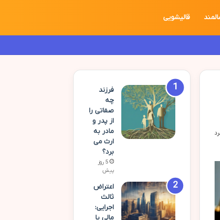
المند
قالیشویی
فرزند
چه
صفاتی را
از پدر و
مادر به
ارث می
برد؟
5 روز
پیش
اعتراض
ثالث
اجرایی:
مالی یا