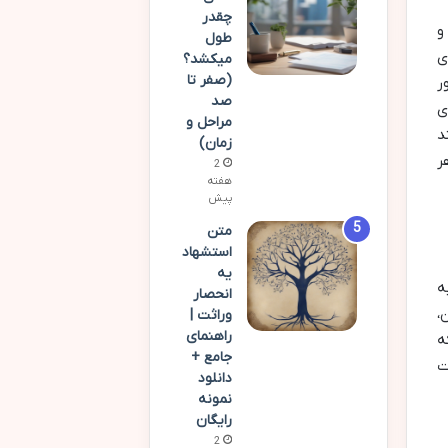
چقدر
و
طول
ی
میکشد؟
(صفر تا
ر
صد
ی
مراحل و
د
زمان)
ر
2
هفته
پیش
متن
استشهاد
یه
ه
انحصار
،
وراثت |
راهنمای
ه
جامع +
ت
دانلود
نمونه
رایگان
2