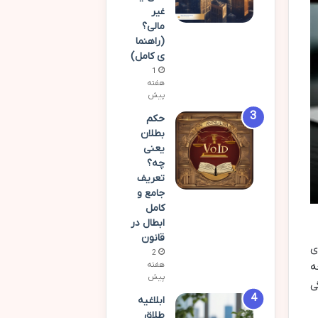
غیر
مالی؟
(راهنما
ی کامل)
1
هفته
پیش
حکم
بطلان
یعنی
چه؟
تعریف
جامع و
کامل
ابطال در
قانون
ی
2
ه
هفته
پیش
ی
ابلاغیه
طلاق