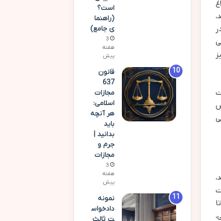
غ
است؟
،
(راهنما
در
ی جامع)
3
ی
هفته
ز
پیش
قانون
637
ت
مجازات
اسلامی:
ض
هر آنچه
ی
باید
بدانید |
جرم و
مجازات
3
هفته
،
پیش
ت
نمونه
ا
دادخواس
،
ت ثالث