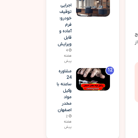
اجرایی
توقیف
خودرو:
فرم
آماده و
چ
قابل
از
ویرایش
4
هفته
پیش
مشاوره
24
ساعته با
وکیل
مواد
مخدر
اصفهان
2
هفته
پیش