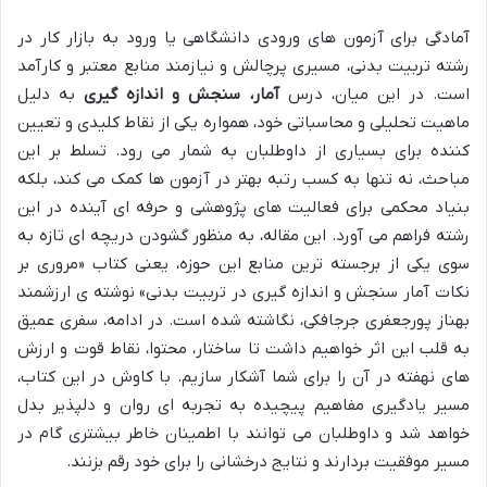
آمادگی برای آزمون های ورودی دانشگاهی یا ورود به بازار کار در
رشته تربیت بدنی، مسیری پرچالش و نیازمند منابع معتبر و کارآمد
است. در این میان، درس
آمار، سنجش و اندازه گیری
به دلیل
ماهیت تحلیلی و محاسباتی خود، همواره یکی از نقاط کلیدی و تعیین
کننده برای بسیاری از داوطلبان به شمار می رود. تسلط بر این
مباحث، نه تنها به کسب رتبه بهتر در آزمون ها کمک می کند، بلکه
بنیاد محکمی برای فعالیت های پژوهشی و حرفه ای آینده در این
رشته فراهم می آورد. این مقاله، به منظور گشودن دریچه ای تازه به
سوی یکی از برجسته ترین منابع این حوزه، یعنی کتاب «مروری بر
نکات آمار سنجش و اندازه گیری در تربیت بدنی» نوشته ی ارزشمند
بهناز پورجعفری جرجافکی، نگاشته شده است. در ادامه، سفری عمیق
به قلب این اثر خواهیم داشت تا ساختار، محتوا، نقاط قوت و ارزش
های نهفته در آن را برای شما آشکار سازیم. با کاوش در این کتاب،
مسیر یادگیری مفاهیم پیچیده به تجربه ای روان و دلپذیر بدل
خواهد شد و داوطلبان می توانند با اطمینان خاطر بیشتری گام در
مسیر موفقیت بردارند و نتایج درخشانی را برای خود رقم بزنند.