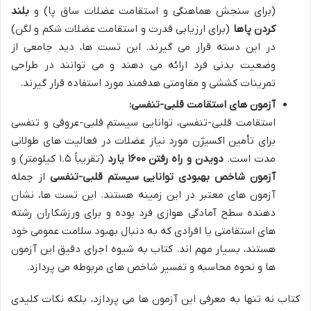
(برای سنجش هماهنگی و استقامت عضلات ساق پا) و
بلند
کردن پاها
(برای ارزیابی قدرت و استقامت عضلات شکم و لگن)
در این دسته قرار می گیرند. این تست ها، دید جامعی از
وضعیت بدنی فرد ارائه می دهند و می توانند در طراحی
تمرینات کششی و مقاومتی هدفمند مورد استفاده قرار گیرند.
آزمون های استقامت قلبی-تنفسی:
استقامت قلبی-تنفسی، توانایی سیستم قلبی-عروقی و تنفسی
برای تأمین اکسیژن مورد نیاز عضلات در فعالیت های طولانی
مدت است.
دویدن و راه رفتن ۱۶۰۰ یارد
(تقریباً ۱.۵ کیلومتر) و
آزمون شاخص بهبودی توانایی سیستم قلبی-تنفسی
از جمله
آزمون های معتبر در این زمینه هستند. این تست ها، نشان
دهنده سطح آمادگی هوازی فرد بوده و برای ورزشکاران رشته
های استقامتی یا افرادی که به دنبال بهبود سلامت عمومی خود
هستند، بسیار مهم اند. کتاب به شیوه اجرای دقیق این آزمون
ها و نحوه محاسبه و تفسیر شاخص های مربوطه می پردازد.
کتاب نه تنها به معرفی این آزمون ها می پردازد، بلکه نکات کلیدی