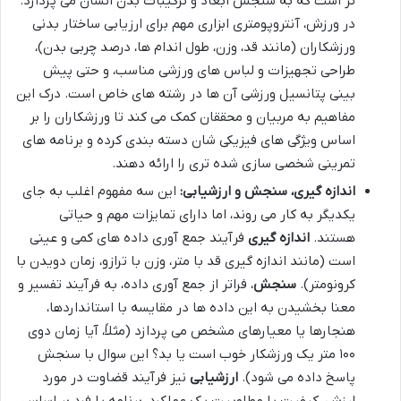
تر است که به سنجش ابعاد و ترکیبات بدن انسان می پردازد.
در ورزش، آنتروپومتری ابزاری مهم برای ارزیابی ساختار بدنی
ورزشکاران (مانند قد، وزن، طول اندام ها، درصد چربی بدن)،
طراحی تجهیزات و لباس های ورزشی مناسب، و حتی پیش
بینی پتانسیل ورزشی آن ها در رشته های خاص است. درک این
مفاهیم به مربیان و محققان کمک می کند تا ورزشکاران را بر
اساس ویژگی های فیزیکی شان دسته بندی کرده و برنامه های
تمرینی شخصی سازی شده تری را ارائه دهند.
اندازه گیری، سنجش و ارزشیابی:
این سه مفهوم اغلب به جای
یکدیگر به کار می روند، اما دارای تمایزات مهم و حیاتی
هستند.
اندازه گیری
فرآیند جمع آوری داده های کمی و عینی
است (مانند اندازه گیری قد با متر، وزن با ترازو، زمان دویدن با
کرونومتر).
سنجش
، فراتر از جمع آوری داده، به فرآیند تفسیر و
معنا بخشیدن به این داده ها در مقایسه با استانداردها،
هنجارها یا معیارهای مشخص می پردازد (مثلاً، آیا زمان دوی
۱۰۰ متر یک ورزشکار خوب است یا بد؟ این سوال با سنجش
پاسخ داده می شود).
ارزشیابی
نیز فرآیند قضاوت در مورد
ارزش، کیفیت یا مطلوبیت یک عملکرد، برنامه یا فرد بر اساس