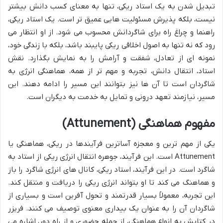
تبدیل شدن به یک استاد ریکی، تنها به معنای کسب دانش بیشتر
نیست، بلکه پذیرش مسئولیت هایی عمیق تر است. یک استاد ریکی،
راهنما و چراغ راه برای شاگردانش محسوب می شود. از او انتظار می
رود که نه تنها به اصول اخلاقی ریکی پایبند باشد، بلکه با زندگی خود،
نمونه ای از تعادل، شفقت و آرامش را به نمایش بگذارد. نقش
استاد، انتقال دانش، تجربه و مهم تر از همه، هماهنگی انرژی به
شاگردان است تا آن ها نیز بتوانند این مسیر را ادامه دهند. این
مسیر، نیازمند تعهد درونی و تمایل به خدمت به دیگران است.
مفهوم هماهنگی (Attunement)
یکی از مهم ترین و معجزه آساترین فرآیندها در ریکی، هماهنگی یا
Attunement است. این فرآیند، جوهره انتقال انرژی ریکی از استاد به
شاگرد است. در این فرآیند، استاد ریکی، کانال های انرژی شاگرد را باز
و هماهنگ می کند تا او بتواند انرژی ریکی را دریافت و منتقل کند.
این تجربه، معمولاً بسیار قدرتمند و تحول آفرین است و بسیاری از
شاگردان آن را به عنوان یک بیداری معنوی توصیف می کنند. فریزر
در کتابش به انواع هماهنگی، از جمله حضوری و از راه دور، اشاره می