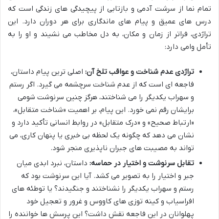
تمام نما از سرشت آدمی و بازتابی از پیچیدگی های زندگی است که
درس های عمیق و پیام های ماندگاری برای هر دوران دارد. این
تراژدی، فراتر از زمان و مکان، به دل مخاطب می نشیند و او را به
تأمل وامی دارد:
تراژدی عدم شناخت و عواقب تلخ آن:
اصلی ترین پیام داستان،
فاجعه ای است که از عدم شناخت سرچشمه می گیرد. اگر رستم
و سهراب یکدیگر را می شناختند، هرگز چنین سرنوشت شومی
برایشان رقم نمی خورد. این پیام، بر اهمیت «شناخت متقابل»،
«ارتباط صحیح» و «درک متقابل» در روابط انسانی تأکید دارد و
نشان می دهد که چگونه یک لحظه بی خبری یا پنهان کاری، می
تواند به مصیبت های جبران ناپذیری منجر شود.
تقابل سرنوشت و اختیار در حماسه:
داستان، نبرد ابدی میان
جبر و اختیار را به تصویر می کشد. آیا این سرنوشت بود که
رستم و سهراب یکدیگر را نشناختند و جنگیدند؟ یا توطئه های
افراسیاب و کینه توزی های کاووس و غرور و تعجیل خود
پهلوانان در این فاجعه نقش داشت؟ این پرسش ها خواننده را