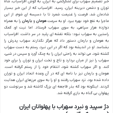
خبر تصمیم سهراب برای لشکرکشی به ایران، به گوش افراسیاب، شاه
توران و دشمن دیرینه ایران، رسید. افراسیاب که از این خبر بسیار
شادمان شد، فرصت را غنیمت شمرد تا با دسیسه ای شوم، از این
ماجرا به نفع خود بهره ببرد. او به سرعت
هومان
و
بارمان
را به همراه
دوازده هزار سپاهی، به سوی سهراب فرستاد. اما نیت او، کمک
راستین به سهراب نبود؛ بلکه نقشه ای پلید در سر داشت. افراسیاب
به هومان و بارمان دستور داد که هرگز نگذارند سهراب پدرش را
بشناسد. او در اندیشه بود که اگر در این نبرد، رستم به دست سهراب
کشته شود، می تواند به راحتی ایران را به چنگ آورد و سپس در شبی،
سهراب را نیز از میان بردارد و تاج و تخت ایران و توران را برای خود
کند. و اگر سهراب کشته شود، انتقام خود را از رستم گرفته است.
هومان و بارمان نیز با نامه ای که در آن وعده اتحاد ایران و توران
داده شده بود، نزد سهراب رفتند و او را به سوی مرزهای ایران هدایت
کردند. اینگونه بود که بذر فاجعه ای بزرگ کاشته شد و سرنوشت دو
پهلوان بی گناه به بازی گرفته شد.
دژ سپید و نبرد سهراب با پهلوانان ایران