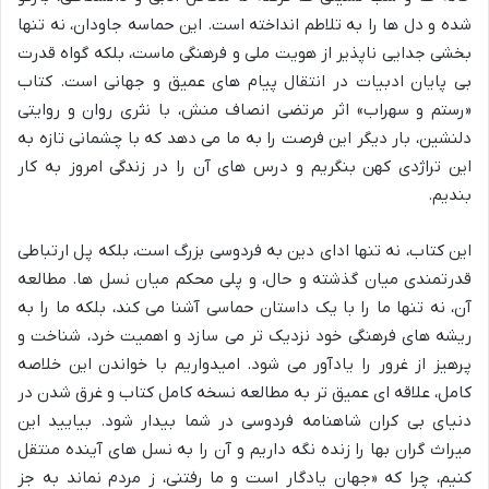
شده و دل ها را به تلاطم انداخته است. این حماسه جاودان، نه تنها
بخشی جدایی ناپذیر از هویت ملی و فرهنگی ماست، بلکه گواه قدرت
بی پایان ادبیات در انتقال پیام های عمیق و جهانی است. کتاب
«رستم و سهراب» اثر مرتضی انصاف منش، با نثری روان و روایتی
دلنشین، بار دیگر این فرصت را به ما می دهد که با چشمانی تازه به
این تراژدی کهن بنگریم و درس های آن را در زندگی امروز به کار
بندیم.
این کتاب، نه تنها ادای دین به فردوسی بزرگ است، بلکه پل ارتباطی
قدرتمندی میان گذشته و حال، و پلی محکم میان نسل ها. مطالعه
آن، نه تنها ما را با یک داستان حماسی آشنا می کند، بلکه ما را به
ریشه های فرهنگی خود نزدیک تر می سازد و اهمیت خرد، شناخت و
پرهیز از غرور را یادآور می شود. امیدواریم با خواندن این خلاصه
کامل، علاقه ای عمیق تر به مطالعه نسخه کامل کتاب و غرق شدن در
دنیای بی کران شاهنامه فردوسی در شما بیدار شود. بیایید این
میراث گران بها را زنده نگه داریم و آن را به نسل های آینده منتقل
کنیم، چرا که «جهان یادگار است و ما رفتنی، ز مردم نماند به جز