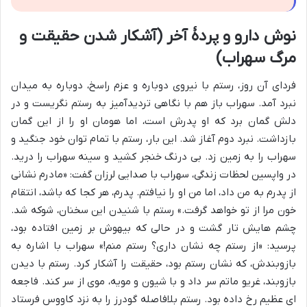
نوش دارو و پردۀ آخر (آشکار شدن حقیقت و
مرگ سهراب)
فردای آن روز، رستم با نیروی دوباره و عزم راسخ، دوباره به میدان
نبرد آمد. سهراب باز هم با نگاهی تردیدآمیز به رستم نگریست و در
دلش گمان برد که او پدرش است، اما هومان او را از این گمان
بازداشت. نبرد دوم آغاز شد. این بار، رستم با تمام توان خود جنگید و
سهراب را به زمین زد. بی درنگ خنجر کشید و سینه سهراب را درید.
در واپسین لحظات زندگی، سهراب با صدایی لرزان گفت: «مادرم نشانی
از پدرم به من داد، اما من او را نیافتم. پدرم، هر کجا که باشد، انتقام
خون مرا از تو خواهد گرفت.» رستم با شنیدن این سخنان، شوکه شد.
چشم هایش تار گشت و در حالی که بیهوش بر زمین افتاده بود،
پرسید: «از رستم چه نشان داری؟ رستم منم!» سهراب با اشاره به
بازوبندش، که نشان رستم بود، حقیقت را آشکار کرد. رستم با دیدن
بازوبند، غریو ماتم سر داد و با شیون و مویه، موی از سر کند. فاجعه
ای عظیم رخ داده بود. رستم بلافاصله گودرز را به نزد کاووس فرستاد