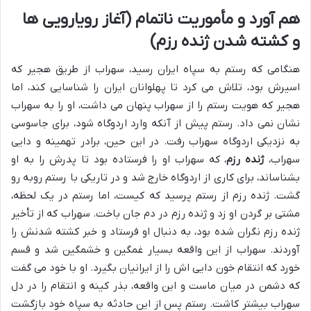
هم آورد و مأموریت ناتمام (آغاز رویارویی ها
و کشته شدن ژنده رزم)
هنگامی که رستم به سپاه ایران رسید، سهراب از طریق هجیر که
اسیرش بود، تلاش می کرد تا پهلوانان ایران را شناسایی کند، اما
هجیر که هویت رستم را از سهراب پنهان می داشت، او را به سهراب
نشان نمی داد. رستم پیش از آنکه وارد اردوگاه شود، برای جاسوسی
به نزدیکی اردوگاه سهراب رفت. در این حین، برادر تهمینه و دایی
سهراب،
ژنده رزم
، که سهراب او را فرستاده بود تا پدرش را به او
بشناساند، برای کاری از اردوگاه خارج شد و در تاریکی با رستم روبه رو
گشت. ژنده رزم از رستم پرسید که کیست، اما رستم در یک لحظه،
مشتی بر گردن او زد و ژنده رزم در دم جان باخت. سهراب که از تأخیر
ژنده رزم نگران شده بود، به دنبال او فرستاد و خبر کشته شدنش را
آوردند. سهراب از این واقعه بسیار غمگین و خشمگین شد و قسم
خورد که انتقام خون دایی اش را از ایرانیان بگیرد. او با خود می گفت
که دشمن در میان ماست و این واقعه، بذر کینه و انتقام را در دل
سهراب بیشتر کاشت. رستم پس از این حادثه به سپاه خود بازگشت