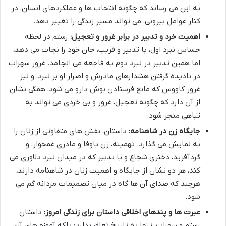
به این می رساند که چگونه انتخاب ها و عملکردهای انسان، در
کنار عوامل بیرونی، می تواند مسیر زندگی را تغییر دهد.
اهمیت خرد و تدبیر در برابر غرور و تعجیل:
رستم در لحظه
حساس نبرد اول، با تدبیر و فریب، جان خود را نجات می دهد،
اما همین تدبیر در نبرد دوم به فاجعه می انجامد. غرور سهراب
در نادیده گرفتن هشدارهای مادرش و اصرار او بر نبرد، و نیز
غرور کاووس که مانع فرستادن نوش دارو می شود، همگی نشان
از آن دارد که چگونه تعجیل، غرور و بی خردی می تواند به
تباهی منجر شود.
جایگاه زن در شاهنامه:
داستان، نقش های متفاوتی از زنان را
به نمایش می گذارد. تهمینه، زن باوفا و مادری غمخوار، و
گردآفرید، دختری شجاع و با تدبیر که در میدان نبرد دلاوری می
کند، هر دو نشان از جایگاه و اهمیت زنان در شاهنامه دارند،
هرچند که صدای آن ها گاه در میان تصمیمات مردانه گم می
شود.
عبرت ها و پندهای اخلاقی داستان برای زندگی امروز:
داستان
رستم و سهراب، تنها به تاریخ تعلق ندارد؛ بلکه آموزه های آن