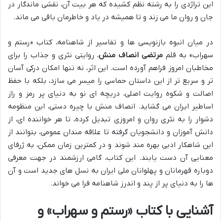
این تراژدی را به رشته نظم کشیده که هر بیت آن، نقشی ماندگار در
جان و روان ما می زند و تا همیشه در یاد و خاطرمان باقی می ماند.
در میان انبوه بازنویسی ها و تفاسیر از شاهنامه، کتاب «رستم و
سهراب» به قلم
مرتضی انصاف منش
، روایتی نثری و جذاب را برای
مخاطبان امروز فراهم آورده است. این اثر، نه تنها امکان درکی آسان
تر و سریع تر از این داستان حماسی را میسر می سازد، بلکه با حفظ
اصالت و شکوه روایت اصلی، دریچه ای نو به دنیای پر رمز و راز
اساطیر ایران می گشاید. انصاف منش با چیره دستی، این منظومه
دشوار را به نثری روان و امروزی تبدیل کرده، تا هر خواننده ای، از
دانش آموزان و دانشجویان گرفته تا علاقه مندان عمومی، بتوانند از
این شاهکار ادبی بهره مند شوند و در کمترین زمان ممکن، به ژرفای
معنایی آن دست یابند. این کتاب، گامی ارزشمند در جهت معرفی
دوباره قهرمانان و پهلوانان ملی ایران به نسل های جدید است و آن
ها را به دنیای پر از پند و اندرز شاهنامه فرا می خواند.
آشنایی با کتاب «رستم و سهراب» و