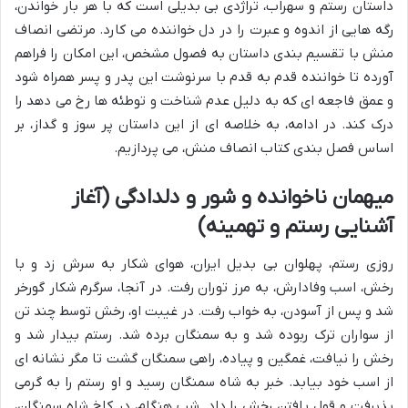
داستان رستم و سهراب، تراژدی بی بدیلی است که با هر بار خواندن،
رگه هایی از اندوه و عبرت را در دل خواننده می کارد. مرتضی انصاف
منش با تقسیم بندی داستان به فصول مشخص، این امکان را فراهم
آورده تا خواننده قدم به قدم با سرنوشت این پدر و پسر همراه شود
و عمق فاجعه ای که به دلیل عدم شناخت و توطئه ها رخ می دهد را
درک کند. در ادامه، به خلاصه ای از این داستان پر سوز و گداز، بر
اساس فصل بندی کتاب انصاف منش، می پردازیم.
میهمان ناخوانده و شور و دلدادگی (آغاز
آشنایی رستم و تهمینه)
روزی رستم، پهلوان بی بدیل ایران، هوای شکار به سرش زد و با
رخش، اسب وفادارش، به مرز توران رفت. در آنجا، سرگرم شکار گورخر
شد و پس از آسودن، به خواب رفت. در غیبت او، رخش توسط چند تن
از سواران ترک ربوده شد و به سمنگان برده شد. رستم بیدار شد و
رخش را نیافت، غمگین و پیاده، راهی سمنگان گشت تا مگر نشانه ای
از اسب خود بیابد. خبر به شاه سمنگان رسید و او رستم را به گرمی
پذیرفت و قول یافتن رخش را داد. شب هنگام، در کاخ شاه سمنگان،