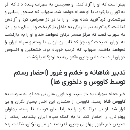
بهتر است که او را آزاد کند. او همچنین به سهراب وعده داد که اگر
به توران بازگردد، با او همراه خواهد شد. سهراب که مسحور زیبایی و
هوشمندی گردآفرید شده بود، او را تا در دژ همراهی کرد و آزادش
گذاشت. گردآفرید نیز با زیرکی به داخل دژ گریخت و از بالای دیوار دژ،
به سهراب گفت که هرگز همسر ترکان نخواهد شد و او را به بازگشت
به توران نصیحت کرد، چرا که تاب رویارویی با رستم و سپاه ایران را
نخواهد داشت. سهراب که فریب خورده بود، خشمگین و افسوس
خوران از دست دادن چنین «آهویی»، به اردوگاه بازگشت.
تدبیر شاهانه و خشم و غرور (احضار رستم
توسط کاووس و دلخوری ها)
خبر حمله سهراب به دژ سپید و دلاوری های بی حد او، به سرعت به
کاووس شاه
رسید. کاووس از شنیدن این اخبار بسیار نگران و بی
قرار شد. او بی درنگ گیو را به زابلستان فرستاد تا رستم، پهلوان
پهلوانان، را احضار کند تا به کمک سپاه ایران بشتابد. رستم، از
شنیدن خبر ظهور پهلوانی چنین قدرتمند در میان ترکان، شگفت زده