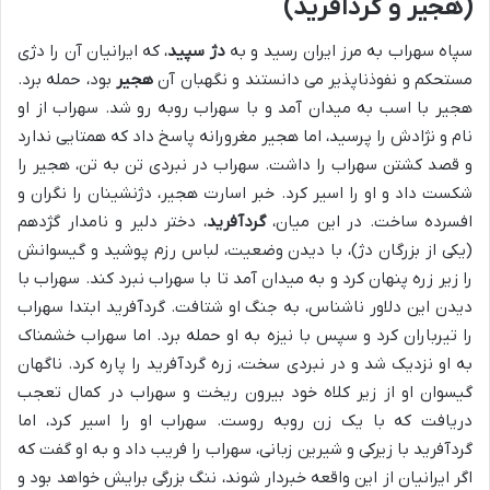
(هجیر و گردآفرید)
سپاه سهراب به مرز ایران رسید و به
دژ سپید
، که ایرانیان آن را دژی
مستحکم و نفوذناپذیر می دانستند و نگهبان آن
هجیر
بود، حمله برد.
هجیر با اسب به میدان آمد و با سهراب روبه رو شد. سهراب از او
نام و نژادش را پرسید، اما هجیر مغرورانه پاسخ داد که همتایی ندارد
و قصد کشتن سهراب را داشت. سهراب در نبردی تن به تن، هجیر را
شکست داد و او را اسیر کرد. خبر اسارت هجیر، دژنشینان را نگران و
افسرده ساخت. در این میان،
گردآفرید
، دختر دلیر و نامدار گژدهم
(یکی از بزرگان دژ)، با دیدن وضعیت، لباس رزم پوشید و گیسوانش
را زیر زره پنهان کرد و به میدان آمد تا با سهراب نبرد کند. سهراب با
دیدن این دلاور ناشناس، به جنگ او شتافت. گردآفرید ابتدا سهراب
را تیرباران کرد و سپس با نیزه به او حمله برد. اما سهراب خشمناک
به او نزدیک شد و در نبردی سخت، زره گردآفرید را پاره کرد. ناگهان
گیسوان او از زیر کلاه خود بیرون ریخت و سهراب در کمال تعجب
دریافت که با یک زن روبه روست. سهراب او را اسیر کرد، اما
گردآفرید با زیرکی و شیرین زبانی، سهراب را فریب داد و به او گفت که
اگر ایرانیان از این واقعه خبردار شوند، ننگ بزرگی برایش خواهد بود و