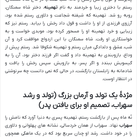
رستم با دختری زیبا و خردمند به نام
تهمینه
، دختر شاه سمنگان،
روبه رو شد. تهمینه که شیفته شجاعت و دلاوری رستم شده بود،
آرزوی فرزندی از او را داشت و قول داد رخش را بیابد. رستم نیز که
زیبایی و خرد تهمینه او را مسحور کرده بود، موبدی خواست و به
خواستگاری او رفت. شاه سمنگان با این ازدواج موافقت کرد و آن
شب، عشق و دلدادگی میان رستم و تهمینه شکوفا شد. رستم پیش از
وداع، بازوبندی به تهمینه داد و گفت اگر فرزند دختر بود، آن را به
گیسویش ببندد و اگر پسر، به بازویش. سپس رخش را یافت و
شادمانه به زابلستان بازگشت، در حالی که نمی دانست چه سرنوشتی
در انتظار اوست.
مژدۀ یک تولد و آرمان بزرگ (تولد و رشد
سهراب، تصمیم او برای یافتن پدر)
نُه ماه پس از بازگشت رستم، تهمینه پسری به دنیا آورد که نامش را
سهراب
نهاد. سهراب از همان خردسالی، نشانه های پهلوانی و دلاوری
را در خود داشت. رشد او چنان سریع بود که در یک ماهگی همچون