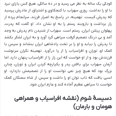
کودکی یک ساله به نظر می رسید و در ده سالگی، هیچ کس یارای نبرد
با او را نداشت. روزی سهراب، با کنجکاوی و اشتیاق، از مادرش پرسید
که پدرش کیست. تهمینه، در پاسخ به اصرار فرزند، سرانجام پرده از
راز برداشت و بازوبند رستم را به او نشان داد. او گفت که پدرت،
پهلوان پیلتن ایران، رستم است. سهراب از شنیدن نام پدرش به وجد
آمد و بی درنگ تصمیم گرفت سپاهی گرد آورد و به ایران لشکر بکشد
تا پدرش را بیابد و او را بر تخت پادشاهی ایران بنشاند و سپس با
کمک او، توران و افراسیاب را از پا درآورد. تهمینه نگران سرنوشت
فرزندش بود و از او خواست که این راز را از افراسیاب پنهان دارد، اما
آرمان سهراب برای یافتن پدر و یکپارچه کردن ایران و توران، چنان
بزرگ بود که هیچ چیز نمی توانست او را از تصمیمش بازدارد. او
اسبی یافت که تاب توان او را داشت و سپس از شاه سمنگان کمک
خواست تا سپاهی عظیم آماده کند و عازم ایران شود.
دسیسۀ شوم (نقشه افراسیاب و همراهی
هومان و بارمان)