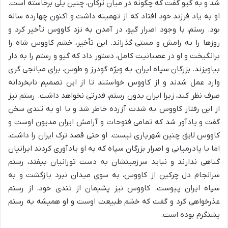
شد و به گیو گفت که چگونه در میان ترکان، چنین یلی برخاسته است.
او به یاد فرزند خود افتاد که از تهمینه داشت و اکنون چهارده ساله
بود. رستم، با وجود اصرار گیو، در آمدن به نزد کاووس تأخیر کرد و
روزها را به رامش و مستی گذراند. این تأخیر، خشم کاووس شاه را
برانگیخت و او در عصبانیت کامل، دستور داد که گیو و رستم را به دار
بیاویزند. بزرگان سپاه ایران، به ویژه گودرز و طوس، برای میانجی گری
وارد عمل شدند و از کاووس خواستند تا از این تصمیم نابخردانه
صرف نظر کند، زیرا ایران بدون رستم، قدرتی نخواهد داشت. رستم نیز
از این رفتار کاووس به شدت آزرده خاطر شد و با او به تندی سخن
گفت و یادآور شد که تمامی فتوحات و آرامش ایران مدیون اوست و
کاووس لایق چنین شهریاری نیست. او حتی قصد ترک ایران را داشت،
اما با پادرمیانی و اصرار بزرگان سپاه که به او یادآوری کردند ایرانیان
گناهی ندارند و نباید سرزمینشان به دست تورانیان بیفتد، رستم
سرانجام دل چرکین از کاووس، به سوی میدان نبرد بازگشت و به
سپاه ایران پیوست. کاووس نیز پشیمان از تندی خود، از رستم
عذرخواهی کرد و گفت که خشم طبیعت اوست و او همیشه به رستم
پشتگرم بوده است.