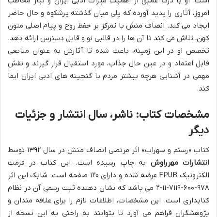
است. او با درک عمیق از اهمیت میراث ادبی ایران و نیاز مخاطب
امروز، آثاری را پدید آورده که پلی میان گذشته پرشکوه و حال حاضر
ایجاد می کند. انصاف منش با تمرکز بر حفظ روح و پیام اصلی متون
کهن، تلاش می کند تا آن ها را در قالبی نو و قابل دسترس ارائه دهد.
تخصص او در این زمینه، باعث شده تا آثارش به عنوان منابعی
قابل اعتماد و در عین حال جذاب، مورد استقبال قرار گیرند و نقش
مهمی در آشنایی هرچه بیشتر مردم با گنجینه های ادبی ایران ایفا
کند.
مشخصات کتاب: ناشر، سال انتشار و جزئیات
دیگر
کتاب «رستم و سهراب» اثر مرتضی انصاف منش در سال ۱۳۹۲ توسط
انتشارات مهرراوش
به چاپ رسیده است. این کتاب در فرمت
الکترونیک EPUB عرضه شده و دارای ۱۲۰ صفحه است. شابک این اثر
۹۷۸-۶۰۰-۷۱۱۹-۱۱-۲ می باشد که نشان دهنده ثبت رسمی آن در نظام
کتابداری است. این مشخصات، اطلاعات لازم را برای علاقه مندان و
پژوهشگران فراهم می آورد تا بتوانند به راحتی به این نسخه از