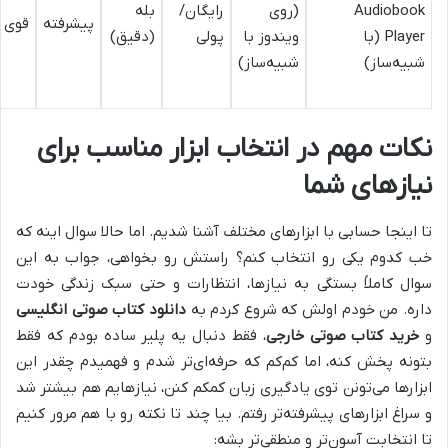
Audiobook
(روی
رایگان/
بله
پیشرفته
قوی
Player (با
ویندوز با
پولی
(دقیق)
شبیه‌ساز)
شبیه‌ساز)
نکات مهم در انتخاب ابزار مناسب برای
نیازهای شما
تا اینجا حسابی با ابزارهای مختلف آشنا شدیم. اما حالا سوال اینه که
خب کدوم یکی رو انتخاب کنم؟ راستش رو بخواهی، جواب به این
سوال کاملاً بستگی به نیازها، انتظارات و حتی سبک زندگی خودت
داره. من خودم اولش که شروع کردم به
دانلود کتاب صوتی انگلیسی
و
خرید کتاب صوتی خارجی
، فقط دنبال یه پلیر ساده بودم که فقط
بتونه پخش کنه، اما کم‌کم که حرفه‌ای‌تر شدم و فهمیدم چقدر این
ابزارها می‌تونن توی یادگیری زبان کمکم کنن، نیازهایم هم بیشتر شد
و سراغ ابزارهای پیشرفته‌تر رفتم. بیا چند تا نکته رو با هم مرور کنیم
تا انتخابت آسون‌تر و منطقی‌تر بشه: