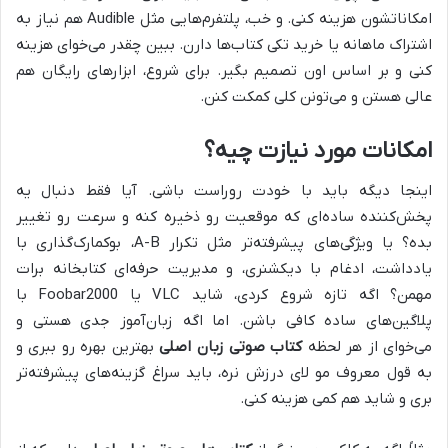
امکاناتشون هزینه کنی. و خب، پلتفرم‌هایی مثل Audible هم نیاز به
اشتراک ماهانه یا خرید تکی کتاب‌ها دارن. ببین چقدر می‌خوای هزینه
کنی و بر اساس اون تصمیم بگیر. برای شروع، ابزارهای رایگان هم
عالی هستن و می‌تونن کلی کمکت کنن.
امکانات مورد نیازت چیه؟
اینجا دیگه باید با خودت روراست باشی. آیا فقط دنبال یه
پخش‌کننده ساده‌ای که موقعیت رو ذخیره کنه و سرعت رو تغییر
بده؟ یا ویژگی‌های پیشرفته‌تر مثل تکرار A-B، بوکمارک‌گذاری با
یادداشت، ادغام با دیکشنری، و مدیریت حرفه‌ای کتابخانه برات
مهمن؟ اگه تازه شروع کردی، شاید VLC یا Foobar2000 با
پلاگین‌های ساده کافی باشن. اما اگه زبان‌آموز جدی هستی و
می‌خوای از هر لحظه
کتاب صوتی زبان اصلی
بهترین بهره رو ببری و
به قول معروف مو لای درزش نره، باید سراغ گزینه‌های پیشرفته‌تر
بری و شاید هم کمی هزینه کنی.