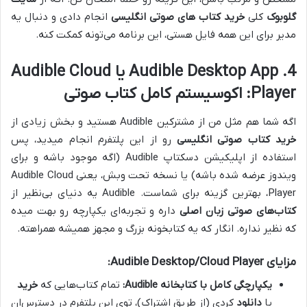
گلوبوک
کلی
خرید کتاب های صوتی انگلیسی
انجام دادی و دنبال یه
مدیر برای این همه فایل هستی، این برنامه می‌تونه کمکت کنه.
4. Audible Desktop App یا Audible Cloud
Player: اکوسیستم کامل کتاب صوتی
اگه شما هم مثل من از مشترکین Audible هستید و بخش زیادی از
خرید کتاب صوتی انگلیسی
رو از این پلتفرم انجام میدید، پس
استفاده از اپلیکیشن دسکتاپ Audible (اگه موجود باشه و برای
ویندوز عرضه شده باشه) یا نسخه تحت وبش، یعنی Audible Cloud
Player، بهترین گزینه برای شماست. Audible یه دنیای بی‌نظیر از
کتاب‌های صوتی زبان اصلی
داره و تجربه‌ای یکپارچه رو بهت میده
که نظیر نداره. انگار که یه کتابخونه بزرگ و مجهز همیشه همراهته.
مزایای Audible Desktop/Cloud Player:
یکپارچگی کامل با کتابخانه Audible:
تمام کتاب‌هایی که
خرید
یا
دانلود
کردی (از طریق اشتراک)، توی این پلتفرم در دسترس‌ان