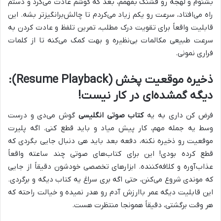
بشنوم و لهجه رو قشنگ بفهمم، بعد که گوشم عادت می‌کرد و دستم
راه می‌افتاد، سرعت رو یکم زیاد می‌کردم تا چالش‌برانگیزتر بشه. این
قابلیت واقعاً برای تقویت درک مطلب، تمرین تلفظ و عادت کردن به
سرعت طبیعی مکالمات بی‌نظیره و بهت کمک می‌کنه تا از کلمات
فراری نمونی.
ذخیره موقعیت پخش (Resume Playback):
دیگه گمشده‌ای در کار نیست!
فرض کن داری به یه
کتاب صوتی انگلیسی
گوش می‌دی و درست
وسط یه جمله مهم، کار پیش میاد و باید قطع کنی. اگه پلیرت
موقعیت رو ذخیره نکنه، دفعه بعد باید هی دنبال جایی بگردی که
قطع کرده بودی! این برای کتاب‌های صوتی چند ساعته واقعاً
عذاب‌آوره و کلافه‌کننده. ابزارهای تخصصی خودشون دقیقاً از جایی
که موندی شروع می‌کنن، حتی اگه بری سراغ یه کتاب دیگه و برگردی.
این قابلیت دیگه عمر باارزش آدم رو هدر نمیده و خیالت راحته که
هر وقت برگشتی، دقیقاً همونجا منتظرت هست.