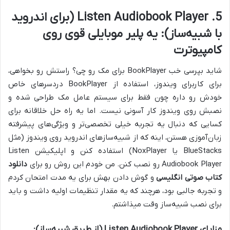
5. Listen Audiobook Player (برای اندروید
با شبیه‌ساز): یه پلیر موبایلی قوی روی
کامپیوترت
شاید بپرسی خب BookPlayer برای مک رو چی؟ راستش رو بخواهی،
برای کاربرای ویندوز، استفاده از BookPlayer دردسرهای خاص
خودش رو داره چون فقط برای سیستم عامل مک طراحی شده و
نصبش روی ویندوز کار آسونی نیست. اما یه راه حل خلاقانه برای
کسایی که دنبال یه تجربه خیلی تخصصی‌تر و ویژگی‌های پیشرفته
زبان‌آموزی هستن، اینه که از شبیه‌سازهای اندروید روی ویندوز (مثل
BlueStacks یا NoxPlayer) استفاده کنن و اپلیکیشن Listen
Audiobook Player رو نصب کنن. من خودم این روش رو برای
دانلود
کتاب صوتی انگلیسی
و گوش دادن بهش برای یه مدت امتحان کردم
و تجربه جالبی بود، هرچند که یه مقدار تنظیمات اولیه داشت و باید
برای نصب شبیه‌ساز وقت میذاشتم.
مزایای Listen Audiobook Player (از طریق شبیه‌ساز):