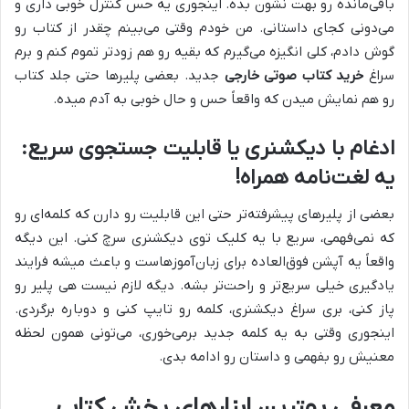
باقی‌مانده رو بهت نشون بده. اینجوری یه حس کنترل خوبی داری و
می‌دونی کجای داستانی. من خودم وقتی می‌بینم چقدر از کتاب رو
گوش دادم، کلی انگیزه می‌گیرم که بقیه رو هم زودتر تموم کنم و برم
سراغ
خرید کتاب صوتی خارجی
جدید. بعضی پلیرها حتی جلد کتاب
رو هم نمایش میدن که واقعاً حس و حال خوبی به آدم میده.
ادغام با دیکشنری یا قابلیت جستجوی سریع:
یه لغت‌نامه همراه!
بعضی از پلیرهای پیشرفته‌تر حتی این قابلیت رو دارن که کلمه‌ای رو
که نمی‌فهمی، سریع با یه کلیک توی دیکشنری سرچ کنی. این دیگه
واقعاً یه آپشن فوق‌العاده برای زبان‌آموزهاست و باعث میشه فرایند
یادگیری خیلی سریع‌تر و راحت‌تر بشه. دیگه لازم نیست هی پلیر رو
پاز کنی، بری سراغ دیکشنری، کلمه رو تایپ کنی و دوباره برگردی.
اینجوری وقتی به یه کلمه جدید برمی‌خوری، می‌تونی همون لحظه
معنیش رو بفهمی و داستان رو ادامه بدی.
معرفی بهترین ابزارهای پخش کتاب