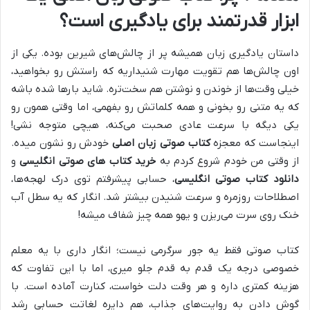
ابزار قدرتمند برای یادگیری است؟
داستان یادگیری زبان همیشه پر از چالش‌های شیرین بوده. یکی از
اون چالش‌ها هم تقویت مهارت شنیداریه که راستش رو بخواهید،
خیلی وقت‌ها از خوندن و نوشتن هم سخت‌تره. شاید بارها شده باشه
که یه متنی رو بخونی و همه کلماتش رو بفهمی، اما وقتی همون رو
یکی دیگه با سرعت عادی صحبت می‌کنه، هیچی متوجه نشی!
اینجاست که معجزه
کتاب صوتی زبان اصلی
خودش رو نشون میده.
از وقتی من خودم شروع کردم به
خرید کتاب های صوتی انگلیسی
و
دانلود کتاب صوتی انگلیسی
، حسابی پیشرفتم توی درک لهجه‌ها،
اصطلاحات روزمره و سرعت شنیدن بیشتر شد. انگار که یه سطل آب
خنک روی سرت می‌ریزن و یهو همه چیز شفاف میشه!
کتاب صوتی فقط یه جور سرگرمی نیست؛ انگار داری با یه معلم
خصوصی درجه یک قدم به قدم جلو میری، اما با این تفاوت که
هزینه کمتری داره و هر وقت دلت خواست، کنارت آماده‌ است. با
گوش دادن به روایت‌های جذاب، هم دایره لغاتت حسابی رشد