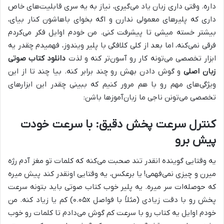
داره. وقتی داری زبان یاد می‌گیری، نیاز به یه سری قابلیت‌های خاص
داری که پلیرهای معمولی ندارن و اگه بخوای باهاشون کنار بیای،
بیشتر خسته میشی تا پیشرفت کنی. من خودم اوایل فکر می‌کردم
فرقی نمی‌کنه، اما بعد از کلی کلافگی با پلیر ویندوز، فهمیدم چقدر یه
ابزار تخصصی می‌تونه کار رو آسون‌تر کنه و لذت
دانلود کتاب صوتی
زبان اصلی
و گوش دادن بهش رو چند برابر کنه. بیا چند تا از این
ویژگی‌های مهم رو با هم مرور کنیم که ببینی چقدر این ابزارهای
تخصصی می‌تونن ناجی ما زبان‌آموزها باشن:
کنترل سرعت پخش دقیق: با سرعت خودت
پیش برو
یه وقتایی گوینده انقدر تند صحبت می‌کنه که کلمات تو مغز آدم رژه
میرن و چیزی نمی‌فهمی! یا برعکس، یه وقتایی اونقدر کند پیش میره
که حوصله‌ات سر میره. یه پلیر خوب کتاب صوتی باید بتونه سرعت
پخش رو با دقت زیادی (مثلاً با فواصل ۰.۰۵x) کم یا زیاد کنه. من
خودم اوایل یه کتاب رو با سرعت کم گوش می‌دادم تا کلمات رو خوب