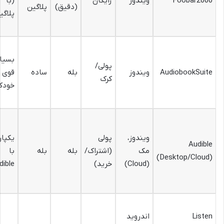
Foobar2000
ویندوز
رایگان
(با
(دقیق)
پلاگین
پلاگی
بسیار
پولی/
AudiobookSuite
ویندوز
بله
ساده
قوی و
کرک
خودکا
ویندوز،
پولی
یکپار
Audible
مک
(اشتراک/
بله
بله
با
(Desktop/Cloud)
(Cloud)
خرید)
dible
Listen
اندروید