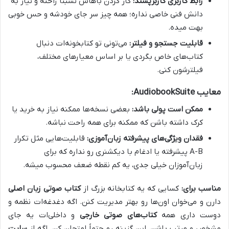
رابط کاربری کاربرپسند:
کار کردن باهاش نسبتاً راحته و نیاز به
دانش فنی خاصی نداره؛ همه چیز سر جای خودشه و حس خوبی
بهت میده.
قابلیت جستجو و فیلتر:
می‌تونی تو کتابخونه‌ات دنبال
کتاب‌های خاص بگردی یا بر اساس معیارهای مختلف،
فیلترشون کنی.
معایب AudiobookSuite:
ممکن است پولی باشد:
بعضی نسخه‌ها ممکنه نیاز به خرید یا
کرک داشته باشن که ممکنه برای همه راحت نباشه.
فقدان ویژگی‌های پیشرفته زبان‌آموزی:
قابلیت‌هایی مثل تکرار
A-B پیشرفته یا ادغام با دیکشنری رو نداره که برای
زبان‌آموزان خیلی جدی، یه کم نقطه ضعف محسوب میشه.
مناسب برای:
کسایی که یه کتابخانه بزرگ از
کتاب صوتی زبان اصلی
دارن و می‌خوان اون‌ها رو بهتر مدیریت کنن. اگه دغدغه‌ات نظمه و
دوست داری همه
کتاب‌های صوتی خارجی
و داخلی‌ات یه جای
مشخص و مرتب باشن، این گزینه رو حتماً امتحان کن. اگه از
سایت