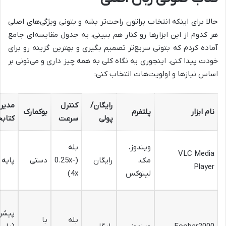
حالا برای اینکه انتخاب براتون راحت‌تر بشه و بتونی ویژگی‌های اصلی
هر کدوم از این ابزارها رو کنار هم ببینی، یه جدول مقایسه‌ای جامع
آماده کردم که بتونی سریع‌تر تصمیم بگیری و بهترین گزینه رو برای
خودت پیدا کنی. اینجوری یه نگاه کلی به همه چیز داری و می‌تونی بر
اساس نیازها و اولویت‌هات انتخاب کنی:
رایگان/
کنترل
مدیر
نام ابزار
پلتفرم
بوکمارک
پولی
سرعت
کتابخ
ویندوز،
بله
VLC Media
مک،
رایگان
(0.25x-
دستی
پایه
Player
لینوکس
4x)
پیشر
بله
با