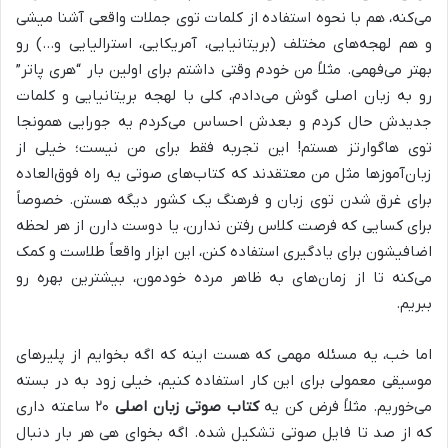
می‌کنه، هم با نحوه استفاده از کلمات توی جملات واقعی آشنا میشی
و هم لهجه‌های مختلف (بریتانیایی، آمریکایی، استرالیایی و…) رو
بهتر می‌فهمی. مثلاً من خودم وقتی داشتم برای اولین بار “هری پاتر”
رو به زبان اصلی گوش می‌دادم، کلی با لهجه بریتانیایی و کلمات
جدیدش حال کردم و بعدش احساس می‌کردم یه جورایی همونجا
توی هاگوارتز هستم! این تجربه فقط برای من نیست؛ خیلی از
زبان‌آموزها مثل من معتقدند که کتاب‌های صوتی یه راه فوق‌العاده
برای غرق شدن توی زبان و فرهنگ یک کشور دیگه هستن. خصوصاً
برای کسایی که فرصت کلاس رفتن ندارن، یا دوست دارن از هر لحظه
اضافیشون برای یادگیری استفاده کنن، این ابزار واقعاً طلاست و کمک
می‌کنه تا از زمان‌های به ظاهر مرده خودمون، بیشترین بهره رو
ببریم.
اما خب، یه مسئله مهمی که هست اینه که اگه بخوایم از پلیرهای
موسیقی معمولی برای این کار استفاده کنیم، خیلی زود به در بسته
می‌خوریم. مثلاً فرض کن یه
کتاب صوتی زبان اصلی
۲۰ ساعته داری
که از صد تا فایل صوتی تشکیل شده. اگه بخوای هی هر بار دنبال