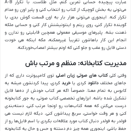
عبارت پیچیده حسابی تمرین کنم، مثل طلاست. با تکرار A-B
می‌تونی یه بخش کوچیک از کتاب رو انتخاب کنی و پلیر اون رو مدام
تکرار کنه. اینجوری می‌تونی هزار بار به اون قسمت گوش بدی، با
گوینده تکرار کنی، روی ریتم و اینتونیشنش کار کنی و حسابی ملکه
ذهنت بشه. پلیرهای موسیقی معمولی همچین قابلیتی رو ندارن و
انجام این کار باهاشون تقریباً غیرممکنه، مگه اینکه هی خودت
دستی فایل رو عقب و جلو کنی که اونم بیشتر اعصاب‌خوردکنه.
مدیریت کتابخانه: منظم و مرتب باش
وقتی کلی
کتاب های صوتی زبان اصلی
توی کامپیوترت داری که از
جاهای مختلف
دانلود
کردی یا
خرید
کردی، پیدا کردنشون میشه یه
کابوس به تمام معنا. خصوصاً اگه هر کتاب خودش از ده‌ها فایل
تشکیل شده باشه. ابزارهای تخصصی کتاب صوتی، یه جور کتابخونه
درست می‌کنن که همه کتاب‌هات رو اونجا مرتب کنی، دسته‌بندی
کنی و هر وقت خواستی، سریع پیداشون کنی. دیگه لازم نیست هی
فولدر به فولدر دنبال کتاب مورد علاقه‌ات بگردی یا اسم فایل‌ها رو از
حفظ باشی. اینجوری همه چیز دم دستته و حس و حال یه کتابخونه