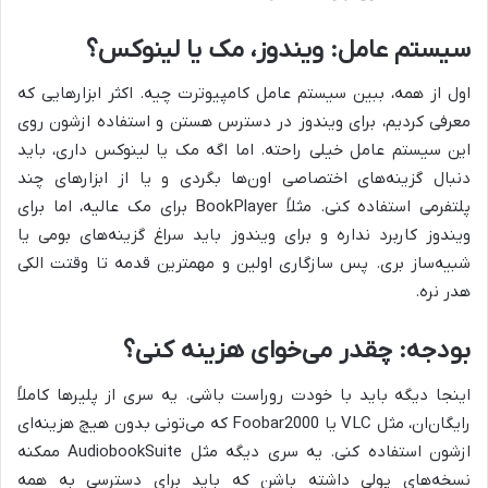
سیستم عامل: ویندوز، مک یا لینوکس؟
اول از همه، ببین سیستم عامل کامپیوترت چیه. اکثر ابزارهایی که
معرفی کردیم، برای ویندوز در دسترس هستن و استفاده ازشون روی
این سیستم عامل خیلی راحته. اما اگه مک یا لینوکس داری، باید
دنبال گزینه‌های اختصاصی اون‌ها بگردی و یا از ابزارهای چند
پلتفرمی استفاده کنی. مثلاً BookPlayer برای مک عالیه، اما برای
ویندوز کاربرد نداره و برای ویندوز باید سراغ گزینه‌های بومی یا
شبیه‌ساز بری. پس سازگاری اولین و مهمترین قدمه تا وقتت الکی
هدر نره.
بودجه: چقدر می‌خوای هزینه کنی؟
اینجا دیگه باید با خودت روراست باشی. یه سری از پلیرها کاملاً
رایگان‌ان، مثل VLC یا Foobar2000 که می‌تونی بدون هیچ هزینه‌ای
ازشون استفاده کنی. یه سری دیگه مثل AudiobookSuite ممکنه
نسخه‌های پولی داشته باشن که باید برای دسترسی به همه