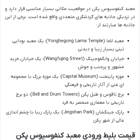
معبد کنفوسیوس پکن در موقعیت مکانی بسیار مناسبی قرار دارد و
در نزدیکی جاذبه های گردشگری متعددی واقع شده است. برخی از این
جاذبه ها عبارتند از:
معبد لاما (Yonghegong Lama Temple): یک معبد بودایی
تبتی بسیار زیبا و دیدنی
خیابان وانگفوجینگ (Wangfujing Street): یک خیابان خرید
مشهور و پرجنب و جوش
موزه پایتخت (Capital Museum): یک موزه بزرگ با مجموعه
ای غنی از آثار تاریخی و فرهنگی
برج ناقوس و طبل پکن (Bell and Drum Towers): دو برج
تاریخی با معماری منحصر به فرد
پارک جینگشان (Jingshan Park): یک پارک زیبا با چشم اندازی
عالی از شهر پکن
قیمت بلیط ورودی معبد کنفوسیوس پکن